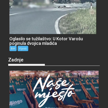
Oglasilo se tužilaštvo: U Kotor Varošu
poginula dvojica mladića
BiH
Vijesti
Zadnje