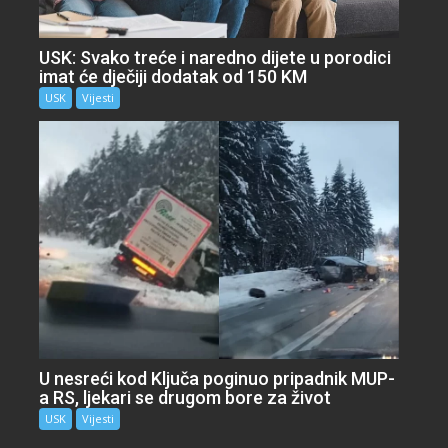
USK: Svako treće i naredno dijete u porodici
imat će dječiji dodatak od 150 KM
USK
Vijesti
U nesreći kod Ključa poginuo pripadnik MUP-
a RS, ljekari se drugom bore za život
USK
Vijesti