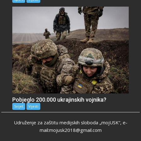
Pobjeglo 200.000 ukrajinskih vojnika?
Svijet
Vijesti
Udruženje za zaštitu medijskih sloboda „mojUSK“, e-
mail:mojusk2018@gmail.com