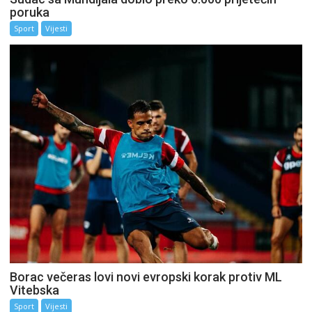
poruka
Sport
Vijesti
Borac večeras lovi novi evropski korak protiv ML
Vitebska
Sport
Vijesti