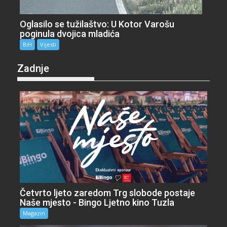
Oglasilo se tužilaštvo: U Kotor Varošu
poginula dvojica mladića
BiH
Vijesti
Zadnje
Četvrto ljeto zaredom Trg slobode postaje
Naše mjesto - Bingo Ljetno kino Tuzla
Magazin