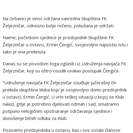
Na Grbavici je sinoć održana vanredna Skupština FK
Željezničar, odnosno bolje rečeno, pokušana je održati.
Naime, početkom sjednice je predsjednik Skupštine FK
Željezničar u ostavci, Ermin Čengić, svojevoljno napustio istu i
tako je ona prekinuta.
Danas su se povodom toga oglasili i iz Udruženja navijača FK
Željezničar, koji su oštro osudili ovakav postupak Čengića.
“Udruženje navijača FK Željezničar osuđuje jučerašnji čin
prekida skupštine kluba koju je svojevoljno donio predsjednik
u ostavci, Ermin Čengić. U vrlo teškoj situaciji u kojoj se Klub
nalazi, gdje je potrebno djelovati odmah i sad, smatramo
potpuno nelogičnim opstruiranje održavanja sjednice i
donošenje bitnih odluka za Klub.
Pozivamo predsjednika u ostavci, kao i sve ostale članove