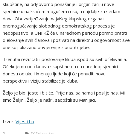
skupštine, na odgovorno ponašanje i organizaciju nove
sjednice u najkraćem mogućem roku, a najdalje za sedam
dana. Obezvrijeđivanje najvišeg klupskog organa i
onemogućavanje slobodnog demokratskog procesa je
nedopustivo, a UNFKŽ će u narednom periodu pomno pratiti
djelovanje svih članova i pozivati na direktnu odgovornost sve
one koji ukazano povjerenje zloupotrijebe.
Trenutni rezultati i poslovanje kluba ispod su svih očekivanja.
Očekujemo od članova skupštine da na narednoj sjednici
donesu odluke i imenuju ljude koji će ponuditi novu
perspektivu i viziju stabilizacije kluba.
Željo je bio, jeste i bit će. Prije nas, sa nama i poslije nas. Mi
smo Željini, Željo je naš!”, saopštili su Manijaci.
Izvor:
Vijesti.ba
Sport
FK Željezničar