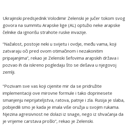
Ukrajinski predsjednik Volodimir Zelenski je jučer tokom svog
govora na summitu Arapske lige (AL) optužio neke arapske
čelnike da ignorišu strahote ruske invazije.
“Nažalost, postoje neki u svijetu i ovdje, među vama, koji
zatvaraju oči pred ovom otimačinom i nezakonitim
pripajanjima”, rekao je Zelenski šefovima arapskih država i
pozvao ih da iskreno pogledaju što se dešava u njegovoj
zemlji.
“Pozivam sve vas koji cijenite mir da se pridružite
implementaciji ove mirovne formule i tako doprinesete
smanjenju neprijateljstva, ratova, patnje i zla. Rusija je slaba,
pobijedili smo je kada je imala više oružja u svojim rukama.
Njezina agresivnost ne dolazi iz snage, nego iz shvaćanja da
je vrijeme carstava prošlo”, rekao je Zelenski.