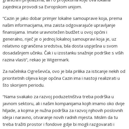
zajednica provodi sa Evropskom unijom.
“Cazin je jako dobar primjer lokalne samouprave koja, prema
našim informacijama, ima zaista odgovarajuće upravljanje
finansijama. Imate uravnotežen budžet u ovoj općini i
generalno, riječ je o jednoj lokalnoj samoupravi koja je, uz
relativno ograničena sredstva, bila dosta uspješna u svom
dosadašnjem učinku. Čak i u izostanku snažnije podrške s viših
razina vlasti”, rekao je Wigermark.
Za načelnika Ogreševića, ovo je bila prilika za isticanje nekih od
prioritetnih ciljeva koje općina Cazin ima i nastoji realizirati u
što skorijem periodu.
“Nama svakako za razvoj poduzetništva treba podrška u
javnom sektoru, ali i našim kompanijama kojih imamo oko dvije
hiljade, a kojima je nužna podrška za razvoj njihovih poslovnih
ideja i naravno, otvaranje novih radnih mjesta. Mislim da tu
treba tražiti prostor i fondove gdje bi mogli razgovarati i