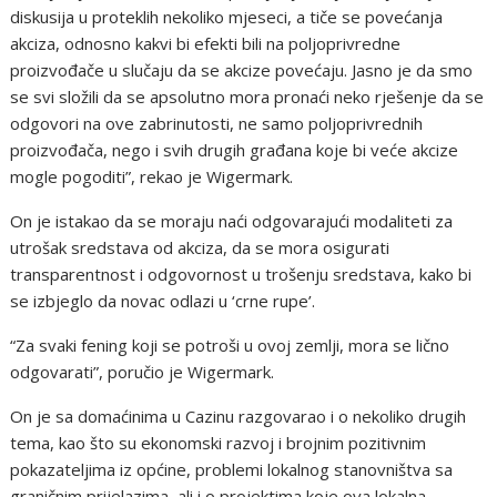
diskusija u proteklih nekoliko mjeseci, a tiče se povećanja
akciza, odnosno kakvi bi efekti bili na poljoprivredne
proizvođače u slučaju da se akcize povećaju. Jasno je da smo
se svi složili da se apsolutno mora pronaći neko rješenje da se
odgovori na ove zabrinutosti, ne samo poljoprivrednih
proizvođača, nego i svih drugih građana koje bi veće akcize
mogle pogoditi”, rekao je Wigermark.
On je istakao da se moraju naći odgovarajući modaliteti za
utrošak sredstava od akciza, da se mora osigurati
transparentnost i odgovornost u trošenju sredstava, kako bi
se izbjeglo da novac odlazi u ‘crne rupe’.
“Za svaki fening koji se potroši u ovoj zemlji, mora se lično
odgovarati”, poručio je Wigermark.
On je sa domaćinima u Cazinu razgovarao i o nekoliko drugih
tema, kao što su ekonomski razvoj i brojnim pozitivnim
pokazateljima iz općine, problemi lokalnog stanovništva sa
graničnim prijelazima, ali i o projektima koje ova lokalna