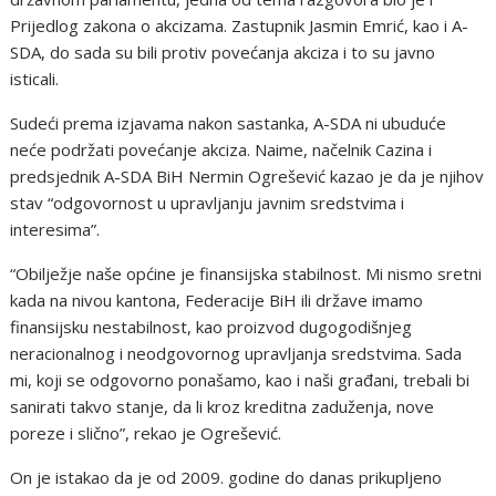
Prijedlog zakona o akcizama. Zastupnik Jasmin Emrić, kao i A-
SDA, do sada su bili protiv povećanja akciza i to su javno
isticali.
Sudeći prema izjavama nakon sastanka, A-SDA ni ubuduće
neće podržati povećanje akciza. Naime, načelnik Cazina i
predsjednik A-SDA BiH Nermin Ogrešević kazao je da je njihov
stav “odgovornost u upravljanju javnim sredstvima i
interesima”.
“Obilježje naše općine je finansijska stabilnost. Mi nismo sretni
kada na nivou kantona, Federacije BiH ili države imamo
finansijsku nestabilnost, kao proizvod dugogodišnjeg
neracionalnog i neodgovornog upravljanja sredstvima. Sada
mi, koji se odgovorno ponašamo, kao i naši građani, trebali bi
sanirati takvo stanje, da li kroz kreditna zaduženja, nove
poreze i slično”, rekao je Ogrešević.
On je istakao da je od 2009. godine do danas prikupljeno