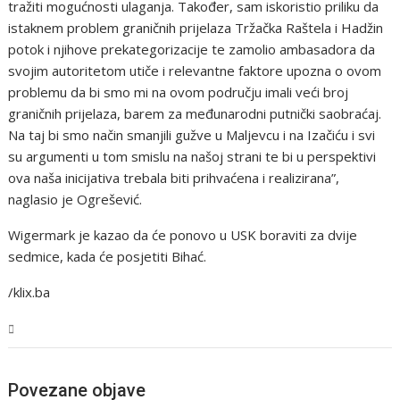
tražiti mogućnosti ulaganja. Također, sam iskoristio priliku da
istaknem problem graničnih prijelaza Tržačka Raštela i Hadžin
potok i njihove prekategorizacije te zamolio ambasadora da
svojim autoritetom utiče i relevantne faktore upozna o ovom
problemu da bi smo mi na ovom području imali veći broj
graničnih prijelaza, barem za međunarodni putnički saobraćaj.
Na taj bi smo način smanjili gužve u Maljevcu i na Izačiću i svi
su argumenti u tom smislu na našoj strani te bi u perspektivi
ova naša inicijativa trebala biti prihvaćena i realizirana”,
naglasio je Ogrešević.
Wigermark je kazao da će ponovo u USK boraviti za dvije
sedmice, kada će posjetiti Bihać.
/klix.ba
USK
Povezane objave