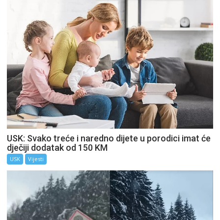
USK: Svako treće i naredno dijete u porodici imat će
dječiji dodatak od 150 KM
USK
Vijesti