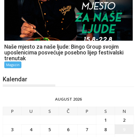
Naše mjesto za naše ljude: Bingo Group svojim
uposlenicima posvećuje posebno lijep festivalski
trenutak
Magazin
Kalendar
AUGUST 2026
P
U
S
Č
P
S
N
1
2
3
4
5
6
7
8
9