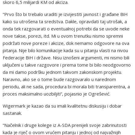
skoro 6,5 milijardi KM od akciza.
“Prvo što bi trebalo uraditi je izvijestiti javnost i građane BiH
kako su utrošena ta sredstva. Dakle, opravdati taj utrošak, a
onda tek razgovarati o eventualnoj potrebi da se uvode neke
nove takse, porezi, itd. Mi u ovom trenutku nismo spremni
podržati nove poreze i akcize, dok nemamo odgovore na ova
pitanja. Nije bilo komunikacije kada su u pitanju vlasti na nivou
Federacije BiH i države. Nisu iznošeni argumenti, mi nismo bili
uključeni u takve razgovore i prema tome bi bilo neodgovorno
da mi damo podršku jednom takvom zakonskom projektu.
Naravno, ako se o tome bude razgovaralo u narednom
periodu, ali ne sada, procedura bi morala biti transparentna, a
proces maksimalno uozbiljiti”, pojasnio je Ogrešević.
Wigermark je kazao da su imali kvalitetnu diskusiju i dobar
sastanak.
“Načelnik i druge kolege iz A-SDA prenijeli svoje zabrinutosti
kada je riječ o ovom vrućem pitanju i jednoj od najvažnijih