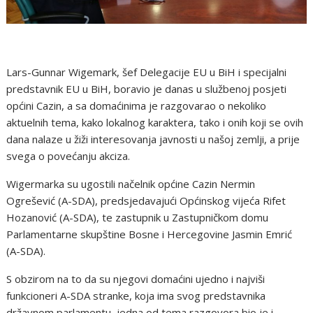
Lars-Gunnar Wigemark, šef Delegacije EU u BiH i specijalni
predstavnik EU u BiH, boravio je danas u službenoj posjeti
općini Cazin, a sa domaćinima je razgovarao o nekoliko
aktuelnih tema, kako lokalnog karaktera, tako i onih koji se ovih
dana nalaze u žiži interesovanja javnosti u našoj zemlji, a prije
svega o povećanju akciza.
Wigermarka su ugostili načelnik općine Cazin Nermin
Ogrešević (A-SDA), predsjedavajući Općinskog vijeća Rifet
Hozanović (A-SDA), te zastupnik u Zastupničkom domu
Parlamentarne skupštine Bosne i Hercegovine Jasmin Emrić
(A-SDA).
S obzirom na to da su njegovi domaćini ujedno i najviši
funkcioneri A-SDA stranke, koja ima svog predstavnika
državnom parlamentu, jedna od tema razgovora bio je i