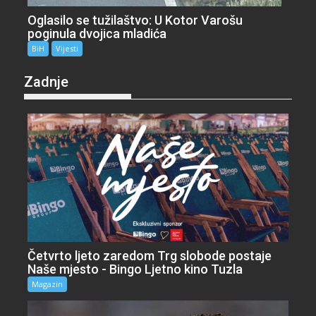
Oglasilo se tužilaštvo: U Kotor Varošu
poginula dvojica mladića
BiH
Vijesti
Zadnje
Četvrto ljeto zaredom Trg slobode postaje
Naše mjesto - Bingo Ljetno kino Tuzla
Magazin