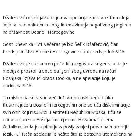
Džaferović objašnjava da je ova apelacija zapravo stara ideja
koja se sad pokrenula zbog intenziviranja negativnog pogleda
na državnost Bosne i Hercegovine.
Gost Dnevnika TV1 večeras je bio Šefik Džaferović, član
Predsjedništva Bosne i Hercegovine i potpredsjednik SDA.
Džaferović je na samom početku razgovora sugerisao da je
medijski prostor trebao da ‘gori’ zbog uvreda na račun
Bošnjaka, izjava Milorada Dodika, a ne apelacije koju je
podnijela SDA.
“Ja mislim da su stvari već duži vremenski period jako
frustrirajuće u Bosne i Hercegovini i one se tiču diskriminacije
svih onih koji nisu Srbi u entitetu Republika Srpska, tiču se
odnosa i prema Bošnjacima i prema Hrvatima i prema
Ostalima, kada je u pitanju zapošljavanje i pravo na maternji
jezik. (…) Naša apelacija je nešto što je potpuno utemeljeno na