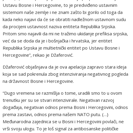
Ustavu Bosne i Hercegovine, to je predviđeno ustavnim
sistemom naše zemlje i ne znam zašto bi gorilo od toga da
kada neko najavi da će se obratiti nadležnom ustavnom sudu
da procijeni ustavnost naziva entiteta Republika Srpska.
Pritom smo najavili da mi ne tražimo ukidanje prefiksa srpska,
već da se doda da je i bošnjačka i hrvatska, jer entitet
Republika Srpska je multietnički entitet po Ustavu Bosne i
Hercegovine”, rekao je Džaferović.
Džaferović objašnjava da je ova apelacija zapravo stara ideja
koja se sad pokrenula zbog intenziviranja negativnog pogleda
na državnost Bosne i Hercegovine.
“Dugo vremena se razmišlja o tome, uradili smo to u ovom
trenutku jer su se stvari intenzivirale. Negativan razvoj
događaja, negativan odnos prema Bosni i Hercegovini, odnos
prema zastavi, odnos prema našem NATO putu. (…)
Međunarodna zajednica se u Bosni i Hercegovini povlači, ne
vrši svoju ulogu. To je loš signal za antibosanske političke