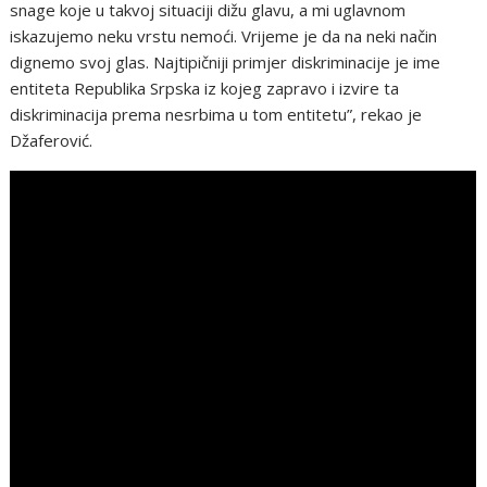
snage koje u takvoj situaciji dižu glavu, a mi uglavnom
iskazujemo neku vrstu nemoći. Vrijeme je da na neki način
dignemo svoj glas. Najtipičniji primjer diskriminacije je ime
entiteta Republika Srpska iz kojeg zapravo i izvire ta
diskriminacija prema nesrbima u tom entitetu”, rekao je
Džaferović.