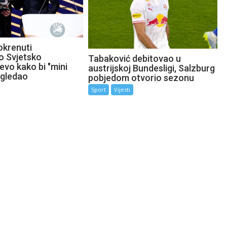
okrenuti
o Svjetsko
Tabaković debitovao u
evo kako bi "mini
austrijskoj Bundesligi, Salzburg
zgledao
pobjedom otvorio sezonu
Sport
Vijesti