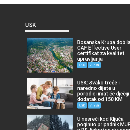
USK
Bosanska Krupa dobil
CAF Effective User
certifikat za kvalitet
upravljanja
USK
Vijesti
USK: Svako treće i
naredno dijete u
porodici imat će dječiji
dodatak od 150 KM
USK
Vijesti
U nesreći kod Ključa
poginuo pripadnik MU
a RS, ljekari se drugo