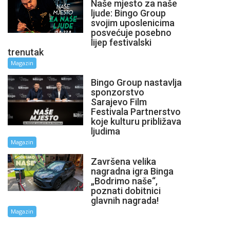
Naše mjesto za naše
ljude: Bingo Group
svojim uposlenicima
posvećuje posebno
lijep festivalski
trenutak
Magazin
Bingo Group nastavlja
sponzorstvo
Sarajevo Film
Festivala Partnerstvo
koje kulturu približava
ljudima
Magazin
Završena velika
nagradna igra Binga
„Bodrimo naše“,
poznati dobitnici
glavnih nagrada!
Magazin