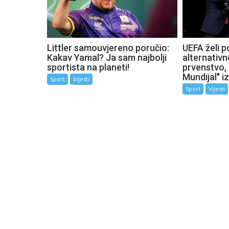
Littler samouvjereno poručio:
UEFA želi p
Kakav Yamal? Ja sam najbolji
alternativn
sportista na planeti!
prvenstvo, 
Mundijal" i
Sport
Vijesti
Sport
Vijesti