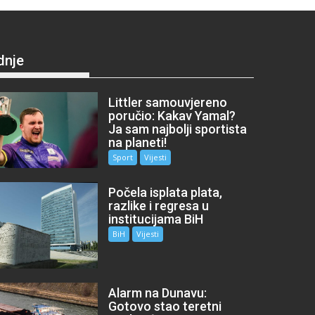
dnje
Littler samouvjereno
poručio: Kakav Yamal?
Ja sam najbolji sportista
na planeti!
Sport
Vijesti
Počela isplata plata,
razlike i regresa u
institucijama BiH
BiH
Vijesti
Alarm na Dunavu:
Gotovo stao teretni