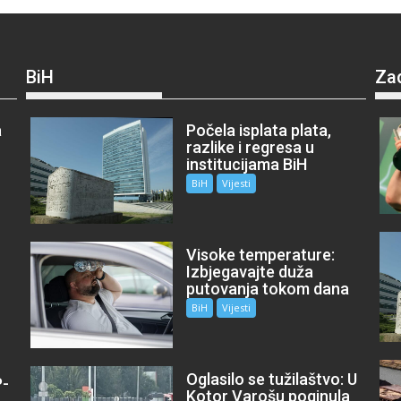
BiH
Za
a
Počela isplata plata,
razlike i regresa u
institucijama BiH
BiH
Vijesti
Visoke temperature:
Izbjegavajte duža
putovanja tokom dana
BiH
Vijesti
Oglasilo se tužilaštvo: U
P-
Kotor Varošu poginula
m