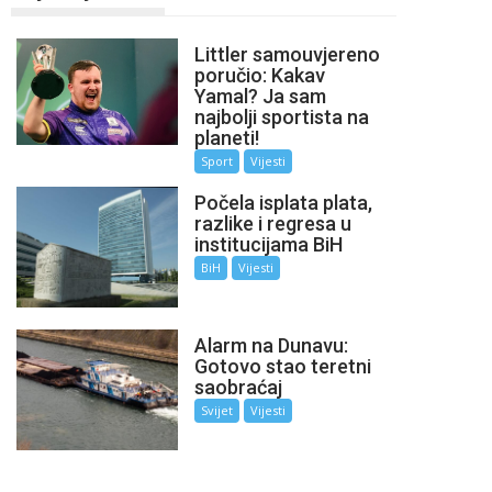
Littler samouvjereno
poručio: Kakav
Yamal? Ja sam
najbolji sportista na
planeti!
Sport
Vijesti
Počela isplata plata,
razlike i regresa u
institucijama BiH
BiH
Vijesti
Alarm na Dunavu:
Gotovo stao teretni
saobraćaj
Svijet
Vijesti