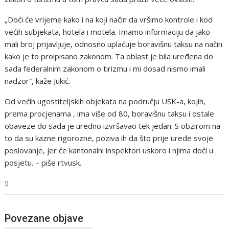
„Doći će vrijeme kako i na koji način da vršimo kontrole i kod
većih subjekata, hotela i motela. Imamo informaciju da jako
mali broj prijavljuje, odnosno uplaćuje boravišnu taksu na način
kako je to proipisano zakonom. Ta oblast je bila uređena do
sada federalnim zakonom o tirizmu i mi dosad nismo imali
nadzor“, kaže Jukić.
Od većih ugostiteljskih objekata na području USK-a, kojih,
prema procjenama , ima više od 80, boravišnu taksu i ostale
obaveze do sada je uredno izvršavao tek jedan. S obzirom na
to da su kazne rigorozne, poziva ih da što prije urede svoje
poslovanje, jer će kantonalni inspektori uskoro i njima doći u
posjetu. – piše rtvusk.
USK
Povezane objave