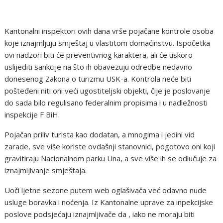
Kantonalni inspektori ovih dana vrše pojačane kontrole osoba
koje iznajmljuju smještaj u vlastitom domaćinstvu. Ispočetka
ovi nadzori biti će preventivnog karaktera, ali će uskoro
uslijediti sankcije na što ih obavezuju odredbe nedavno
donesenog Zakona o turizmu USK-a. Kontrola neće biti
pošteđeni niti oni veći ugostiteljski objekti, čije je poslovanje
do sada bilo regulisano federalnim propisima i u nadležnosti
inspekcije F BiH.
Pojačan priliv turista kao dodatan, a mnogima i jedini vid
zarade, sve više koriste ovdašnji stanovnici, pogotovo oni koji
gravitiraju Nacionalnom parku Una, a sve više ih se odlučuje za
iznajmljivanje smještaja.
Uoči ljetne sezone putem web oglašivača već odavno nude
usluge boravka i noćenja. Iz Kantonalne uprave za inpekcijske
poslove podsjećaju iznajmljivače da , iako ne moraju biti