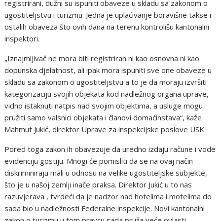
registrirani, dužni su ispuniti obaveze u skladu sa zakonom o
ugostiteljstvu i turizmu. Jedna je uplaćivanje boravišne takse i
ostalih obaveza što ovih dana na terenu kontrolišu kantonalni
inspektori.
„Iznajmljivač ne mora biti registriran ni kao osnovna ni kao
dopunska djelatnost, ali ipak mora ispuniti sve one obaveze u
skladu sa zakonom o ugostiteljstvu a to je da moraju izvršiti
kategorizaciju svojih objekata kod nadležnog organa uprave,
vidno istaknuti natpis nad svojim objektima, a usluge mogu
pružiti samo valsnici objekata i članovi domaćinstava“, kaže
Mahmut Jukić, direktor Uprave za inspekcijske poslove USK.
Pored toga zakon ih obavezuje da uredno izdaju račune i vode
evidenciju gostiju. Mnogi će pomisliti da se na ovaj način
diskriminiraju mali u odnosu na velike ugostiteljske subjekte,
što je u našoj zemlji inače praksa. Direktor Jukić u to nas
razuvjerava , tvrdeći da je nadzor nad hotelima i motelima do
sada bio u nadležnosti Federalne inspekcije. Novi kantonalni
zakon o turizmu u tom pravcu sada pruža veće ovlasti.