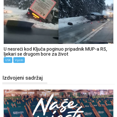
U nesreći kod Ključa poginuo pripadnik MUP-a RS,
ljekari se drugom bore za život
USK
Vijesti
Izdvojeni sadržaj