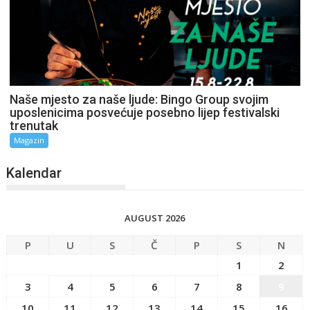
Naše mjesto za naše ljude: Bingo Group svojim
uposlenicima posvećuje posebno lijep festivalski
trenutak
Magazin
Kalendar
AUGUST 2026
P
U
S
Č
P
S
N
1
2
3
4
5
6
7
8
9
10
11
12
13
14
15
16