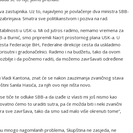
va zastupnika. Uz to, najavljeno je povlačenje dva ministra SBB-
zabrinjava. Smatra sve politikanstvom i poziva na rad.
stabilnosti u USK-u. Mi od jutros radimo, nemamo vremena za
SBB-a Burnić, smo pripremili Nacrt prostornog plana USK-a. U
sta Federacije BiH, Federalne direkcije cesta da uskladimo
prisutni i gradonačelnici. Radimo i na budžetu, tako da ovom
 uozbilje i da počnemo raditi, da možemo završavati određene
ni i Vladi Kantona, znat će se nakon zauzimanja zvaničnog stava
tini Sanila Hasića, za njih ovo nije ništa novo.
o se tiče te odluke SBB-a da izađe iz vlasti mi još nismo kao
rovatno ćemo to uraditi sutra, pa će možda biti i neki zvanični
utra sve završava, tako da smo sad malo više okrenuti tome“,
tonu mnogo nagomilanih problema, Skupština ne zasjeda, ne