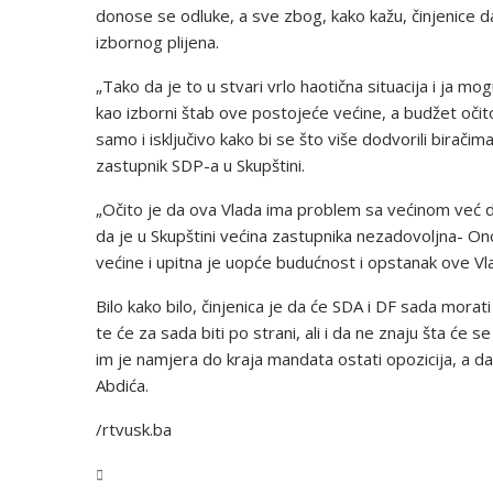
donose se odluke, a sve zbog, kako kažu, činjenice d
izbornog plijena.
„Tako da je to u stvari vrlo haotična situacija i ja m
kao izborni štab ove postojeće većine, a budžet očito
samo i isključivo kako bi se što više dodvorili biračima
zastupnik SDP-a u Skupštini.
„Očito je da ova Vlada ima problem sa većinom već du
da je u Skupštini većina zastupnika nezadovoljna- O
većine i upitna je uopće budućnost i opstanak ove Vl
Bilo kako bilo, činjenica je da će SDA i DF sada morati
te će za sada biti po strani, ali i da ne znaju šta će 
im je namjera do kraja mandata ostati opozicija, a da ć
Abdića.
/rtvusk.ba
USK