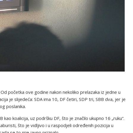
 Od početka ove godine nakon nekoliko prelazaka iz jedne u
ija je slijedeća: SDA ima 10, DF četiri, SDP tri, SBB dva, jer je
og poslanika.
B kao koalicija, uz podršku DF, što je značilo ukupno 16 „ruku“.
uristi, što je vidljivo i u raspodjeli određenih pozicija u
da se to nije javno priznalo.