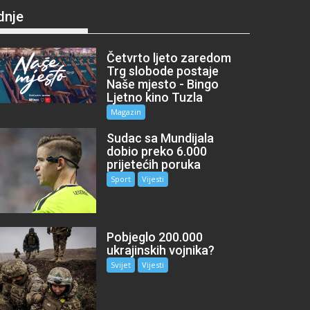
dnje
Četvrto ljeto zaredom
Trg slobode postaje
Naše mjesto - Bingo
Ljetno kino Tuzla
Magazin
Sudac sa Mundijala
dobio preko 6.000
prijetećih poruka
Sport
Vijesti
Pobjeglo 200.000
ukrajinskih vojnika?
Svijet
Vijesti