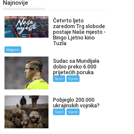
Najnovije
Četvrto ljeto
zaredom Trg slobode
postaje Naše mjesto -
Bingo Ljetno kino
Tuzla
Magazin
Sudac sa Mundijala
dobio preko 6.000
prijetećih poruka
Sport
Vijesti
Pobjeglo 200.000
ukrajinskih vojnika?
Svijet
Vijesti