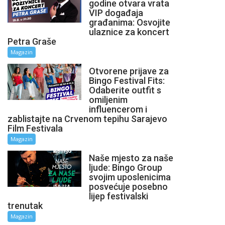
godine otvara vrata
VIP događaja
građanima: Osvojite
ulaznice za koncert
Petra Graše
Magazin
Otvorene prijave za
Bingo Festival Fits:
Odaberite outfit s
omiljenim
influencerom i
zablistajte na Crvenom tepihu Sarajevo
Film Festivala
Magazin
Naše mjesto za naše
ljude: Bingo Group
svojim uposlenicima
posvećuje posebno
lijep festivalski
trenutak
Magazin