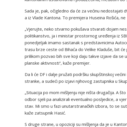
Sada je, pak, očigledno da će za većinu nedostajati d
a iz Vlade Kantona. To premijera Huseina Rošića, ne 
„Vjerujte, neko stvarno pokušava stvarati dojam ne
politikanstvo, ja i ministar prostornog uređenja iz 
ponedjeljak imamo sastanak s predstavnicima Autoce
trasu brze ceste od Bihaća do Velike Kladuše, bit će 
prilikom pozvao bih sve koji daju takve izjave da se
planske aktivnosti“, kaže premijer.
Da li će DF i dalje pružati podršku skupštinskoj veći
stranke, a sudeći po izjavi njihovog zastupnika u Skupš
„Situacija po mom mišljenju nije ništa drugačija. A št
odbor sjeli pa analizirali eventualno posljedice, a vje
stav. Mi smo u fazi unutarstranačkih izbora, to se s
kaže zatsupnik Hasić.
S druge strane, u opoziciji su mišljenja da je u Kan