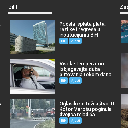
BiH
Za
a
Počela isplata plata,
razlike i regresa u
institucijama BiH
BiH
Vijesti
Visoke temperature:
Izbjegavajte duža
putovanja tokom dana
BiH
Vijesti
Oglasilo se tužilaštvo: U
P-
Kotor Varošu poginula
m
dvojica mladića
BiH
Vijesti