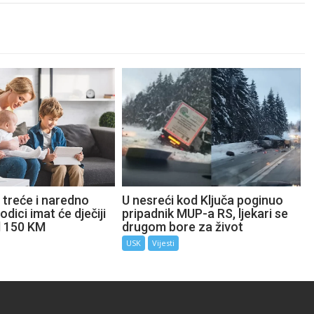
 treće i naredno
U nesreći kod Ključa poginuo
odici imat će dječiji
pripadnik MUP-a RS, ljekari se
d 150 KM
drugom bore za život
USK
Vijesti