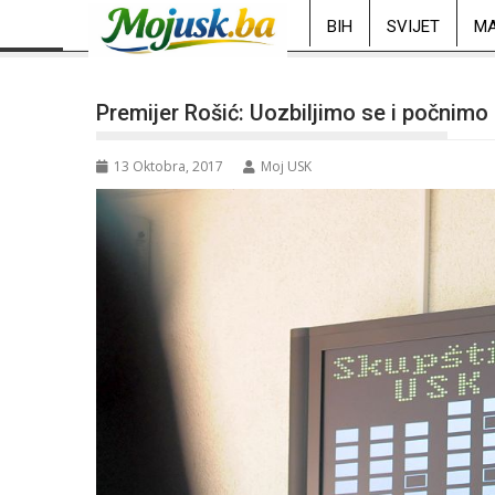
BIH
SVIJET
MA
Premijer Rošić: Uozbiljimo se i počnimo r
13 Oktobra, 2017
Moj USK