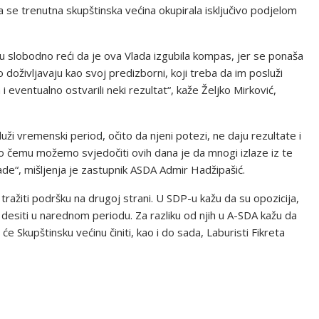
a se trenutna skupštinska većina okupirala isključivo podjelom
ogu slobodno reći da je ova Vlada izgubila kompas, jer se ponaša
 doživljavaju kao svoj predizborni, koji treba da im posluži
 i eventualno ostvarili neki rezultat“, kaže Željko Mirković,
ži vremenski period, očito da njeni potezi, ne daju rezultate i
no čemu možemo svjedočiti ovih dana je da mnogi izlaze iz te
ade“, mišljenja je zastupnik ASDA Admir Hadžipašić.
 tražiti podršku na drugoj strani. U SDP-u kažu da su opozicija,
se desiti u narednom periodu. Za razliku od njih u A-SDA kažu da
e Skupštinsku većinu činiti, kao i do sada, Laburisti Fikreta