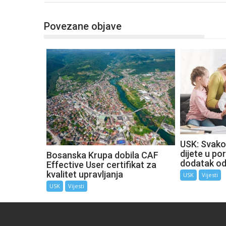
Povezane objave
USK: Svako
dijete u por
Bosanska Krupa dobila CAF
dodatak o
Effective User certifikat za
kvalitet upravljanja
USK
Vijesti
USK
Vijesti