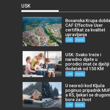
USK
Bosanska Krupa dobil
CAF Effective User
certifikat za kvalitet
upravljanja
USK
Vijesti
USK: Svako treće i
naredno dijete u
porodici imat će dječiji
dodatak od 150 KM
USK
Vijesti
U nesreći kod Ključa
poginuo pripadnik MU
a RS, ljekari se drugo
bore za život
USK
Vijesti