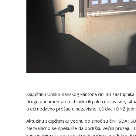
Skupštinu Unsko-sanskog kantona čini 30 zastupnika.
drugu parlamentarnu stranku ili pak u nezavisne, situac
treći nedavno prešao u nezavisne, LS dva i DNZ jedn
Aktuelnu skupštinsku većinu do sinoć su činili SDA i SB
Nezvanično se spekuliše da podršku većini pružaju i Lab
kantonalnim ustanovama i poduzećima, međutim do sa