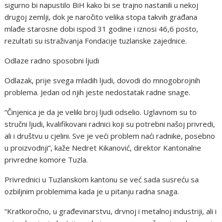
sigurno bi napustilo BiH kako bi se trajno nastanili u nekoj
drugoj zemlji, dok je naročito velika stopa takvih građana
mlađe starosne dobi ispod 31 godine i iznosi 46,6 posto,
rezultati su istraživanja Fondacije tuzlanske zajednice.
Odlaze radno sposobni ljudi
Odlazak, prije svega mladih ljudi, dovodi do mnogobrojnih
problema. Jedan od njih jeste nedostatak radne snage.
“Činjenica je da je veliki broj ljudi odselio. Uglavnom su to
stručni ljudi, kvalifikovani radnici koji su potrebni našoj privredi,
ali i društvu u cjelini. Sve je veći problem naći radnike, posebno
u proizvodnji”, kaže Nedret Kikanović, direktor Kantonalne
privredne komore Tuzla.
Privrednici u Tuzlanskom kantonu se već sada susreću sa
ozbiljnim problemima kada je u pitanju radna snaga.
“Kratkoročno, u građevinarstvu, drvnoj i metalnoj industriji, ali i