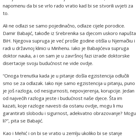
napomenu da bi se vrlo rado vratio kad bi se stvorili uvjeti za
to.
Ali ne odlazi se samo pojedinačno, odlaze cijele porodice.
Damir Babajić, takođe iz Srebrenika sa djecom uskoro napušta
BiH. Njegova supruga je već prošle godine otišla u Njemačku i
radi u državnoj klinici u Minhenu. Iako je Babajićeva supruga
doktor nauka, a i on sam je u završnoj fazi izrade doktorske
disertacije svoju budućnost ne vide ovdje.
“Onoga trenutka kada je u pitanje došla egzistencija odlučili
smo se za odlazak. Iako nije samo egzistencija u pitanju, puno
je još razloga, od nesigurnosti, nepovjerenja, korupcije. Jedan
od najvećih razloga jeste i budućnost naše djece. Šta im
kazati, koje razloge navesti da ostanu ovdje, mogu li mu
garantirati slobodu i sigurnost, adekvatno obrazovanje? Mogu
li?”, pita se Babajić.
Kao i Mehić i on bi se vratio u zemlju ukoliko bi se stanje