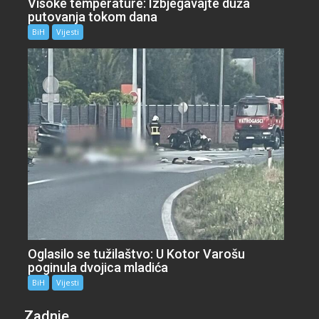
Visoke temperature: Izbjegavajte duža
putovanja tokom dana
BiH
Vijesti
Oglasilo se tužilaštvo: U Kotor Varošu
poginula dvojica mladića
BiH
Vijesti
Zadnje