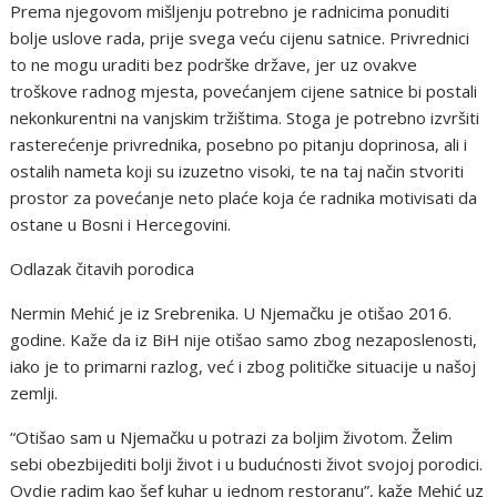
Prema njegovom mišljenju potrebno je radnicima ponuditi
bolje uslove rada, prije svega veću cijenu satnice. Privrednici
to ne mogu uraditi bez podrške države, jer uz ovakve
troškove radnog mjesta, povećanjem cijene satnice bi postali
nekonkurentni na vanjskim tržištima. Stoga je potrebno izvršiti
rasterećenje privrednika, posebno po pitanju doprinosa, ali i
ostalih nameta koji su izuzetno visoki, te na taj način stvoriti
prostor za povećanje neto plaće koja će radnika motivisati da
ostane u Bosni i Hercegovini.
Odlazak čitavih porodica
Nermin Mehić je iz Srebrenika. U Njemačku je otišao 2016.
godine. Kaže da iz BiH nije otišao samo zbog nezaposlenosti,
iako je to primarni razlog, već i zbog političke situacije u našoj
zemlji.
“Otišao sam u Njemačku u potrazi za boljim životom. Želim
sebi obezbijediti bolji život i u budućnosti život svojoj porodici.
Ovdje radim kao šef kuhar u jednom restoranu”, kaže Mehić uz