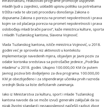
infrastrukturu, realizovati programe promocije uspješnih
mladih ljudi u zajednici, uskladiti upisnu politiku sa potrebama
tržišta rada te ubrzati proceduru donošenja Zakona o
dopunama Zakona o porezu na promet nepokretnosti i prava
kojim se od plaćanja poreza na promet nepokretnosti i prava
oslobođaju mladi bračni parovi”, kaže ministrica kulture, sporta
i mladih Tuzlanskog kantona, Slavena Vojinović.
Vlada Tuzlanskog kantona, ističe ministrica Vojinović, u 2018.
godini već je sprovela niz aktivnosti u kontekstu
implementacije navedenih mjera, objavljen je Javni poziv za
odabir korisnika sredstava sa potrošačke jedinice „Podrška
mladima“ u 2018. godini. Ukupno 100.000,00 KM će putem
Javnog poziva biti dodijeljeno za dva programa. 100.000,00
KM je obezbjeđeno i za stipendiranje učenika prvih razreda
srednjih škola sa liste deficitarnih zanimanja.
Iako iz Ministarstva za kulturu, sport i mlade Tuzlanskog
kantona navode da se može izvući generalni zaključak da su
nizak životni standard i nezaposlenost najčešći razlozi zbog