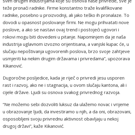
svim drugim industrijama koje su osnova naše privrede, sve je
teže pronaći radnike. Firme konstantno traže kvalifikovane
radnike, posebno u proizvodnji, ali jako teško ih pronalaze. To
dovodi u opasnost poslovanje firmi. Ne mogu prihvatati nove
poslove, a ako se nastavi ovaj trend i postojeći ugovori i
rokovi mogu biti dovedeni u pitanje. Napominjem da je naša
industrija uglavnom izvozno orijentisana, a vanjski kupac će, u
slučaju nepoštivanja ugovorenih poslova, brzo svoje zahtjeve
usmjeriti ka nekim drugim državama i privredama”, upozorava
Kikanović.
Dugoročne posljedice, kada je riječ o privredi jesu usporen
rast i razvoj, ako ne i stagnacija, u ovom slučaju kantona, ali i
cijele države. Ljudi su osnova svakog privrednog razvoja.
“Ne možemo sebi dozvoliti luksuz da ulažemo novac i vrijeme
u obrazovanje ljudi, da investiramo u njih, a da oni, obrazovani,
osposobljeni svoju privrednu aktivnost obavljaju u nekoj
drugoj državi”, kaže Kikanović.