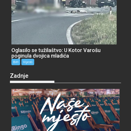
Oglasilo se tužilaštvo: U Kotor Varošu
poginula dvojica mladića
BiH
Vijesti
Zadnje