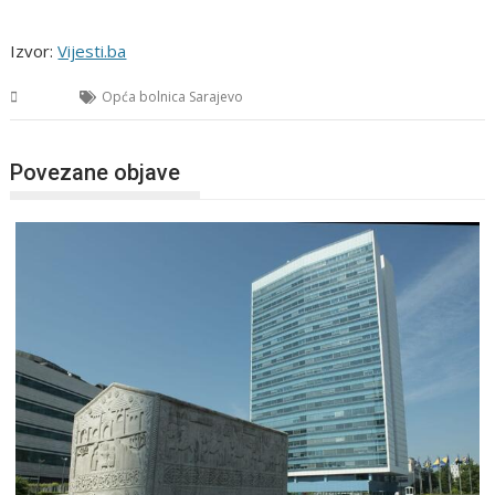
Izvor:
Vijesti.ba
BiH
Opća bolnica Sarajevo
Povezane objave