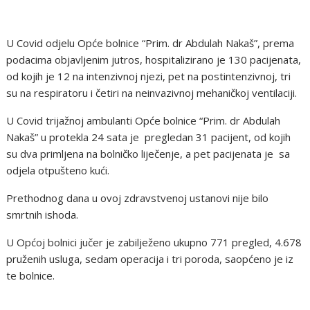
U Covid odjelu Opće bolnice “Prim. dr Abdulah Nakaš”, prema
podacima objavljenim jutros, hospitalizirano je 130 pacijenata,
od kojih je 12 na intenzivnoj njezi, pet na postintenzivnoj, tri
su na respiratoru i četiri na neinvazivnoj mehaničkoj ventilaciji.
U Covid trijažnoj ambulanti Opće bolnice “Prim. dr Abdulah
Nakaš” u protekla 24 sata je pregledan 31 pacijent, od kojih
su dva primljena na bolničko liječenje, a pet pacijenata je sa
odjela otpušteno kući.
Prethodnog dana u ovoj zdravstvenoj ustanovi nije bilo
smrtnih ishoda.
U Općoj bolnici jučer je zabilježeno ukupno 771 pregled, 4.678
pruženih usluga, sedam operacija i tri poroda, saopćeno je iz
te bolnice.