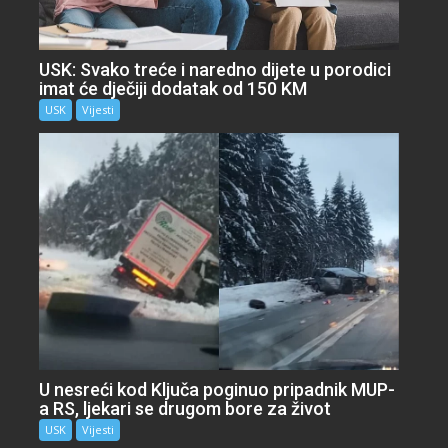
USK: Svako treće i naredno dijete u porodici
imat će dječiji dodatak od 150 KM
USK
Vijesti
U nesreći kod Ključa poginuo pripadnik MUP-
a RS, ljekari se drugom bore za život
USK
Vijesti