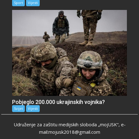
Sport
Vijesti
Pobjeglo 200.000 ukrajinskih vojnika?
Svijet
Vijesti
Udruženje za zaštitu medijskih sloboda „mojUSK“, e-
mail:mojusk2018@gmail.com