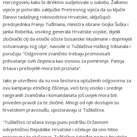
Hercegovinu kako bi direktno sudjelovale u sukobu. Žalbeno
vijeće je potvrdilo zaključke Pretresnog vijeća da su ključni
članovi tadašnjeg rokovodstva Hrvatske, uključujući
predsjednika Franju Tuđmana, ministra obrane Gojka Šuška i
Janka Bobetka, visokog generala Hrvatske vojske, dijelili
zločinački cilj da etnički očiste bosanske Muslimane i doprinijeli
ostvarivanju tog cilja”, navode iz Tužilaštva Haškog tribunala i
poručuju: “Odgovorni zvaničnici trebaju promovisati
prihvatanje ovih činjenica kao osnovu za pomirenje. Patnja
žrtava i preživjelih mora biti priznata”.
Iako je utvrđeno da su ova šestorica optuženih odgovorna za
ovu kampanju etničkog čišćenja, veći broj visoko i srednje
rangiranih zvaničnika i komandanata još uvijek mora biti
priveden pravdi za te zločine. Mnogi od njih dostupni su
hrvatskom pravosuđu, upozoravaju iz Tužilaštva.
“Tužilaštvo izražava svoju punu podršku Državnom
odvjetništvu Republike Hrvatske i očekuje da ono hitno
procesuira te slučajeve. Tužilaštvo također poziva hrvatske