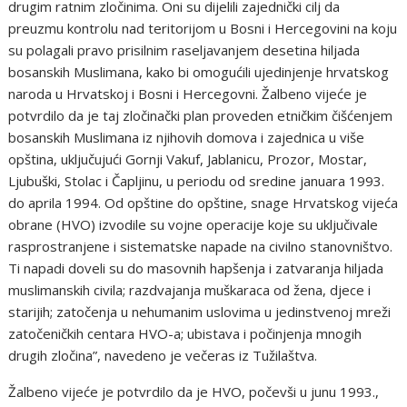
drugim ratnim zločinima. Oni su dijelili zajednički cilj da
preuzmu kontrolu nad teritorijom u Bosni i Hercegovini na koju
su polagali pravo prisilnim raseljavanjem desetina hiljada
bosanskih Muslimana, kako bi omogućili ujedinjenje hrvatskog
naroda u Hrvatskoj i Bosni i Hercegovni. Žalbeno vijeće je
potvrdilo da je taj zločinački plan proveden etničkim čišćenjem
bosanskih Muslimana iz njihovih domova i zajednica u više
opština, uključujući Gornji Vakuf, Jablanicu, Prozor, Mostar,
Ljubuški, Stolac i Čapljinu, u periodu od sredine januara 1993.
do aprila 1994. Od opštine do opštine, snage Hrvatskog vijeća
obrane (HVO) izvodile su vojne operacije koje su uključivale
rasprostranjene i sistematske napade na civilno stanovništvo.
Ti napadi doveli su do masovnih hapšenja i zatvaranja hiljada
muslimanskih civila; razdvajanja muškaraca od žena, djece i
starijih; zatočenja u nehumanim uslovima u jedinstvenoj mreži
zatočeničkih centara HVO-a; ubistava i počinjenja mnogih
drugih zločina”, navedeno je večeras iz Tužilaštva.
Žalbeno vijeće je potvrdilo da je HVO, počevši u junu 1993.,