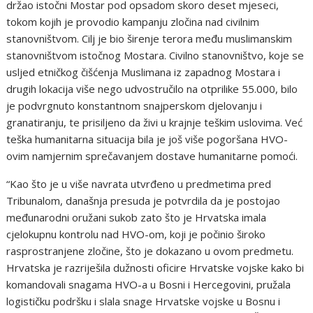
držao istočni Mostar pod opsadom skoro deset mjeseci,
tokom kojih je provodio kampanju zločina nad civilnim
stanovništvom. Cilj je bio širenje terora među muslimanskim
stanovništvom istočnog Mostara. Civilno stanovništvo, koje se
usljed etničkog čišćenja Muslimana iz zapadnog Mostara i
drugih lokacija više nego udvostručilo na otprilike 55.000, bilo
je podvrgnuto konstantnom snajperskom djelovanju i
granatiranju, te prisiljeno da živi u krajnje teškim uslovima. Već
teška humanitarna situacija bila je još više pogoršana HVO-
ovim namjernim sprečavanjem dostave humanitarne pomoći.
“Kao što je u više navrata utvrđeno u predmetima pred
Tribunalom, današnja presuda je potvrdila da je postojao
međunarodni oružani sukob zato što je Hrvatska imala
cjelokupnu kontrolu nad HVO-om, koji je počinio široko
rasprostranjene zločine, što je dokazano u ovom predmetu.
Hrvatska je razriješila dužnosti oficire Hrvatske vojske kako bi
komandovali snagama HVO-a u Bosni i Hercegovini, pružala
logističku podršku i slala snage Hrvatske vojske u Bosnu i