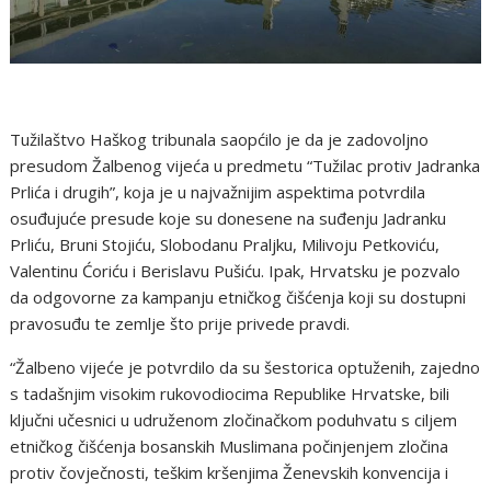
Tužilaštvo Haškog tribunala saopćilo je da je zadovoljno
presudom Žalbenog vijeća u predmetu “Tužilac protiv Jadranka
Prlića i drugih”, koja je u najvažnijim aspektima potvrdila
osuđujuće presude koje su donesene na suđenju Jadranku
Prliću, Bruni Stojiću, Slobodanu Praljku, Milivoju Petkoviću,
Valentinu Ćoriću i Berislavu Pušiću. Ipak, Hrvatsku je pozvalo
da odgovorne za kampanju etničkog čišćenja koji su dostupni
pravosuđu te zemlje što prije privede pravdi.
“Žalbeno vijeće je potvrdilo da su šestorica optuženih, zajedno
s tadašnjim visokim rukovodiocima Republike Hrvatske, bili
ključni učesnici u udruženom zločinačkom poduhvatu s ciljem
etničkog čišćenja bosanskih Muslimana počinjenjem zločina
protiv čovječnosti, teškim kršenjima Ženevskih konvencija i