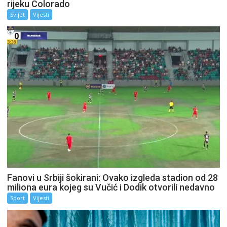
rijeku Colorado
Svijet
Vijesti
Fanovi u Srbiji šokirani: Ovako izgleda stadion od 28
miliona eura kojeg su Vučić i Dodik otvorili nedavno
Sport
Vijesti