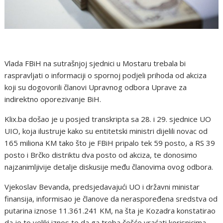
Vlada FBiH na sutrašnjoj sjednici u Mostaru trebala bi
raspravljati o informaciji o spornoj podjeli prihoda od akciza
koji su dogovorili članovi Upravnog odbora Uprave za
indirektno oporezivanje BiH.
Klix.ba došao je u posjed transkripta sa 28. i 29. sjednice UO
UIO, koja ilustruje kako su entitetski ministri dijelili novac od
165 miliona KM tako što je FBiH pripalo tek 59 posto, a RS 39
posto i Brčko distriktu dva posto od akciza, te donosimo
najzanimljivije detalje diskusije među članovima ovog odbora.
Vjekoslav Bevanda, predsjedavajući UO i državni ministar
finansija, informisao je članove da neraspoređena sredstva od
putarina iznose 11.361.241 KM, na šta je Kozadra konstatirao
da je to veliki iznos te da ga treba češće vraćati korisnicima.