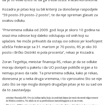
Kozadra je pitao koji su bili kriteriji za donošenje raspodjele
“59 posto-39 posto-2 posto”, te da nije spreman glasati za
ovakvu odluku.
“Privremena odluka od 2009. god. koja je skoro 10 godina na
snazi ima odnose koji daleko odstupaju od onih koji su
uplaćeni. Ne može prihvatiti da ostaju ovi odnosi jer koeficijent
učešća Federacije sa 31. martom je 70 posto, RS je oko 30
posto i Brčko Distrikt ni pola procenta”, rekao je Kozadra.
Zoran Tegeltija, ministar finansija RS, rekao je da se odluke
moraju donijeti u paketu i da UO postaje politički organ a to
nemaju pravo da rade. Ta privremena odluka, kako je rekao,
donesena je u neka druga vremena, i to vjerovatno što se nije
zato što se nije mogla donijeti drugačijei pitao je ko su sad oni
da to zaustavljaju.