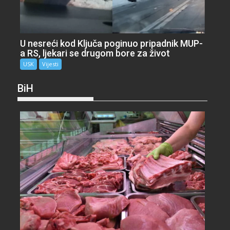
U nesreći kod Ključa poginuo pripadnik MUP-
a RS, ljekari se drugom bore za život
USK
Vijesti
BiH