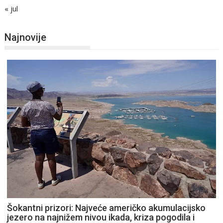
« jul
Najnovije
Šokantni prizori: Najveće američko akumulacijsko
jezero na najnižem nivou ikada, kriza pogodila i