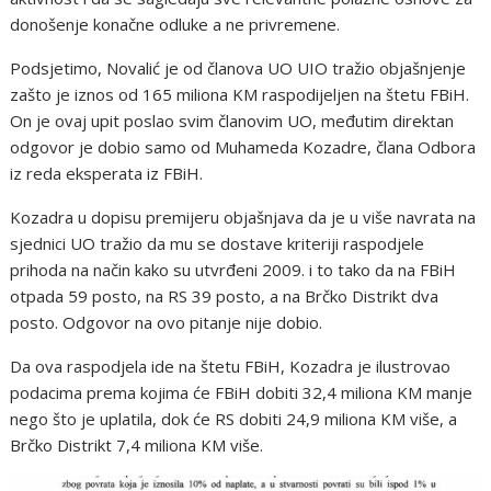
donošenje konačne odluke a ne privremene.
Podsjetimo, Novalić je od članova UO UIO tražio objašnjenje
zašto je iznos od 165 miliona KM raspodijeljen na štetu FBiH.
On je ovaj upit poslao svim članovim UO, međutim direktan
odgovor je dobio samo od Muhameda Kozadre, člana Odbora
iz reda eksperata iz FBiH.
Kozadra u dopisu premijeru objašnjava da je u više navrata na
sjednici UO tražio da mu se dostave kriteriji raspodjele
prihoda na način kako su utvrđeni 2009. i to tako da na FBiH
otpada 59 posto, na RS 39 posto, a na Brčko Distrikt dva
posto. Odgovor na ovo pitanje nije dobio.
Da ova raspodjela ide na štetu FBiH, Kozadra je ilustrovao
podacima prema kojima će FBiH dobiti 32,4 miliona KM manje
nego što je uplatila, dok će RS dobiti 24,9 miliona KM više, a
Brčko Distrikt 7,4 miliona KM više.