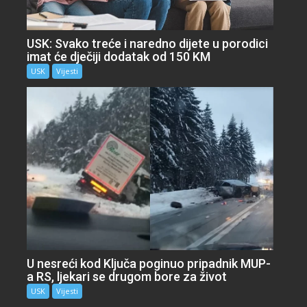
USK: Svako treće i naredno dijete u porodici
imat će dječiji dodatak od 150 KM
USK
Vijesti
U nesreći kod Ključa poginuo pripadnik MUP-
a RS, ljekari se drugom bore za život
USK
Vijesti