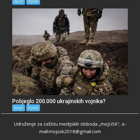
Sport
Vijesti
Pobjeglo 200.000 ukrajinskih vojnika?
Svijet
Vijesti
Udruženje za zaštitu medijskih sloboda „mojUSK“, e-
mail:mojusk2018@gmail.com