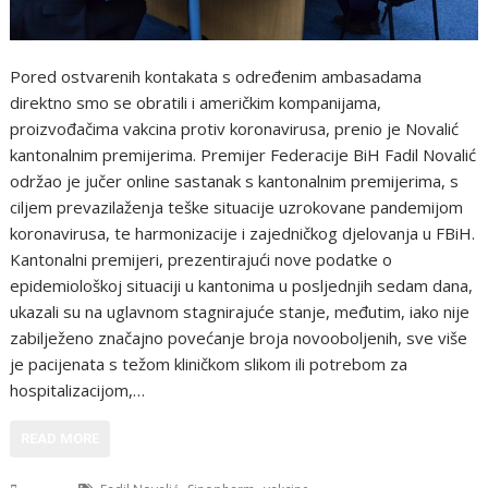
Pored ostvarenih kontakata s određenim ambasadama
direktno smo se obratili i američkim kompanijama,
proizvođačima vakcina protiv koronavirusa, prenio je Novalić
kantonalnim premijerima. Premijer Federacije BiH Fadil Novalić
održao je jučer online sastanak s kantonalnim premijerima, s
ciljem prevazilaženja teške situacije uzrokovane pandemijom
koronavirusa, te harmonizacije i zajedničkog djelovanja u FBiH.
Kantonalni premijeri, prezentirajući nove podatke o
epidemiološkoj situaciji u kantonima u posljednjih sedam dana,
ukazali su na uglavnom stagnirajuće stanje, međutim, iako nije
zabilježeno značajno povećanje broja novooboljenih, sve više
je pacijenata s težom kliničkom slikom ili potrebom za
hospitalizacijom,…
READ MORE
,
,