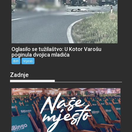
Oglasilo se tužilaštvo: U Kotor Varošu
poginula dvojica mladića
BiH
Vijesti
Zadnje