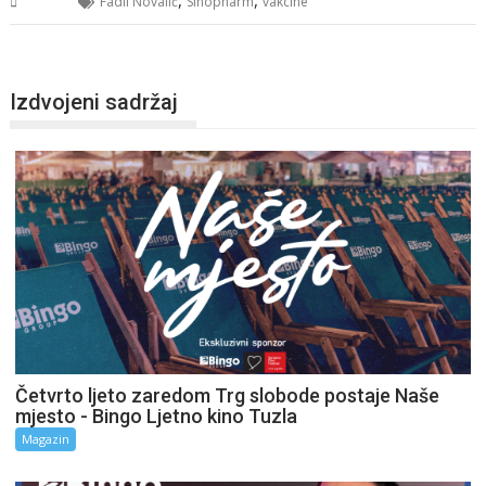
BiH
Fadil Novalić
Sinopharm
vakcine
Izdvojeni sadržaj
Četvrto ljeto zaredom Trg slobode postaje Naše
mjesto - Bingo Ljetno kino Tuzla
Magazin