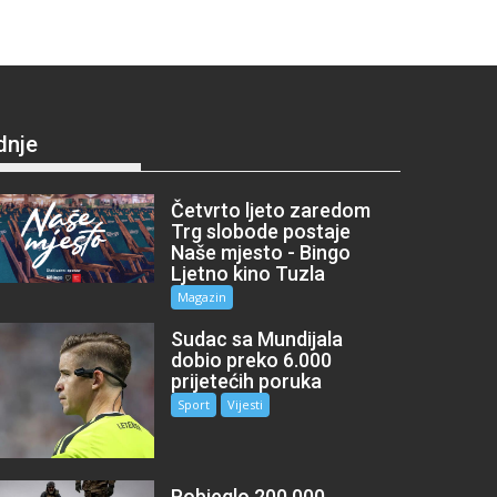
dnje
Četvrto ljeto zaredom
Trg slobode postaje
Naše mjesto - Bingo
Ljetno kino Tuzla
Magazin
Sudac sa Mundijala
dobio preko 6.000
prijetećih poruka
Sport
Vijesti
Pobjeglo 200.000