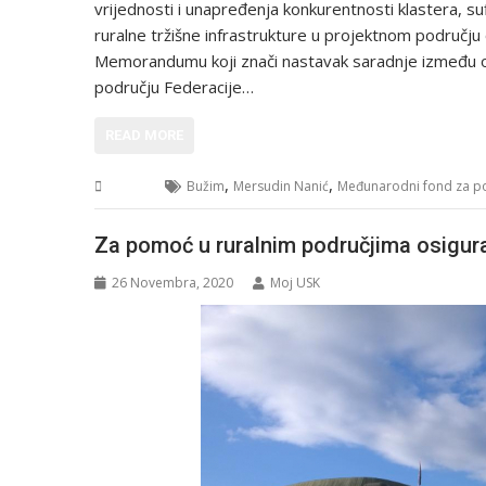
vrijednosti i unapređenja konkurentnosti klastera, su
ruralne tržišne infrastrukture u projektnom području 
Memorandumu koji znači nastavak saradnje između opć
području Federacije…
READ MORE
,
,
USK
Bužim
Mersudin Nanić
Međunarodni fond za pol
Za pomoć u ruralnim područjima osigur
26 Novembra, 2020
Moj USK