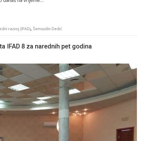
 to danas na vrijeme…
,
dni razvoj (IFAD)
Šemsudin Dedić
ta IFAD 8 za narednih pet godina