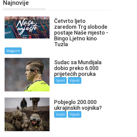
Najnovije
Četvrto ljeto
zaredom Trg slobode
postaje Naše mjesto -
Bingo Ljetno kino
Tuzla
Magazin
Sudac sa Mundijala
dobio preko 6.000
prijetećih poruka
Sport
Vijesti
Pobjeglo 200.000
ukrajinskih vojnika?
Svijet
Vijesti