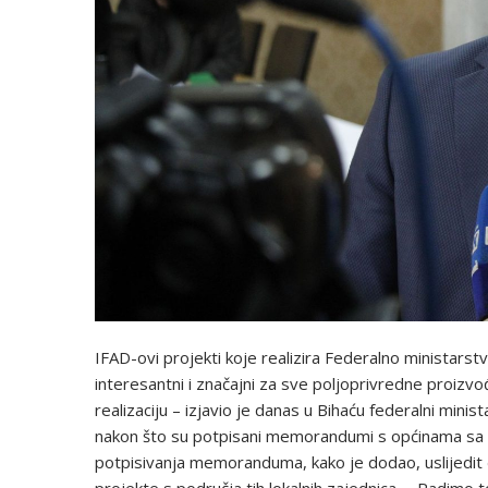
IFAD-ovi projekti koje realizira Federalno ministars
interesantni i značajni za sve poljoprivredne proizvođa
realizaciju – izjavio je danas u Bihaću federalni min
nakon što su potpisani memorandumi s općinama sa 
potpisivanja memoranduma, kako je dodao, uslijedit ć