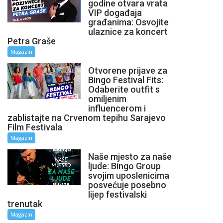
godine otvara vrata
VIP događaja
građanima: Osvojite
ulaznice za koncert
Petra Graše
Magazin
Otvorene prijave za
Bingo Festival Fits:
Odaberite outfit s
omiljenim
influencerom i
zablistajte na Crvenom tepihu Sarajevo
Film Festivala
Magazin
Naše mjesto za naše
ljude: Bingo Group
svojim uposlenicima
posvećuje posebno
lijep festivalski
trenutak
Magazin