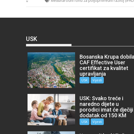
BiH
Međunarodni fond za poljoprivredni razvoj (IFAD
USK
Bosanska Krupa dobil
CAF Effective User
certifikat za kvalitet
upravljanja
USK
Vijesti
USK: Svako treće i
naredno dijete u
porodici imat će dječiji
dodatak od 150 KM
USK
Vijesti