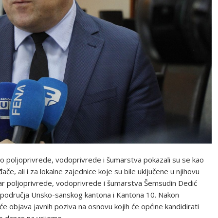
tvo poljoprivrede, vodoprivrede i šumarstva pokazali su se kao
če, ali i za lokalne zajednice koje su bile uključene u njihovu
istar poljoprivrede, vodoprivrede i šumarstva Šemsudin Dedić
područja Unsko-sanskog kantona i Kantona 10. Nakon
e objava javnih poziva na osnovu kojih će općine kandidirati