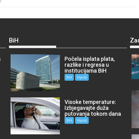
)
BiH
Za
a
Počela isplata plata,
razlike i regresa u
institucijama BiH
BiH
Vijesti
Visoke temperature:
Izbjegavajte duža
putovanja tokom dana
BiH
Vijesti