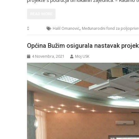
projekte s područja tih lokalnih zajednica. – Radimo
READ MORE
,
BiH
Halil Omanović
Međunarodni fond za poljoprivre
Općina Bužim osigurala nastavak projek
4 Novembra, 2021
Moj USK