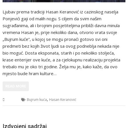
Ljubav prema tradiciji Hasan Keranović iz cazinskog naselja
Ponjevići gaji od malih nogu. S ciljem da svim našim
sugrađanima, ali i brojnim posjetiteljima približi davna minula
vremena Hasan je, prije nekoliko dana, otvorio vrata svoje
„Bujrum kuće“, u kojoj se mogu pronaći gotovo svi oni
predmeti bez kojih život ljudi sa ovog podneblja nekada nije
bio moguć. Dosta eksponata, starih i po nekoliko stoljeća,
krase enterijer ove kuće, a za cjelokupnu realizaciju projekta
trebalo mu je oko tri godine. Želja mu je, kako kaže, da ovo
mjesto bude hram kulture…
READ MORE
,
USK
Bujrum kuća
Hasan Keranović
Izdvojeni sadržaj