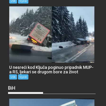
USK
Vijesti
U nesreći kod Ključa poginuo pripadnik MUP-
a RS, ljekari se drugom bore za život
USK
Vijesti
BiH