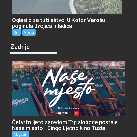
Oglasilo se tužilaštvo: U Kotor Varošu
poginula dvojica mladića
BiH
Vijesti
Zadnje
Četvrto ljeto zaredom Trg slobode postaje
Naše mjesto - Bingo Ljetno kino Tuzla
Magazin