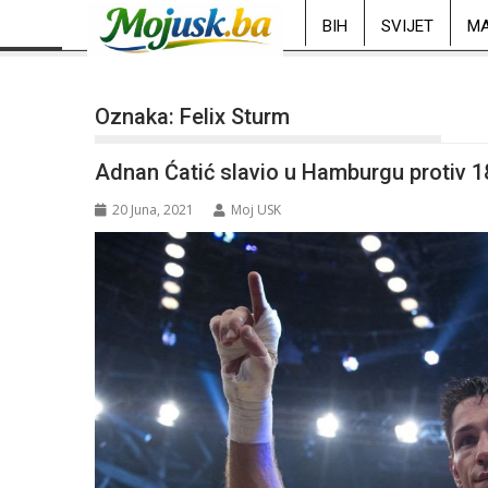
BIH
SVIJET
MA
Oznaka:
Felix Sturm
Adnan Ćatić slavio u Hamburgu protiv 
20 Juna, 2021
Moj USK