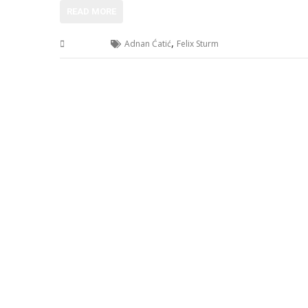
READ MORE
,
Sport
Adnan Ćatić
Felix Sturm