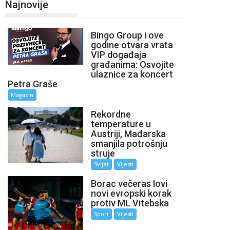
Najnovije
Bingo Group i ove
godine otvara vrata
VIP događaja
građanima: Osvojite
ulaznice za koncert
Petra Graše
Magazin
Rekordne
temperature u
Austriji, Mađarska
smanjila potrošnju
struje
Svijet
Vijesti
Borac večeras lovi
novi evropski korak
protiv ML Vitebska
Sport
Vijesti