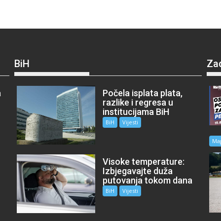
BiH
Za
a
Počela isplata plata,
razlike i regresa u
institucijama BiH
BiH
Vijesti
Ma
Visoke temperature:
Izbjegavajte duža
putovanja tokom dana
BiH
Vijesti