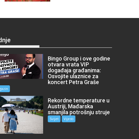
dnje
Bingo Group i ove godine
otvara vrata VIP
događaja građanima:
Osvojite ulaznice za
koncert Petra Graše
gazin
Rekordne temperature u
Austriji, Mađarska
smanjila potrošnju struje
Svijet
Vijesti