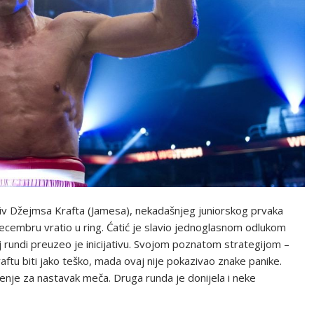
iv Džejmsa Krafta (Jamesa), nekadašnjeg juniorskog prvaka
decembru vratio u ring. Ćatić je slavio jednoglasnom odlukom
j rundi preuzeo je inicijativu. Svojom poznatom strategijom –
aftu biti jako teško, mada ovaj nije pokazivao znake panike.
enje za nastavak meča. Druga runda je donijela i neke