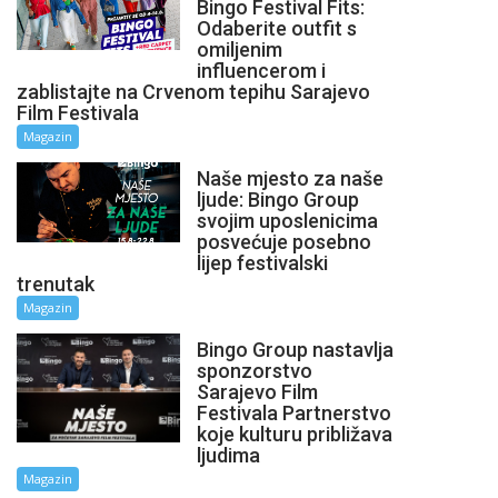
Bingo Festival Fits:
Odaberite outfit s
omiljenim
influencerom i
zablistajte na Crvenom tepihu Sarajevo
Film Festivala
Magazin
Naše mjesto za naše
ljude: Bingo Group
svojim uposlenicima
posvećuje posebno
lijep festivalski
trenutak
Magazin
Bingo Group nastavlja
sponzorstvo
Sarajevo Film
Festivala Partnerstvo
koje kulturu približava
ljudima
Magazin