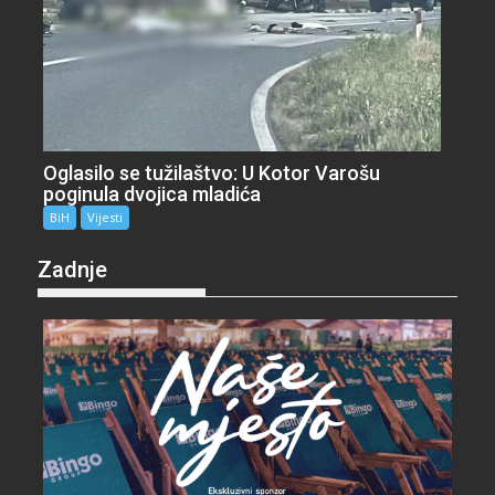
Oglasilo se tužilaštvo: U Kotor Varošu
poginula dvojica mladića
BiH
Vijesti
Zadnje