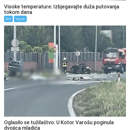
Visoke temperature: Izbjegavajte duža putovanja
tokom dana
BiH
Vijesti
Oglasilo se tužilaštvo: U Kotor Varošu poginula
dvojica mladića