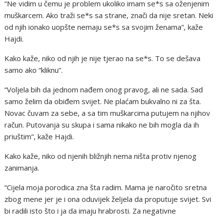
“Ne vidim u čemu je problem ukoliko imam se*s sa oženjenim
muškarcem. Ako traži se*s sa strane, znači da nije sretan. Neki
od njih ionako uopšte nemaju se*s sa svojim ženama”, kaže
Hajdi.
Kako kaže, niko od njih je nije tjerao na se*s. To se dešava
samo ako “kliknu”.
“Voljela bih da jednom nađem onog pravog, ali ne sada. Sad
samo želim da obiđem svijet. Ne plaćam bukvalno ni za šta.
Novac čuvam za sebe, a sa tim muškarcima putujem na njihov
račun. Putovanja su skupa i sama nikako ne bih mogla da ih
priuštim”, kaže Hajdi.
Kako kaže, niko od njenih bližnjih nema ništa protiv njenog
zanimanja.
“Cijela moja porodica zna šta radim. Mama je naročito sretna
zbog mene jer je i ona oduvijek željela da proputuje svijet. Svi
bi radili isto što i ja da imaju hrabrosti. Za negativne