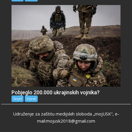
Pobjeglo 200.000 ukrajinskih vojnika?
Svijet
Vijesti
Udruženje za zaštitu medijskih sloboda „mojUSK“, e-
mail:mojusk2018@gmail.com