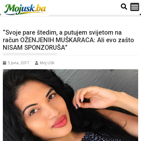
“Svoje pare štedim, a putujem svijetom na
račun OŽENJENIH MUŠKARACA: Ali evo zašto
NISAM SPONZORUŠA”
5 Juna, 2017
Moj USK