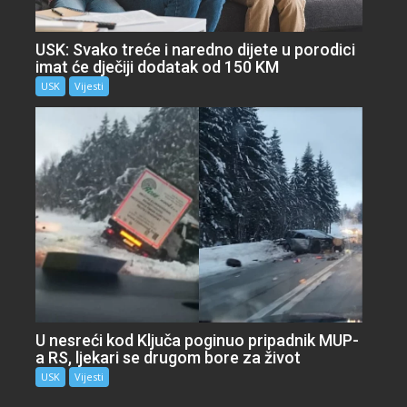
USK: Svako treće i naredno dijete u porodici
imat će dječiji dodatak od 150 KM
USK
Vijesti
U nesreći kod Ključa poginuo pripadnik MUP-
a RS, ljekari se drugom bore za život
USK
Vijesti