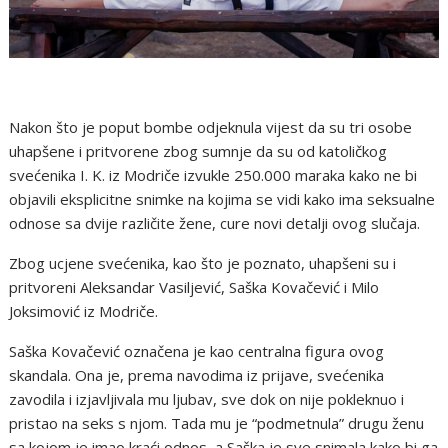
Nakon što je poput bombe odjeknula vijest da su tri osobe
uhapšene i pritvorene zbog sumnje da su od katoličkog
svećenika I. K. iz Modriče izvukle 250.000 maraka kako ne bi
objavili eksplicitne snimke na kojima se vidi kako ima seksualne
odnose sa dvije različite žene, cure novi detalji ovog slučaja.
Zbog ucjene svećenika, kao što je poznato, uhapšeni su i
pritvoreni Aleksandar Vasiljević, Saška Kovačević i Milo
Joksimović iz Modriče.
Saška Kovačević označena je kao centralna figura ovog
skandala. Ona je, prema navodima iz prijave, svećenika
zavodila i izjavljivala mu ljubav, sve dok on nije pokleknuo i
pristao na seks s njom. Tada mu je “podmetnula” drugu ženu
sa kojom je imao kraći odnos, a Saška je sve snimala kako bi ga