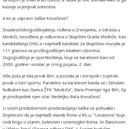
kasnije ucjenjivali snimcima.
A ko je zapravo Saška Kovačević?
Dvadesetdvogodišnjakinja, rođena u Zrenjaninu, a odrasla u
Modriči, nesuđena je odbornica u Skupštini Grada Modriče. Kao
kandidatkinja DNS-a i najmlađi kandidat za Skupštinu osvojila je
111 glasova na prošlogodišnjim lokalnim izborima.
Dugogodišnja je sportkistkinja, koja se karateom bavi od
2000. godine i nosilac je crnog pojasa, 2. dan.
Više puta je bila prvak BiH, a postala je i evropski i svjetski
prvak u tom sportu. Paralelno sa karateom bavila se i ženskim
fudbalom kao članica ŽFK “Modriča”, člana Premijer lige BiH, čiji
je predsjednik njen otac Nedeljko Bata Kovačević.
U svom predizbornom predstavljanju Saška se pohvalila i
činjenicom da je najmlađi vlasnik firme u RS-u, “Ustanove” koja
vodi brigu o starim, bolesnim i iznemoglim licima, te članstvom
u “Aktivu žena” Glavnog odbora DNS-a. Svojim budućim