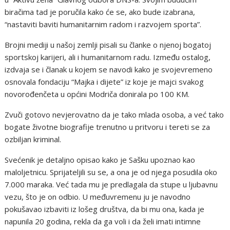
biračima tad je poručila kako će se, ako bude izabrana,
“nastaviti baviti humanitarnim radom i razvojem sporta”.
Brojni mediji u našoj zemlji pisali su članke o njenoj bogatoj
sportskoj karijeri, ali i humanitarnom radu. Između ostalog,
izdvaja se i članak u kojem se navodi kako je svojevremeno
osnovala fondaciju “Majka i dijete” iz koje je majci svakog
novorođenčeta u općini Modriča donirala po 100 KM.
Zvuči gotovo nevjerovatno da je tako mlada osoba, a već tako
bogate životne biografije trenutno u pritvoru i tereti se za
ozbiljan kriminal.
Svećenik je detaljno opisao kako je Sašku upoznao kao
maloljetnicu. Sprijateljili su se, a ona je od njega posudila oko
7.000 maraka. Već tada mu je predlagala da stupe u ljubavnu
vezu, što je on odbio. U međuvremenu ju je navodno
pokušavao izbaviti iz lošeg društva, da bi mu ona, kada je
napunila 20 godina, rekla da ga voli i da želi imati intimne