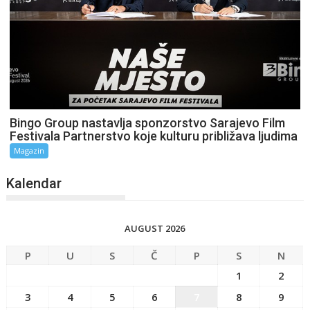
Bingo Group nastavlja sponzorstvo Sarajevo Film
Festivala Partnerstvo koje kulturu približava ljudima
Magazin
Kalendar
AUGUST 2026
P
U
S
Č
P
S
N
1
2
3
4
5
6
7
8
9