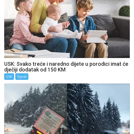
USK: Svako treće i naredno dijete u porodici imat će
dječiji dodatak od 150 KM
USK
Vijesti