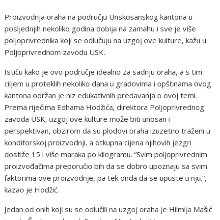
Proizvodnja oraha na području Unskosanskog kantona u
posljednjih nekoliko godina dobija na zamahu i sve je više
poljoprivrednika koji se odlučuju na uzgoj ove kulture, kažu u
Poljoprivrednom zavodu USK.
Ističu kako je ovo područje idealno za sadnju oraha, a s tim
ciljem u proteklih nekoliko dana u gradovima i opštinama ovog
kantona održan je niz edukativnih predavanja o ovoj temi.
Prema riječima Edhama Hodžića, direktora Poljoprivrednog
zavoda USK, uzgoj ove kulture može biti unosan i
perspektivan, obzirom da su plodovi oraha izuzetno traženi u
konditorskoj proizvodnji, a otkupna cijena njihovih jezgri
dostiže 15 i više maraka po kilogramu. “Svim poljoprivrednim
proizvođačima preporučio bih da se dobro upoznaju sa svim
faktorima ove proizvodnje, pa tek onda da se upuste u nju.”,
kazao je Hodžić.
Jedan od onih koji su se odlučili na uzgoj oraha je Hilmija Mašić