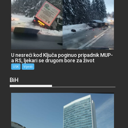
U nesreći kod Ključa poginuo pripadnik MUP-
a RS, ljekari se drugom bore za život
USK
Vijesti
BiH