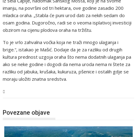
iz sela Čaplje, nadomak Sanskog Mosta, koji je na svome
imanju, na površini od tri hektara, ove godine zasadio 200
mladica oraha. „Stabla će puni urod dati za nekih sedam do
osam godina. Dugoročno, radi se o veoma isplativoj investiciji
obzirom na cijenu plodova oraha na tržištu.
To je vrlo zahvalna voćka koja ne traži mnogo ulaganja i
brige.“, istakao je Mašić. Dodaje da je za razliku od drugih
kultura prednost uzgoja oraha što nema dodatnih ulaganja pa
ako se neke godine i dogodi da nema uroda nema ni štete za
razliku od jabuka, krušaka, kukuruza, pšenice i ostalih gdje se
moraju uložiti znatna sredstva.
USK
Povezane objave