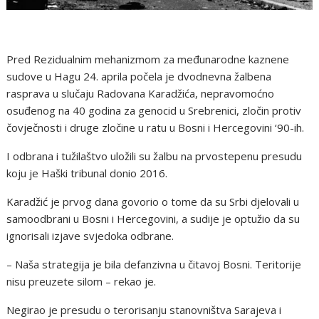
Pred Rezidualnim mehanizmom za međunarodne kaznene
sudove u Hagu 24. aprila počela je dvodnevna žalbena
rasprava u slučaju Radovana Karadžića, nepravomoćno
osuđenog na 40 godina za genocid u Srebrenici, zločin protiv
čovječnosti i druge zločine u ratu u Bosni i Hercegovini ‘90-ih.
I odbrana i tužilaštvo uložili su žalbu na prvostepenu presudu
koju je Haški tribunal donio 2016.
Karadžić je prvog dana govorio o tome da su Srbi djelovali u
samoodbrani u Bosni i Hercegovini, a sudije je optužio da su
ignorisali izjave svjedoka odbrane.
– Naša strategija je bila defanzivna u čitavoj Bosni. Teritorije
nisu preuzete silom – rekao je.
Negirao je presudu o terorisanju stanovništva Sarajeva i