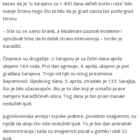
kazao da je “u Sarajevu za 1.400 dana uličnih borbi i rata” bilo
manje žrtava nego što bi bilo da je grad zaista bio podvrgnut
teroru.
– Srbi su se samo branili, a Muslimani izazivali incidente i
optuživali Srbe da bi dobili stranu intervenciju – tvrdio je
Karadžić.
Činjenice su drugačije. U Sarajevu je za četiri dana aprila
ubijeno 164 civila. Prvi dan agresije, 4. aprila, ubijeno je pet
građana Sarajeva. Troje od njih su istog prezimena:
Bajramovići. Sljedećeg dana, 5. aprila, stradalo je 133. Sarajlija,
što je bilo užasavajuće. Bio je to dan koji je označio prave
namjere Karadžićevih ubica. Tog dana je bio pravi masakr
nedužnih ljudi.
Jugoslovenska armija i srpske jedinice, posebno snajperisti, su
riješili da ubiju što više nedužnih ljudi. To je bio dan antiratnih
demonstracija i tada su snajperisti pucali u gomilu i ubili 32
ljudi.