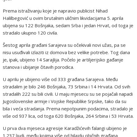
Prema istraživanju koje je napravio publicist Nihad
Halilbegović u ovim brutalnim uličnim likvidacijama 5. aprila
ubijena su 122 Bošnjaka, sedam Srba i jedan Hrvat, od toga je
stradalo ukupno 120 civila.
Šestog aprila građani Sarajeva su očekivali novi užas, pa se
nisu usuđivali izlaziti iz domova bez velike potrebe. Tog dana
je, ipak, ubijeno 14 Sarajlija. Počelo je artiljerijsko gađanje
stanova i ubijanje čitavih porodica.
U aprilu je ubijeno više od 333 građana Sarajeva. Među
stradalim je bilo 246 Bošnjaka, 73 Srbina i 14 Hrvata. Od svih
stradalih 222 su bili civili. U maju mjesecu su se pojačali napadi
Jugoslovenske armije i Vojske Republike Srpske, tako da su
bila i veća stradanja. Prema nepotpunim podacima, stradalo je
više od 937 lica, od toga 620 Bošnjaka, 264 Srbina i 53 Hrvata.
U prva dva mjeseca agresije Karadžićevih falangi ubijeno je
1.237 ljudi, među kojima više od hilajdu običnih građana