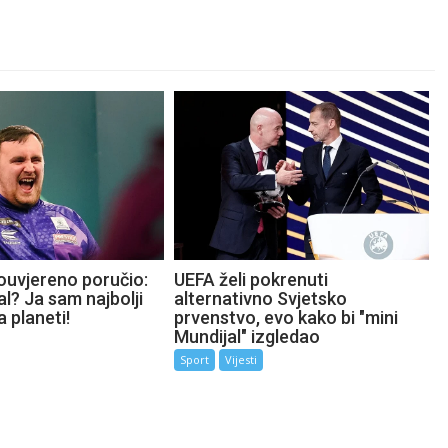
ouvjereno poručio:
UEFA želi pokrenuti
l? Ja sam najbolji
alternativno Svjetsko
a planeti!
prvenstvo, evo kako bi "mini
Mundijal" izgledao
Sport
Vijesti