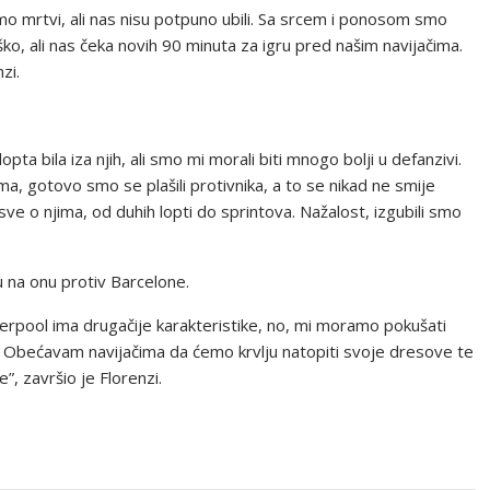
 smo mrtvi, ali nas nisu potpuno ubili. Sa srcem i ponosom smo
eško, ali nas čeka novih 90 minuta za igru pred našim navijačima.
zi.
pta bila iza njih, ali smo mi morali biti mnogo bolji u defanzivi.
ma, gotovo smo se plašili protivnika, a to se nikad ne smije
 sve o njima, od duhih lopti do sprintova. Nažalost, izgubili smo
 na onu protiv Barcelone.
verpool ima drugačije karakteristike, no, mi moramo pokušati
. Obećavam navijačima da ćemo krvlju natopiti svoje dresove te
, završio je Florenzi.