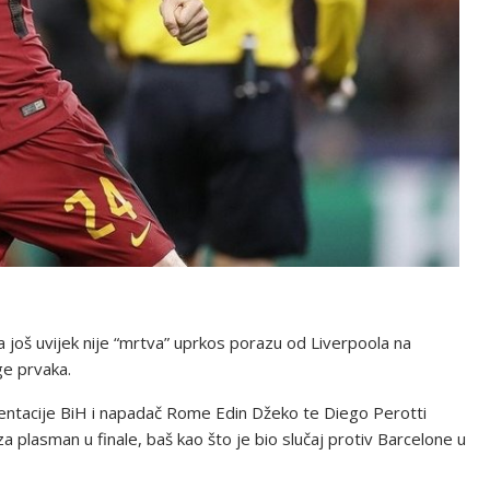
oš uvijek nije “mrtva” uprkos porazu od Liverpoola na
ge prvaka.
ezentacije BiH i napadač Rome Edin Džeko te Diego Perotti
za plasman u finale, baš kao što je bio slučaj protiv Barcelone u