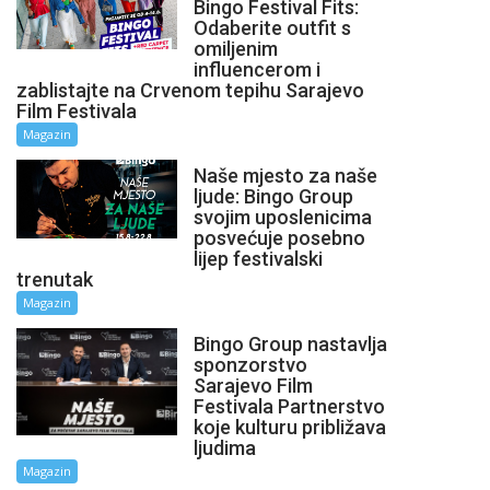
Bingo Festival Fits:
Odaberite outfit s
omiljenim
influencerom i
zablistajte na Crvenom tepihu Sarajevo
Film Festivala
Magazin
Naše mjesto za naše
ljude: Bingo Group
svojim uposlenicima
posvećuje posebno
lijep festivalski
trenutak
Magazin
Bingo Group nastavlja
sponzorstvo
Sarajevo Film
Festivala Partnerstvo
koje kulturu približava
ljudima
Magazin