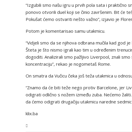
“Izgubili smo našu igru u prvih pola sata i praktično
ponovo otvorili duel koji se činio završenim. Bit će t
Pokušat ćemo ostvariti nešto važno”, izjavio je Floren
Potom je komentarisao samu utakmicu.
“Vidjeli smo da se njihova odbrana mučila kad god je lo
Šteta je što nismo igrali kao tim u određenim trenuci
dogoditi. Analizirali smo pažljivo Liverpool, znali smo
koncentraciju”, rekao je nogometaš Rome.
On smatra da Vučicu čeka još teža utakmica u odnosu
“Znamo da će biti teže nego protiv Barcelone, jer Li
odigrati odlično s nožem između zuba. Nećemo žaliti
da ćemo odigrati drugačiju utakmicu naredne sedmice”
klix.ba
Sport