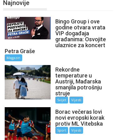
Najnovije
Bingo Group i ove
godine otvara vrata
VIP događaja
građanima: Osvojite
ulaznice za koncert
Petra Graše
Magazin
Rekordne
temperature u
Austriji, Mađarska
smanjila potrošnju
struje
Svijet
Vijesti
Borac večeras lovi
novi evropski korak
protiv ML Vitebska
Sport
Vijesti