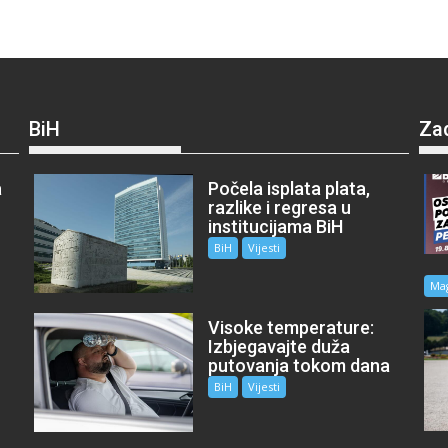
BiH
Za
a
Počela isplata plata,
razlike i regresa u
institucijama BiH
BiH
Vijesti
Ma
Visoke temperature:
Izbjegavajte duža
putovanja tokom dana
BiH
Vijesti