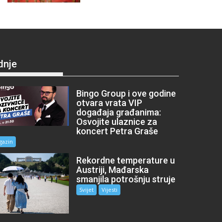
dnje
Bingo Group i ove godine
otvara vrata VIP
događaja građanima:
Osvojite ulaznice za
koncert Petra Graše
gazin
Rekordne temperature u
Austriji, Mađarska
smanjila potrošnju struje
Svijet
Vijesti