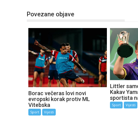
Povezane objave
Littler sam
Kakav Yama
Borac večeras lovi novi
sportista n
evropski korak protiv ML
Vitebska
Sport
Vijesti
Sport
Vijesti