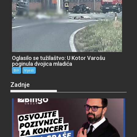
Oglasilo se tužilaštvo: U Kotor Varošu
poginula dvojica mladića
BiH
Vijesti
Zadnje