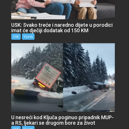
USK: Svako treće i naredno dijete u porodici
imat će dječiji dodatak od 150 KM
USK
Vijesti
U nesreći kod Ključa poginuo pripadnik MUP-
a RS, ljekari se drugom bore za život
USK
Vijesti