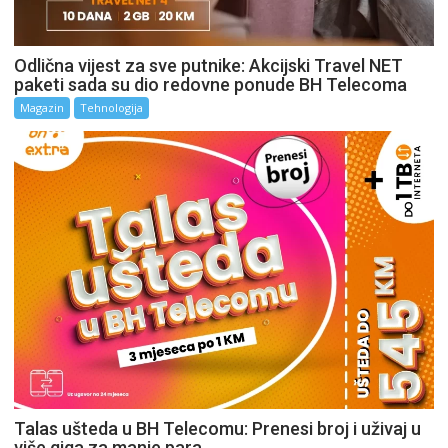
Odlična vijest za sve putnike: Akcijski Travel NET
paketi sada su dio redovne ponude BH Telecoma
Magazin
Tehnologija
Talas ušteda u BH Telecomu: Prenesi broj i uživaj u
više giga za manje para