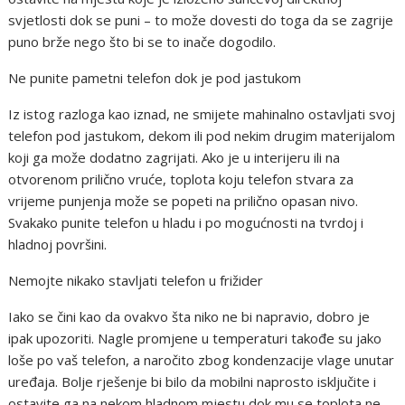
svjetlosti dok se puni – to može dovesti do toga da se zagrije
puno brže nego što bi se to inače dogodilo.
Ne punite pametni telefon dok je pod jastukom
Iz istog razloga kao iznad, ne smijete mahinalno ostavljati svoj
telefon pod jastukom, dekom ili pod nekim drugim materijalom
koji ga može dodatno zagrijati. Ako je u interijeru ili na
otvorenom prilično vruće, toplota koju telefon stvara za
vrijeme punjenja može se popeti na prilično opasan nivo.
Svakako punite telefon u hladu i po mogućnosti na tvrdoj i
hladnoj površini.
Nemojte nikako stavljati telefon u frižider
Iako se čini kao da ovakvo šta niko ne bi napravio, dobro je
ipak upozoriti. Nagle promjene u temperaturi takođe su jako
loše po vaš telefon, a naročito zbog kondenzacije vlage unutar
uređaja. Bolje rješenje bi bilo da mobilni naprosto isključite i
ostavite ga na nekom hladnom mjestu dok mu se toplota ne