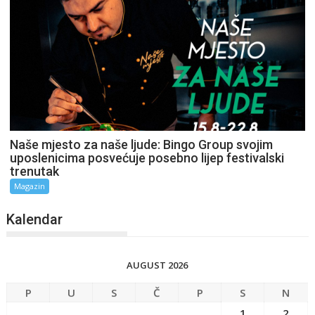
Naše mjesto za naše ljude: Bingo Group svojim
uposlenicima posvećuje posebno lijep festivalski
trenutak
Magazin
Kalendar
AUGUST 2026
P
U
S
Č
P
S
N
1
2