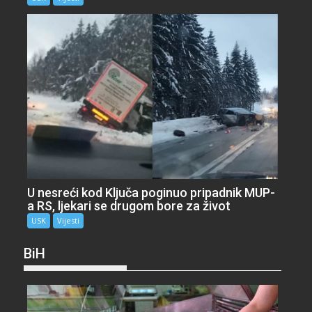
U nesreći kod Ključa poginuo pripadnik MUP-
a RS, ljekari se drugom bore za život
USK
Vijesti
BiH