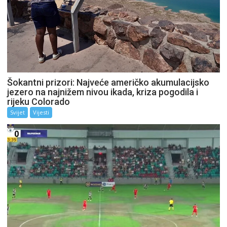
Šokantni prizori: Najveće američko akumulacijsko
jezero na najnižem nivou ikada, kriza pogodila i
rijeku Colorado
Svijet
Vijesti