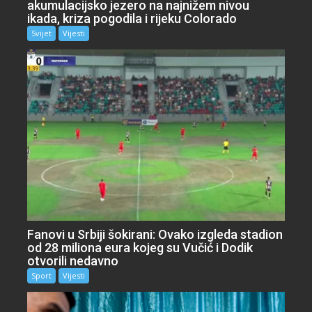
akumulacijsko jezero na najnižem nivou
ikada, kriza pogodila i rijeku Colorado
Svijet
Vijesti
Fanovi u Srbiji šokirani: Ovako izgleda stadion
od 28 miliona eura kojeg su Vučić i Dodik
otvorili nedavno
Sport
Vijesti