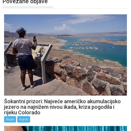
Povezane objave
Šokantni prizori: Najveće američko akumulacijsko
jezero na najnižem nivou ikada, kriza pogodila i
rijeku Colorado
Svijet
Vijesti