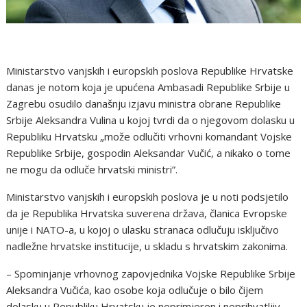
Ministarstvo vanjskih i europskih poslova Republike Hrvatske
danas je notom koja je upućena Ambasadi Republike Srbije u
Zagrebu osudilo današnju izjavu ministra obrane Republike
Srbije Aleksandra Vulina u kojoj tvrdi da o njegovom dolasku u
Republiku Hrvatsku „može odlučiti vrhovni komandant Vojske
Republike Srbije, gospodin Aleksandar Vučić, a nikako o tome
ne mogu da odluče hrvatski ministri”.
Ministarstvo vanjskih i europskih poslova je u noti podsjetilo
da je Republika Hrvatska suverena država, članica Evropske
unije i NATO-a, u kojoj o ulasku stranaca odlučuju isključivo
nadležne hrvatske institucije, u skladu s hrvatskim zakonima.
– Spominjanje vrhovnog zapovjednika Vojske Republike Srbije
Aleksandra Vučića, kao osobe koja odlučuje o bilo čijem
dolasku u Republiku Hrvatsku je neprimjeren i neprihvatljiv