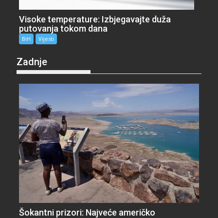
Visoke temperature: Izbjegavajte duža
putovanja tokom dana
BiH
Vijesti
Zadnje
Šokantni prizori: Najveće američko