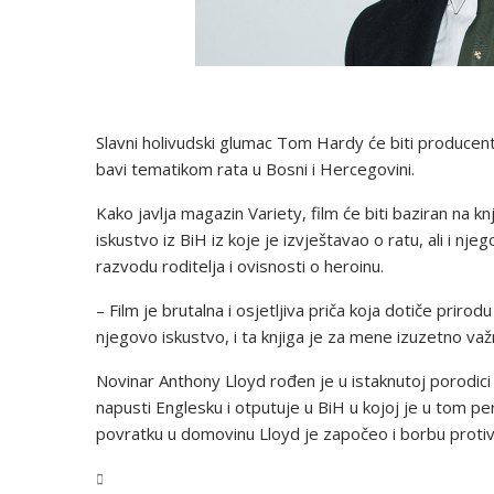
Slavni holivudski glumac Tom Hardy će biti producent 
bavi tematikom rata u Bosni i Hercegovini.
Kako javlja magazin Variety, film će biti baziran na 
iskustvo iz BiH iz koje je izvještavao o ratu, ali i 
razvodu roditelja i ovisnosti o heroinu.
– Film je brutalna i osjetljiva priča koja dotiče prirod
njegovo iskustvo, i ta knjiga je za mene izuzetno va
Novinar Anthony Lloyd rođen je u istaknutoj porodici
napusti Englesku i otputuje u BiH u kojoj je u tom per
povratku u domovinu Lloyd je započeo i borbu protiv 
BiH