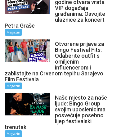
godine otvara vrata
VIP događaja
građanima: Osvojite
ulaznice za koncert
Petra Graše
Magazin
Otvorene prijave za
Bingo Festival Fits:
Odaberite outfit s
omiljenim
influencerom i
zablistajte na Crvenom tepihu Sarajevo
Film Festivala
Magazin
Naše mjesto za naše
ljude: Bingo Group
svojim uposlenicima
posvećuje posebno
lijep festivalski
trenutak
Magazin