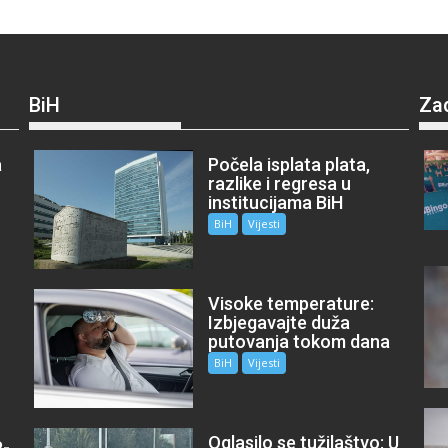
BiH
Za
a
Počela isplata plata,
razlike i regresa u
institucijama BiH
BiH
Vijesti
Visoke temperature:
Izbjegavajte duža
putovanja tokom dana
BiH
Vijesti
Oglasilo se tužilaštvo: U
P-