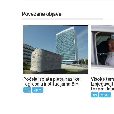
Povezane objave
Počela isplata plata, razlike i
Visoke tem
regresa u institucijama BiH
Izbjegavaj
tokom dan
BiH
Vijesti
BiH
Vijesti