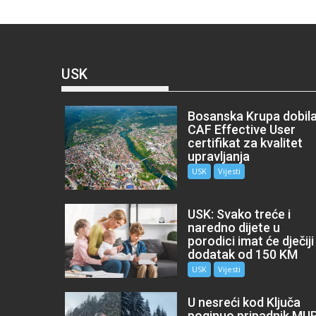
USK
Bosanska Krupa dobil
CAF Effective User
certifikat za kvalitet
upravljanja
USK
Vijesti
USK: Svako treće i
naredno dijete u
porodici imat će dječiji
dodatak od 150 KM
USK
Vijesti
U nesreći kod Ključa
poginuo pripadnik MU