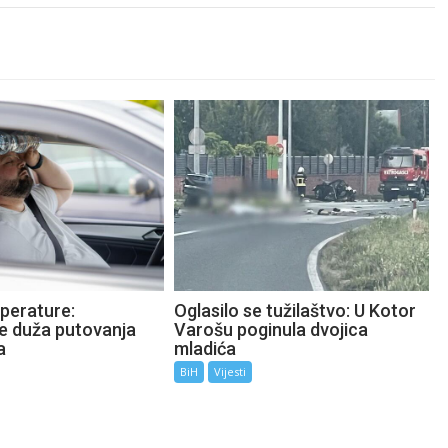
perature:
Oglasilo se tužilaštvo: U Kotor
te duža putovanja
Varošu poginula dvojica
a
mladića
BiH
Vijesti