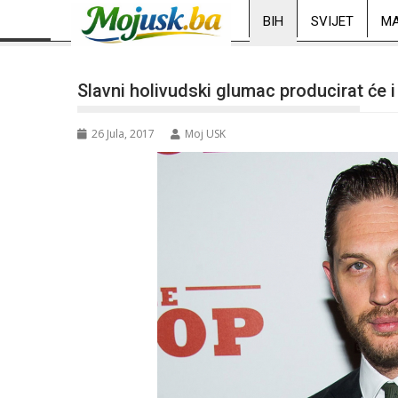
BIH
SVIJET
MA
Slavni holivudski glumac producirat će i 
26 Jula, 2017
Moj USK