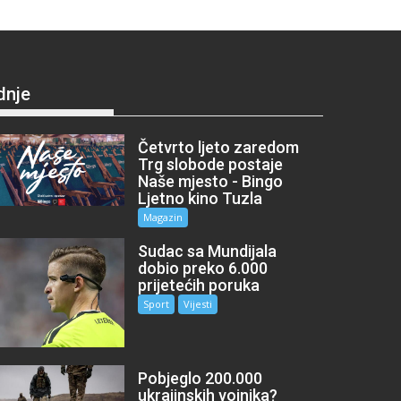
dnje
Četvrto ljeto zaredom
Trg slobode postaje
Naše mjesto - Bingo
Ljetno kino Tuzla
Magazin
Sudac sa Mundijala
dobio preko 6.000
prijetećih poruka
Sport
Vijesti
Pobjeglo 200.000
ukrajinskih vojnika?