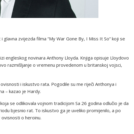
i glavna zvijezda filma “My War Gone By, I Miss It So“ koji se
knjizi engleskog novinara Anthony Lloyda. Knjiga opisuje Lloydovo
njegovo razmišljanje o vremenu provedenom u britanskoj vojsci,
u ovisnosti i iskustvo rata. Pogodile su me riječi Anthonya i
žna – kazao je Hardy.
 koja se odlikovala vojnom tradicijom Sa 26 godina odlučio je da
iodu bjesnio rat. To iskustvo ga je uveliko promijenilo, a po
ovisnosti o heroinu.