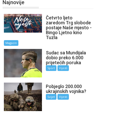
Najnovije
Četvrto ljeto
zaredom Trg slobode
postaje Naše mjesto -
Bingo Ljetno kino
Tuzla
Magazin
Sudac sa Mundijala
dobio preko 6.000
prijetećih poruka
Sport
Vijesti
Pobjeglo 200.000
ukrajinskih vojnika?
Svijet
Vijesti