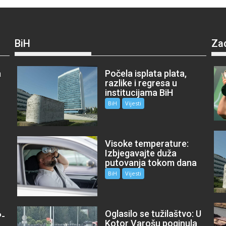
BiH
Za
a
Počela isplata plata,
razlike i regresa u
institucijama BiH
BiH
Vijesti
Visoke temperature:
Izbjegavajte duža
putovanja tokom dana
BiH
Vijesti
Oglasilo se tužilaštvo: U
P-
Kotor Varošu poginula
m