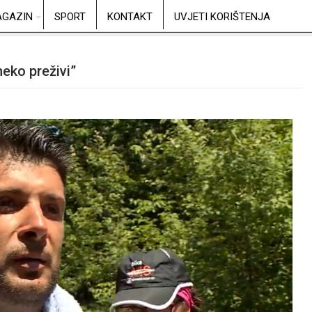
GAZIN
SPORT
KONTAKT
UVJETI KORIŠTENJA
neko preživi”