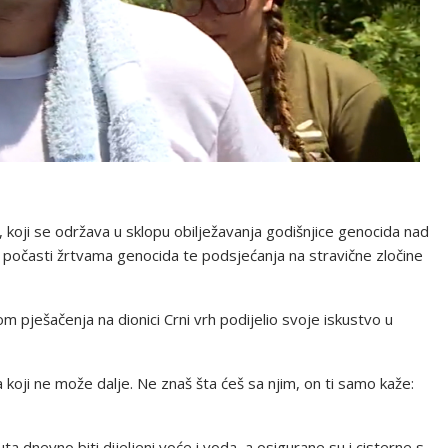
koji se održava u sklopu obilježavanja godišnjice genocida nad
ja počasti žrtvama genocida te podsjećanja na stravične zločine
om pješačenja na dionici Crni vrh podijelio svoje iskustvo u
koji ne može dalje. Ne znaš šta ćeš sa njim, on ti samo kaže:
 dnevno biti dijeljeni voće i voda, a osigurane su i cisterne s