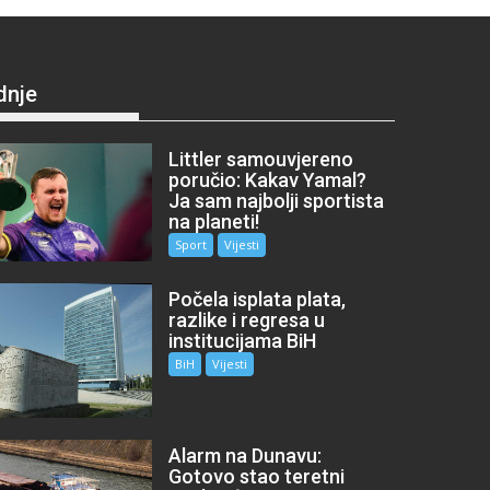
dnje
Littler samouvjereno
poručio: Kakav Yamal?
Ja sam najbolji sportista
na planeti!
Sport
Vijesti
Počela isplata plata,
razlike i regresa u
institucijama BiH
BiH
Vijesti
Alarm na Dunavu:
Gotovo stao teretni