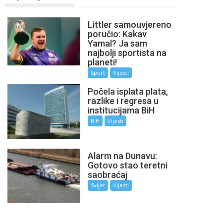
Littler samouvjereno
poručio: Kakav
Yamal? Ja sam
najbolji sportista na
planeti!
Sport
Vijesti
Počela isplata plata,
razlike i regresa u
institucijama BiH
BiH
Vijesti
Alarm na Dunavu:
Gotovo stao teretni
saobraćaj
Svijet
Vijesti