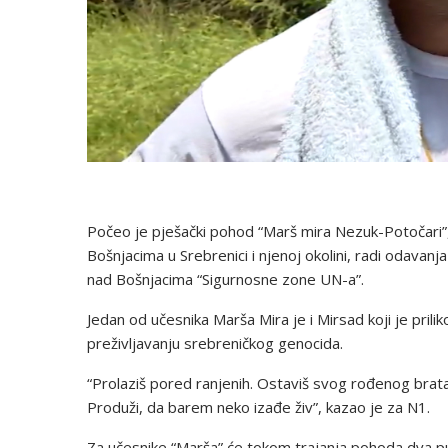
Počeo je pješački pohod “Marš mira Nezuk-Potočari”, 
Bošnjacima u Srebrenici i njenoj okolini, radi odavan
nad Bošnjacima “Sigurnosne zone UN-a”.
Jedan od učesnika Marša Mira je i Mirsad koji je prilik
preživljavanju srebreničkog genocida.
“Prolaziš pored ranjenih. Ostaviš svog rođenog brata 
Produži, da barem neko izađe živ”, kazao je za N1.
Za učesnike “Marša” će tokom trajanja pohoda dva puta