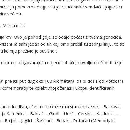
zacija pomozi.ba osigurala je za učesnike sendviče, jogurte i
ira večeru.
u Marša mira.
nečija krv. Ovo je pohod gdje se odaje počast žrtvama genocida.
nisani. Ja sam jedan od tih koji smo probili tu zadnju liniju, to se
i ko nije preživio je suvišno”.
 da imaju odgovarajuću odjeću i obuću, dovoljno tečnosti te je
ra” prelazi put dug oko 100 kilometara, da bi došla do Potočara,
 komemoraciji te kolektivnoj dženazi i ukopu identificiranih
ao odredišta, učesnici prolaze maršrutom: Nezuk – Baljkovica
onja Kamenica – Bakrači – Glodi – Udrč – Cerska – Kaldrmica –
Buljim – Jaglići – Šušnjari – Budak – Potočari (Memorijalni