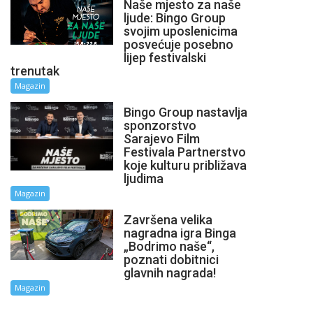
Naše mjesto za naše
ljude: Bingo Group
svojim uposlenicima
posvećuje posebno
lijep festivalski
trenutak
Magazin
Bingo Group nastavlja
sponzorstvo
Sarajevo Film
Festivala Partnerstvo
koje kulturu približava
ljudima
Magazin
Završena velika
nagradna igra Binga
„Bodrimo naše“,
poznati dobitnici
glavnih nagrada!
Magazin