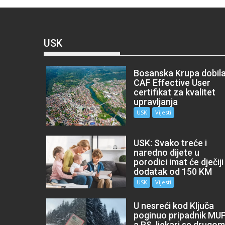
USK
Bosanska Krupa dobil
CAF Effective User
certifikat za kvalitet
upravljanja
USK
Vijesti
USK: Svako treće i
naredno dijete u
porodici imat će dječiji
dodatak od 150 KM
USK
Vijesti
U nesreći kod Ključa
poginuo pripadnik MU
a RS, ljekari se drugo