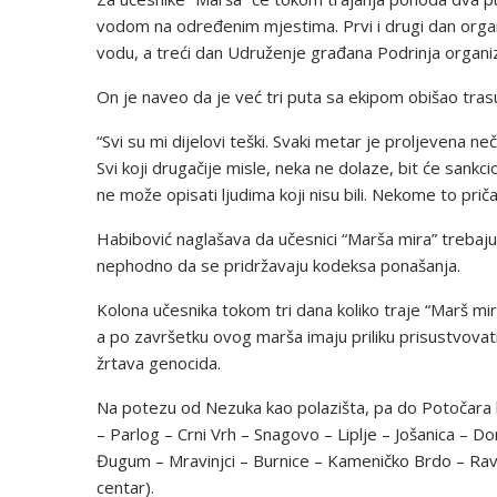
vodom na određenim mjestima. Prvi i drugi dan organi
vodu, a treći dan Udruženje građana Podrinja organiz
On je naveo da je već tri puta sa ekipom obišao tras
“Svi su mi dijelovi teški. Svaki metar je proljevena 
Svi koji drugačije misle, neka ne dolaze, bit će sankcio
ne može opisati ljudima koji nisu bili. Nekome to pričat
Habibović naglašava da učesnici “Marša mira” trebaju
nephodno da se pridržavaju kodeksa ponašanja.
Kolona učesnika tokom tri dana koliko traje “Marš mi
a po završetku ovog marša imaju priliku prisustvovati
žrtava genocida.
Na potezu od Nezuka kao polazišta, pa do Potočara k
– Parlog – Crni Vrh – Snagovo – Liplje – Jošanica – D
Đugum – Mravinjci – Burnice – Kameničko Brdo – Ravni 
centar).