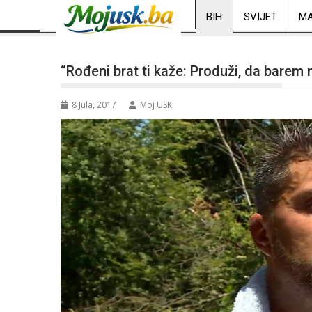
BIH
SVIJET
MA
“Rođeni brat ti kaže: Produži, da barem 
8 Jula, 2017
Moj USK