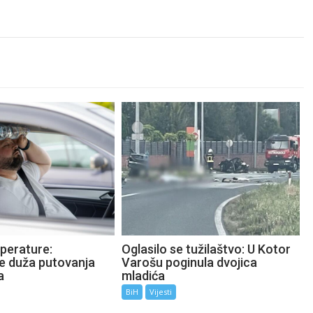
perature:
Oglasilo se tužilaštvo: U Kotor
te duža putovanja
Varošu poginula dvojica
a
mladića
BiH
Vijesti