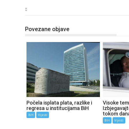
BiH
Povezane objave
Počela isplata plata, razlike i
Visoke tem
regresa u institucijama BiH
Izbjegavaj
tokom dan
BiH
Vijesti
BiH
Vijesti