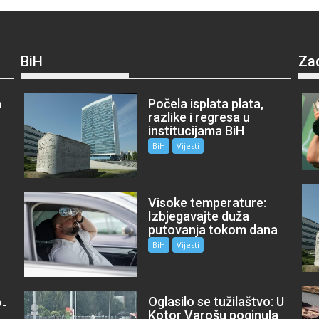
BiH
Za
a
Počela isplata plata,
razlike i regresa u
institucijama BiH
BiH
Vijesti
Visoke temperature:
Izbjegavajte duža
putovanja tokom dana
BiH
Vijesti
Oglasilo se tužilaštvo: U
P-
Kotor Varošu poginula
m