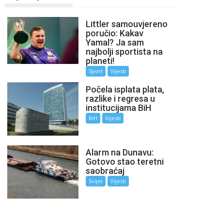
Littler samouvjereno
poručio: Kakav
Yamal? Ja sam
najbolji sportista na
planeti!
Sport
Vijesti
Počela isplata plata,
razlike i regresa u
institucijama BiH
BiH
Vijesti
Alarm na Dunavu:
Gotovo stao teretni
saobraćaj
Svijet
Vijesti