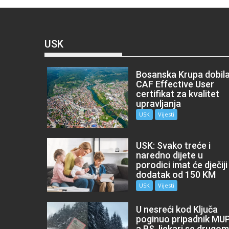
USK
Bosanska Krupa dobil
CAF Effective User
certifikat za kvalitet
upravljanja
USK
Vijesti
USK: Svako treće i
naredno dijete u
porodici imat će dječiji
dodatak od 150 KM
USK
Vijesti
U nesreći kod Ključa
poginuo pripadnik MU
a RS, ljekari se drugo