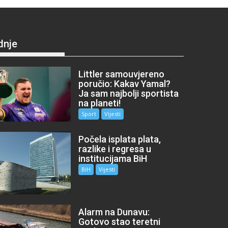
dnje
Littler samouvjereno
poručio: Kakav Yamal?
Ja sam najbolji sportista
na planeti!
Sport
Vijesti
Počela isplata plata,
razlike i regresa u
institucijama BiH
BiH
Vijesti
Alarm na Dunavu:
Gotovo stao teretni