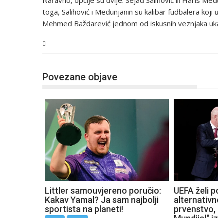
Naravno, opcije su dvije. Sejad Salihović ili Haris Me
toga, Salihović i Medunjanin su kalibar fudbalera koji 
Mehmed Baždarević jednom od iskusnih veznjaka ukaž
Sport
Povezane objave
Littler samouvjereno poručio:
UEFA želi p
Kakav Yamal? Ja sam najbolji
alternativn
sportista na planeti!
prvenstvo, 