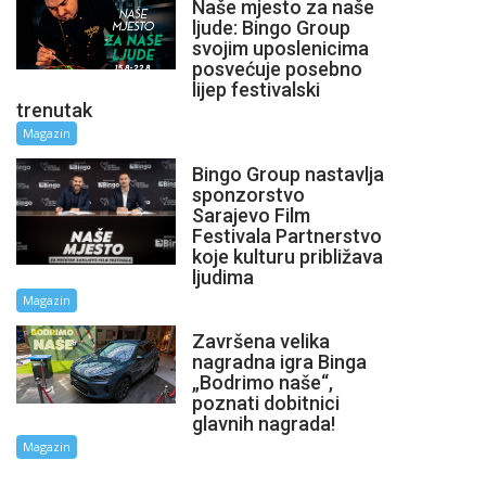
Naše mjesto za naše
ljude: Bingo Group
svojim uposlenicima
posvećuje posebno
lijep festivalski
trenutak
Magazin
Bingo Group nastavlja
sponzorstvo
Sarajevo Film
Festivala Partnerstvo
koje kulturu približava
ljudima
Magazin
Završena velika
nagradna igra Binga
„Bodrimo naše“,
poznati dobitnici
glavnih nagrada!
Magazin