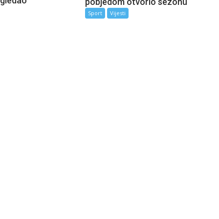
zgledao
pobjedom otvorio sezonu
Sport
Vijesti