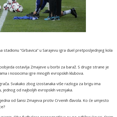
a stadionu “Grbavica” u Sarajevu igra duel pretposljednjeg kola
objeda ostavlja Zmajeve u borbi za baraž. S druge strane je
ama i nosiocima igre mnogih evropskih klubova.
 igrača. Svakako zbog izostanaka više razloga za brigu ima
 jednog od najboljih evropskih veznjaka.
su jedna od šansi Zmajeva protiv Crvenih đavola. Ko će umjesto
ce?