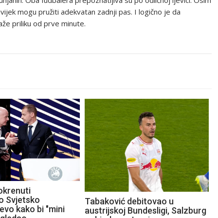
dunjanin. Oba fudbalera prepoznatljiva su po odličnoj ljevici. Osim
uvijek mogu pružiti adekvatan zadnji pas. I logično je da
e priliku od prve minute.
okrenuti
o Svjetsko
Tabaković debitovao u
evo kako bi "mini
austrijskoj Bundesligi, Salzburg