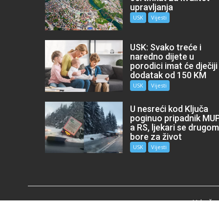
upravljanja
USK
Vijesti
USK: Svako treće i
naredno dijete u
porodici imat će dječiji
dodatak od 150 KM
USK
Vijesti
U nesreći kod Ključa
poginuo pripadnik MU
a RS, ljekari se drugo
bore za život
USK
Vijesti
Udružen