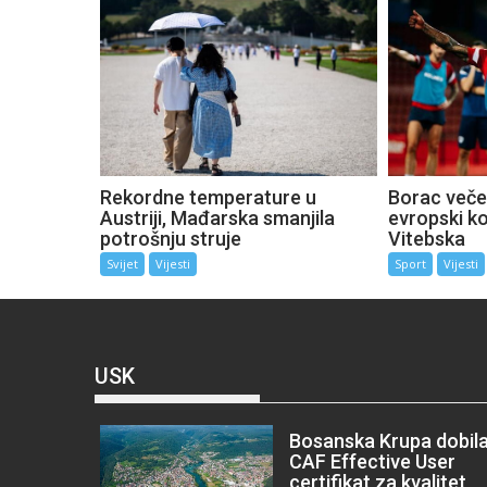
Rekordne temperature u
Borac večer
Austriji, Mađarska smanjila
evropski k
potrošnju struje
Vitebska
Svijet
Vijesti
Sport
Vijesti
USK
Bosanska Krupa dobil
CAF Effective User
certifikat za kvalitet