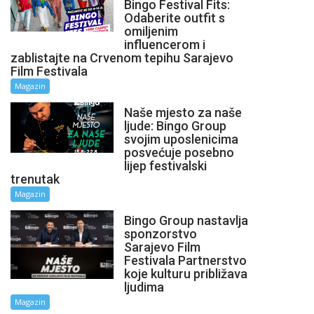
Bingo Festival Fits:
Odaberite outfit s
omiljenim
influencerom i
zablistajte na Crvenom tepihu Sarajevo
Film Festivala
Magazin
Naše mjesto za naše
ljude: Bingo Group
svojim uposlenicima
posvećuje posebno
lijep festivalski
trenutak
Magazin
Bingo Group nastavlja
sponzorstvo
Sarajevo Film
Festivala Partnerstvo
koje kulturu približava
ljudima
Magazin