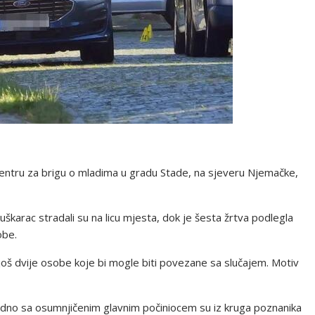
 centru za brigu o mladima u gradu Stade, na sjeveru Njemačke,
uškarac stradali su na licu mjesta, dok je šesta žrtva podlegla
obe.
i još dvije osobe koje bi mogle biti povezane sa slučajem. Motiv
jedno sa osumnjičenim glavnim počiniocem su iz kruga poznanika