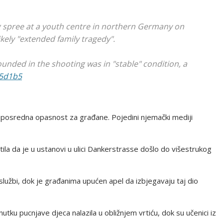
g spree at a youth centre in northern Germany on
ikely "extended family tragedy".
unded in the shooting was in "stable" condition, a
H5d1b5
neposredna opasnost za građane. Pojedini njemački mediji
ila da je u ustanovi u ulici Dankerstrasse došlo do višestrukog
h službi, dok je građanima upućen apel da izbjegavaju taj dio
nutku pucnjave djeca nalazila u obližnjem vrtiću, dok su učenici iz