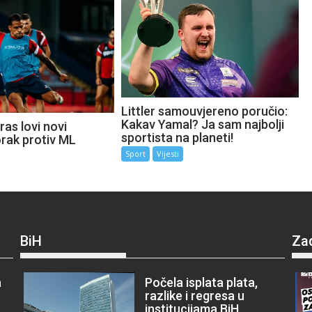
Littler samouvjereno poručio:
Kakav Yamal? Ja sam najbolji
as lovi novi
sportista na planeti!
orak protiv ML
Sport
Vijesti
BiH
Za
a
Počela isplata plata,
razlike i regresa u
institucijama BiH