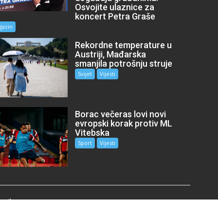
Osvojite ulaznice za
koncert Petra Graše
gazin
Rekordne temperature u
Austriji, Mađarska
smanjila potrošnju struje
Svijet
Vijesti
Borac večeras lovi novi
evropski korak protiv ML
Vitebska
Sport
Vijesti
mail.com