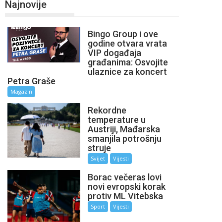
Najnovije
Bingo Group i ove
godine otvara vrata
VIP događaja
građanima: Osvojite
ulaznice za koncert
Petra Graše
Magazin
Rekordne
temperature u
Austriji, Mađarska
smanjila potrošnju
struje
Svijet
Vijesti
Borac večeras lovi
novi evropski korak
protiv ML Vitebska
Sport
Vijesti