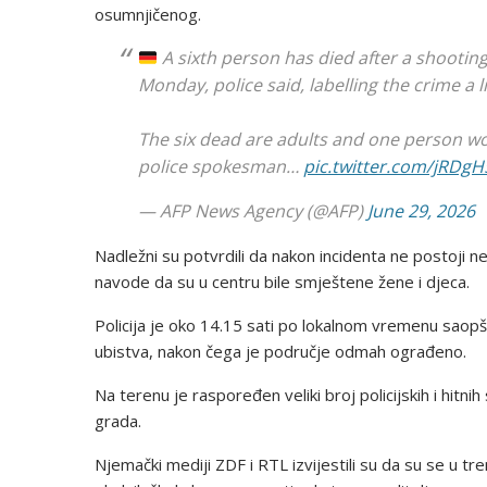
osumnjičenog.
A sixth person has died after a shootin
Monday, police said, labelling the crime a l
The six dead are adults and one person wo
police spokesman…
pic.twitter.com/jRDg
— AFP News Agency (@AFP)
June 29, 2026
Nadležni su potvrdili da nakon incidenta ne postoji 
navode da su u centru bile smještene žene i djeca.
Policija je oko 14.15 sati po lokalnom vremenu saopšt
ubistva, nakon čega je područje odmah ograđeno.
Na terenu je raspoređen veliki broj policijskih i hitni
grada.
Njemački mediji ZDF i RTL izvijestili su da su se u tre