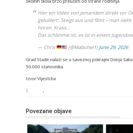
okolnih škola brzo preuzeti od strane roditelja.
Hier ein Video von jemandem direkt vor Ort
geballert‘. Steigt aus und filmt – man sieh
hören. Krass…
Das schlimme ist, es ist in einem Jugendz
— Chris
(@Mabuhei1)
June 29, 2026
Grad Stade nalazi se u saveznoj pokrajini Donja Sak
50.000 stanovnika.
Izvor:Vijesti.ba
,
Svijet
Vijesti
Povezane objave