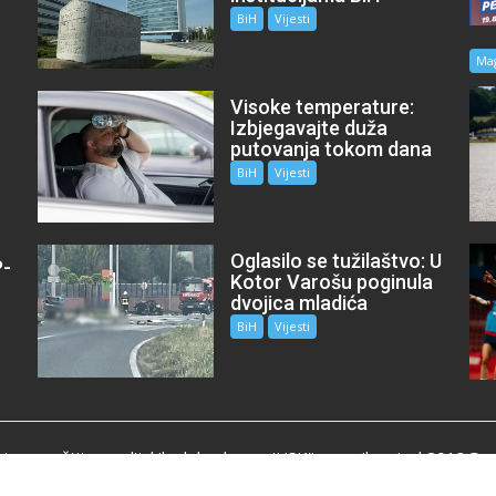
BiH
Vijesti
Ma
Visoke temperature:
Izbjegavajte duža
putovanja tokom dana
BiH
Vijesti
Oglasilo se tužilaštvo: U
P-
Kotor Varošu poginula
m
dvojica mladića
BiH
Vijesti
je za zaštitu medijskih sloboda „mojUSK“, e-mail:mojusk2018@g