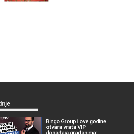
dnje
Bingo Group i ove godine
otvara vrata VIP
događaja građanima: