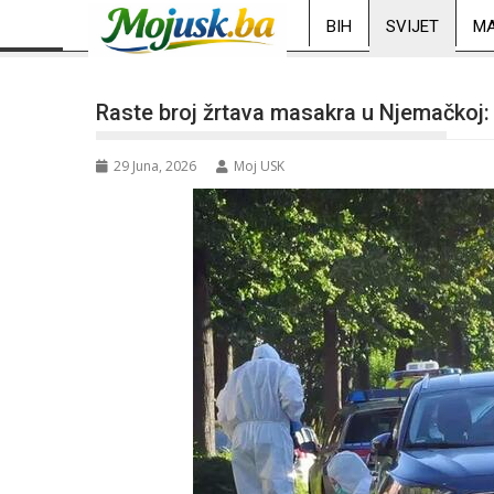
BIH
SVIJET
MA
Raste broj žrtava masakra u Njemačkoj:
29 Juna, 2026
Moj USK