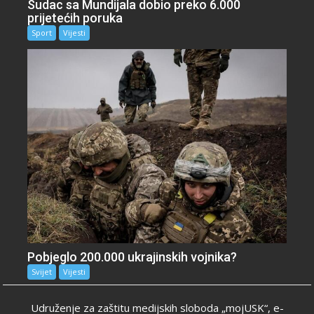
Sudac sa Mundijala dobio preko 6.000
prijetećih poruka
Sport
Vijesti
Pobjeglo 200.000 ukrajinskih vojnika?
Svijet
Vijesti
Udruženje za zaštitu medijskih sloboda „mojUSK“, e-