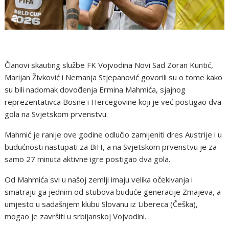
Članovi skauting službe FK Vojvodina Novi Sad Zoran Kuntić,
Marijan Živković i Nemanja Stjepanović govorili su o tome kako
su bili nadomak dovođenja Ermina Mahmića, sjajnog
reprezentativca Bosne i Hercegovine koji je već postigao dva
gola na Svjetskom prvenstvu.
Mahmić je ranije ove godine odlučio zamijeniti dres Austrije i u
budućnosti nastupati za BiH, a na Svjetskom prvenstvu je za
samo 27 minuta aktivne igre postigao dva gola.
Od Mahmića svi u našoj zemlji imaju velika očekivanja i
smatraju ga jednim od stubova buduće generacije Zmajeva, a
umjesto u sadašnjem klubu Slovanu iz Libereca (Češka),
mogao je završiti u srbijanskoj Vojvodini.