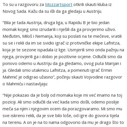
To su u razgovoru za
Mozzartsport
otkrili skauti kluba iz
Novog Sada. Kažu da su išli da ga gledaju u Austriju.
“Bila je tada Austrija, druga liga, u Rapidu B je bio jedan
momak kojeg smo izrudarili i riješili da ga provjerimo uživo.
Međutim, Miloš i Nemanja, koji su poslati na te mečeve, vratili
su se i rekli da im se svidio igrač iz protivničke ekipe Lafnitza,
koja je te sezone ispadala iz lige. Usmjerili smo onda pažnju na
njega, provjerili ga i dobio je pozitivne ocjene. Odlučili smo da
ponovo odemo u Austriju da ga gledamo, ovog puta Marijan i
ja. Gledali smo utakmicu Lafnitza, a pomenuti igrač Ermin
Mahmić je odigrao užasno”, počinju skauti Vojvodine razgovor
o Mahmiću i nastavljaju:
“Nije pokazao da je bolji od momaka koje mi već imamo na toj
poziciji. Ali smo odlučili da već kada smo došli, odemo poslije
meča sa njim i njegovim ocem da porazgovaramo. Mi smo mu
sve iskreno rekli, da je sve bilo loše, od igre do govora tijela
na terenu. A on je na to nama odgovorio da mu je drago što to