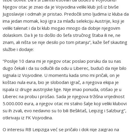
Njegov otac je znao da je Vojvodina veliki klub još iz bivše
Jugoslavije i odmah je pristao. Predočili smo ljudima iz kluba da
ima jedan momak, koji igra za mlađu selekciju Austrije, koji je
veliki talenat i da bi klub mogao mnogo da dobije njegovim
dolaskom. Da li je to došlo do šefa stručnog štaba ili ne, ne
znam, ali ništa se nije desilo po tom pitanju”, kaže šef skauting
službe i dodaje:
“Poslije 10 dana mi je njegov otac poslao poruku da su nas
dugo čekali i da su odlučili da odu u Liberec, budući da nije bilo
signala iz Vojvodine. U momentu kada smo mi pričali, on je
koštao nula eura, bio je slobodan igrač, a njegova ekipa je
ispala iz druge austrijske lige. Nije imao ponuda, otišao je u
Liberec na probu i prošao. Sada je njegova tržišna vrijednost
5.000.000 eura, a njegov otac mi stalno šalje koji veliki klubovi
su ih zvali, evo nedavno su to bili Bešiktaš, Leipzig i Salzburg”,
otkrivaju iz FK Vojvodina.
O interesu RB Leipziga već se pričalo i dok nije zaigrao na