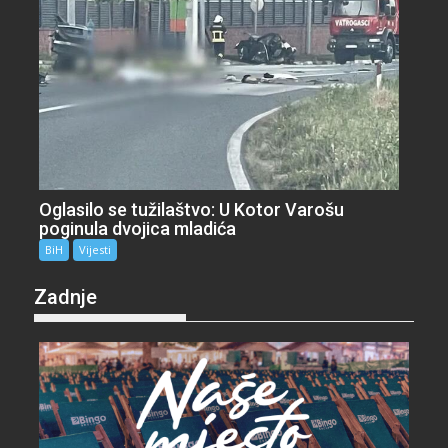
Oglasilo se tužilaštvo: U Kotor Varošu
poginula dvojica mladića
BiH
Vijesti
Zadnje