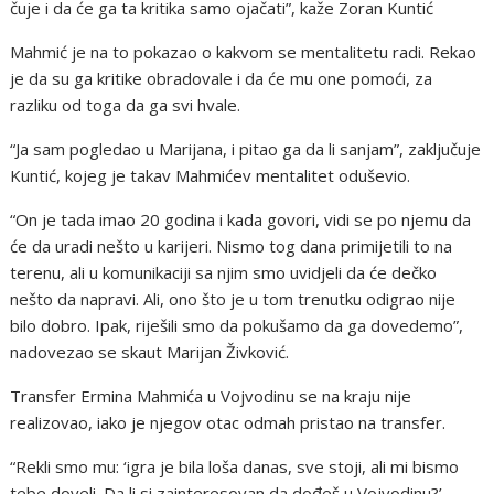
čuje i da će ga ta kritika samo ojačati”, kaže Zoran Kuntić
Mahmić je na to pokazao o kakvom se mentalitetu radi. Rekao
je da su ga kritike obradovale i da će mu one pomoći, za
razliku od toga da ga svi hvale.
“Ja sam pogledao u Marijana, i pitao ga da li sanjam”, zaključuje
Kuntić, kojeg je takav Mahmićev mentalitet oduševio.
“On je tada imao 20 godina i kada govori, vidi se po njemu da
će da uradi nešto u karijeri. Nismo tog dana primijetili to na
terenu, ali u komunikaciji sa njim smo uvidjeli da će dečko
nešto da napravi. Ali, ono što je u tom trenutku odigrao nije
bilo dobro. Ipak, riješili smo da pokušamo da ga dovedemo”,
nadovezao se skaut Marijan Živković.
Transfer Ermina Mahmića u Vojvodinu se na kraju nije
realizovao, iako je njegov otac odmah pristao na transfer.
“Rekli smo mu: ‘igra je bila loša danas, sve stoji, ali mi bismo
tebe doveli. Da li si zainteresovan da dođeš u Vojvodinu?’