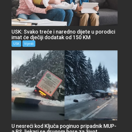
USK: Svako treće i naredno dijete u porodici
imat će dječiji dodatak od 150 KM
USK
Vijesti
U nesreći kod Ključa poginuo pripadnik MUP-
a RS, ljekari se drugom bore za život