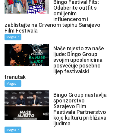
Bingo Festival Fits:
Odaberite outfit s
omiljenim
influencerom i
zablistajte na Crvenom tepihu Sarajevo
Film Festivala
Magazin
Naše mjesto za naše
ljude: Bingo Group
svojim uposlenicima
posvećuje posebno
lijep festivalski
trenutak
Magazin
Bingo Group nastavlja
sponzorstvo
Sarajevo Film
Festivala Partnerstvo
koje kulturu približava
ljudima
Magazin