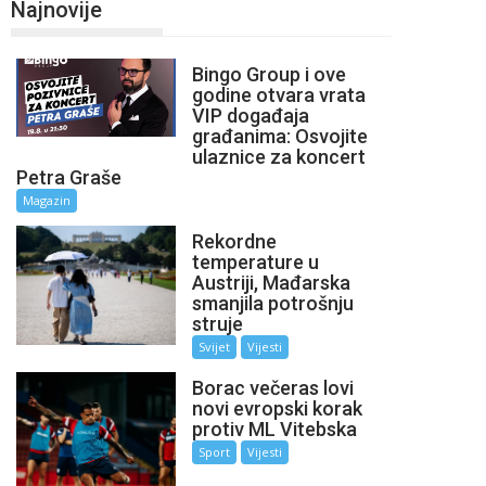
Najnovije
Bingo Group i ove
godine otvara vrata
VIP događaja
građanima: Osvojite
ulaznice za koncert
Petra Graše
Magazin
Rekordne
temperature u
Austriji, Mađarska
smanjila potrošnju
struje
Svijet
Vijesti
Borac večeras lovi
novi evropski korak
protiv ML Vitebska
Sport
Vijesti