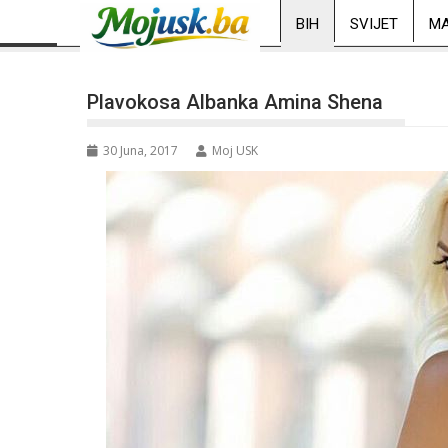
BIH
SVIJET
MA
Plavokosa Albanka Amina Shena
30 Juna, 2017
Moj USK