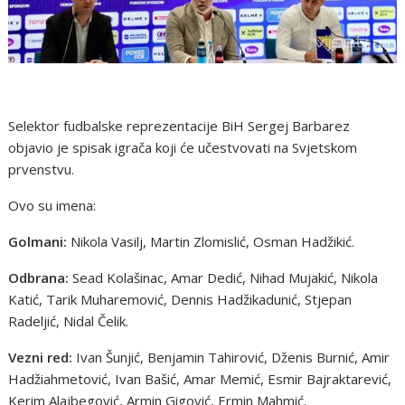
Selektor fudbalske reprezentacije BiH Sergej Barbarez
objavio je spisak igrača koji će učestvovati na Svjetskom
prvenstvu.
Ovo su imena:
Golmani:
Nikola Vasilj, Martin Zlomislić, Osman Hadžikić.
Odbrana:
Sead Kolašinac, Amar Dedić, Nihad Mujakić, Nikola
Katić, Tarik Muharemović, Dennis Hadžikadunić, Stjepan
Radeljić, Nidal Čelik.
Vezni red:
Ivan Šunjić, Benjamin Tahirović, Dženis Burnić, Amir
Hadžiahmetović, Ivan Bašić, Amar Memić, Esmir Bajraktarević,
Kerim Alajbegović, Armin Gigović, Ermin Mahmić.