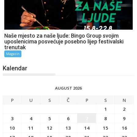
Naše mjesto za naše ljude: Bingo Group svojim
uposlenicima posvećuje posebno lijep festivalski
trenutak
Magazin
Kalendar
AUGUST 2026
P
U
S
Č
P
S
N
1
2
3
4
5
6
7
8
9
10
11
12
13
14
15
16