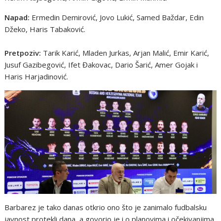
Napad:
Ermedin Demirović, Jovo Lukić, Samed Baždar, Edin
Džeko, Haris Tabaković.
Pretpoziv:
Tarik Karić, Mladen Jurkas, Arjan Malić, Emir Karić,
Jusuf Gazibegović, Ifet Đakovac, Dario Šarić, Amer Gojak i
Haris Harjadinović.
Barbarez je tako danas otkrio ono što je zanimalo fudbalsku
javnost protekli dana, a govorio je i o planovima i očekivanjima