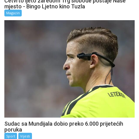
Četvrto ljeto zaredom Trg slobode postaje Naše
mjesto - Bingo Ljetno kino Tuzla
Magazin
Sudac sa Mundijala dobio preko 6.000 prijetećih
poruka
Sport
Vijesti