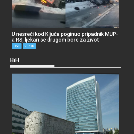
U nesreći kod Ključa poginuo pripadnik MUP-
a RS, ljekari se drugom bore za život
USK
Vijesti
BiH