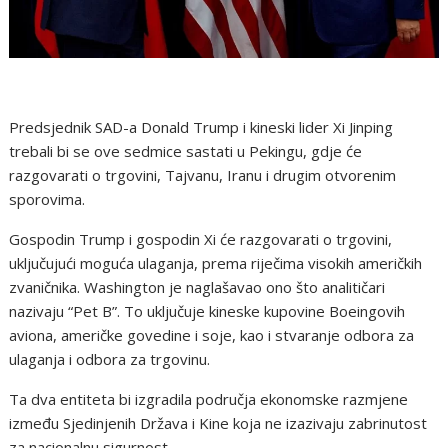
Predsjednik SAD-a Donald Trump i kineski lider Xi Jinping
trebali bi se ove sedmice sastati u Pekingu, gdje će
razgovarati o trgovini, Tajvanu, Iranu i drugim otvorenim
sporovima.
Gospodin Trump i gospodin Xi će razgovarati o trgovini,
uključujući moguća ulaganja, prema riječima visokih američkih
zvaničnika. Washington je naglašavao ono što analitičari
nazivaju “Pet B”. To uključuje kineske kupovine Boeingovih
aviona, američke govedine i soje, kao i stvaranje odbora za
ulaganja i odbora za trgovinu.
Ta dva entiteta bi izgradila područja ekonomske razmjene
između Sjedinjenih Država i Kine koja ne izazivaju zabrinutost
za nacionalnu sigurnost.