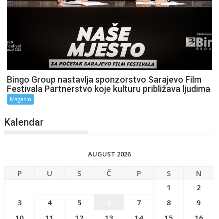
Bingo Group nastavlja sponzorstvo Sarajevo Film
Festivala Partnerstvo koje kulturu približava ljudima
Magazin
Kalendar
AUGUST 2026
P
U
S
Č
P
S
N
1
2
3
4
5
6
7
8
9
10
11
12
13
14
15
16