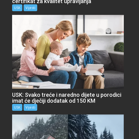
certifikat za kvalitet upravljanja
USK
Vijesti
USK: Svako treće i naredno dijete u porodici
imat će dječiji dodatak od 150 KM
USK
Vijesti