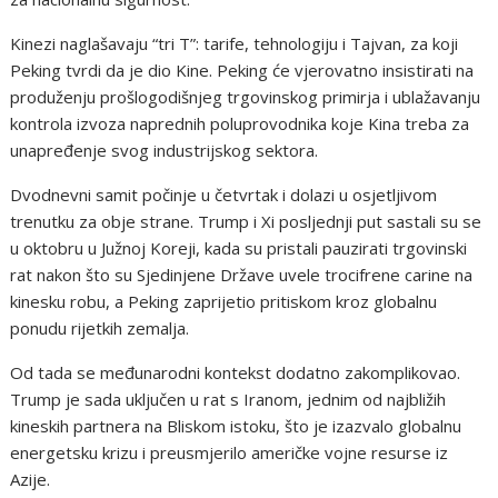
Kinezi naglašavaju “tri T”: tarife, tehnologiju i Tajvan, za koji
Peking tvrdi da je dio Kine. Peking će vjerovatno insistirati na
produženju prošlogodišnjeg trgovinskog primirja i ublažavanju
kontrola izvoza naprednih poluprovodnika koje Kina treba za
unapređenje svog industrijskog sektora.
Dvodnevni samit počinje u četvrtak i dolazi u osjetljivom
trenutku za obje strane. Trump i Xi posljednji put sastali su se
u oktobru u Južnoj Koreji, kada su pristali pauzirati trgovinski
rat nakon što su Sjedinjene Države uvele trocifrene carine na
kinesku robu, a Peking zaprijetio pritiskom kroz globalnu
ponudu rijetkih zemalja.
Od tada se međunarodni kontekst dodatno zakomplikovao.
Trump je sada uključen u rat s Iranom, jednim od najbližih
kineskih partnera na Bliskom istoku, što je izazvalo globalnu
energetsku krizu i preusmjerilo američke vojne resurse iz
Azije.