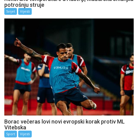
potrošnju struje
Svijet
Vijesti
Borac večeras lovi novi evropski korak protiv ML
Vitebska
Sport
Vijesti