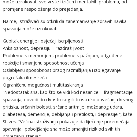
može uzrokovati sve vrste fizičkih i mentalnih problema, od
promjene raspoloženja do prejedanja.
Naime, istraživači su otkrili da zanemarivanje zdravih navika
spavanja može uzrokovati:
Gubitak energije i osjećaji iscrpljenosti
Anksioznost, depresiju ili razdražljivost
Probleme s memorijom, probleme s pažnjom, odgođene
reakcije i smanjenu sposobnost učenja
Oslabljenu sposobnost brzog razmišljanja i izbjegavanje
pogrešaka ili nesreća
Ograničenu mogućnost multitaskiranja
“Nedostatak sna, kao što se vidi kod nesanice ili fragmentacije
spavanja, dovodi do dvostrukog ili trostruko povećanja krvnog
pritiska, srčanih bolesti, srčane aritmije, moždanog udara,
dijabetesa, demencije, debljanja i pretilosti, i depresije “, kaže
Shives. “Većina istraživanja pokazuje da liječenje poremećaja
spavanja i poboljšanje sna može smanjiti rizik od svih tih
povezanih stanja.”