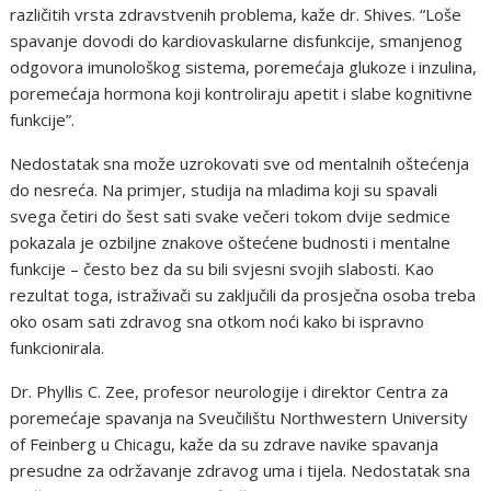
različitih vrsta zdravstvenih problema, kaže dr. Shives. “Loše
spavanje dovodi do kardiovaskularne disfunkcije, smanjenog
odgovora imunološkog sistema, poremećaja glukoze i inzulina,
poremećaja hormona koji kontroliraju apetit i slabe kognitivne
funkcije”.
Nedostatak sna može uzrokovati sve od mentalnih oštećenja
do nesreća. Na primjer, studija na mladima koji su spavali
svega četiri do šest sati svake večeri tokom dvije sedmice
pokazala je ozbiljne znakove oštećene budnosti i mentalne
funkcije – često bez da su bili svjesni svojih slabosti. Kao
rezultat toga, istraživači su zaključili da prosječna osoba treba
oko osam sati zdravog sna otkom noći kako bi ispravno
funkcionirala.
Dr. Phyllis C. Zee, profesor neurologije i direktor Centra za
poremećaje spavanja na Sveučilištu Northwestern University
of Feinberg u Chicagu, kaže da su zdrave navike spavanja
presudne za održavanje zdravog uma i tijela. Nedostatak sna