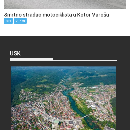
Smrtno stradao motociklista u Kotor Varošu
BiH
Vijesti
USK