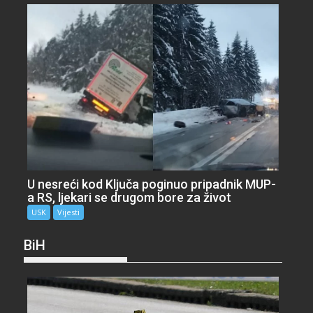
U nesreći kod Ključa poginuo pripadnik MUP-
a RS, ljekari se drugom bore za život
USK
Vijesti
BiH