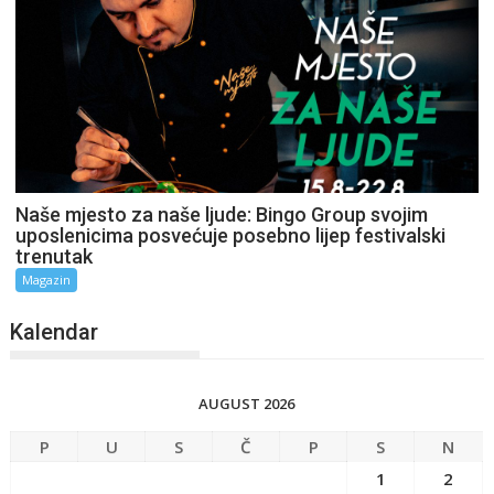
Naše mjesto za naše ljude: Bingo Group svojim
uposlenicima posvećuje posebno lijep festivalski
trenutak
Magazin
Kalendar
AUGUST 2026
P
U
S
Č
P
S
N
1
2