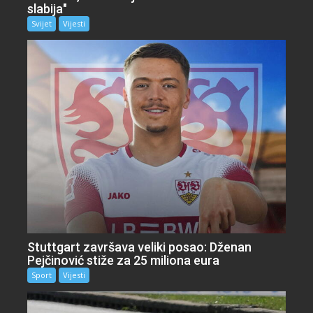
slabija"
Svijet
Vijesti
Stuttgart završava veliki posao: Dženan
Pejčinović stiže za 25 miliona eura
Sport
Vijesti