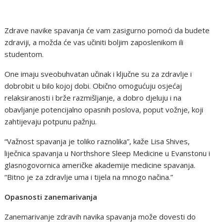
Zdrave navike spavanja će vam zasigurno pomoći da budete
zdraviji, a možda će vas učiniti boljim zaposlenikom ili
studentom.
One imaju sveobuhvatan učinak i ključne su za zdravlje i
dobrobit u bilo kojoj dobi. Obično omogućuju osjećaj
relaksiranosti i brže razmišljanje, a dobro djeluju i na
obavljanje potencijalno opasnih poslova, poput vožnje, koji
zahtijevaju potpunu pažnju.
“Važnost spavanja je toliko raznolika”, kaže Lisa Shives,
liječnica spavanja u Northshore Sleep Medicine u Evanstonu i
glasnogovornica američke akademije medicine spavanja.
“Bitno je za zdravlje uma i tijela na mnogo načina.”
Opasnosti zanemarivanja
Zanemarivanje zdravih navika spavanja može dovesti do