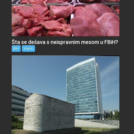
Šta se dešava s neispravnim mesom u FBiH?
BiH
Vijesti