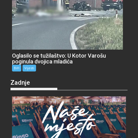
Oglasilo se tužilaštvo: U Kotor Varošu
poginula dvojica mladića
BiH
Vijesti
Zadnje