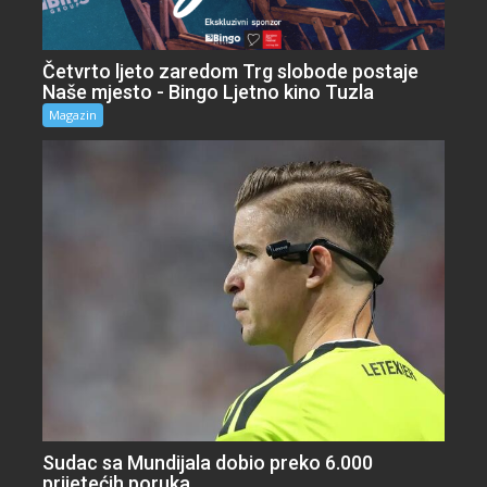
Četvrto ljeto zaredom Trg slobode postaje
Naše mjesto - Bingo Ljetno kino Tuzla
Magazin
Sudac sa Mundijala dobio preko 6.000
prijetećih poruka