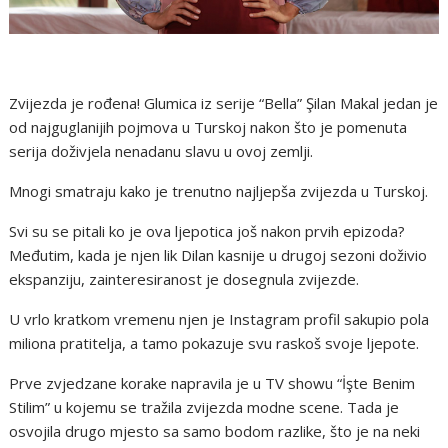
Zvijezda je rođena! Glumica iz serije “Bella” Şilan Makal jedan je
od najguglanijih pojmova u Turskoj nakon što je pomenuta
serija doživjela nenadanu slavu u ovoj zemlji.
Mnogi smatraju kako je trenutno najljepša zvijezda u Turskoj.
Svi su se pitali ko je ova ljepotica još nakon prvih epizoda?
Međutim, kada je njen lik Dilan kasnije u drugoj sezoni doživio
ekspanziju, zainteresiranost je dosegnula zvijezde.
U vrlo kratkom vremenu njen je Instagram profil sakupio pola
miliona pratitelja, a tamo pokazuje svu raskoš svoje ljepote.
Prve zvjedzane korake napravila je u TV showu “İşte Benim
Stilim” u kojemu se tražila zvijezda modne scene. Tada je
osvojila drugo mjesto sa samo bodom razlike, što je na neki