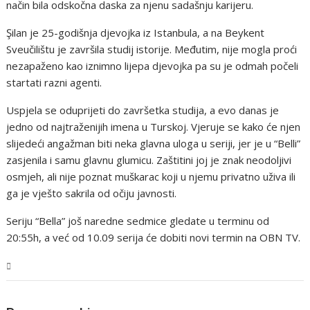
način bila odskočna daska za njenu sadašnju karijeru.
Şilan je 25-godišnja djevojka iz Istanbula, a na Beykent
Sveučilištu je završila studij istorije. Međutim, nije mogla proći
nezapaženo kao iznimno lijepa djevojka pa su je odmah počeli
startati razni agenti.
Uspjela se oduprijeti do završetka studija, a evo danas je
jedno od najtraženijih imena u Turskoj. Vjeruje se kako će njen
slijedeći angažman biti neka glavna uloga u seriji, jer je u “Belli”
zasjenila i samu glavnu glumicu. Zaštitini joj je znak neodoljivi
osmjeh, ali nije poznat muškarac koji u njemu privatno uživa ili
ga je vješto sakrila od očiju javnosti.
Seriju “Bella” još naredne sedmice gledate u terminu od
20:55h, a već od 10.09 serija će dobiti novi termin na OBN TV.
Magazin