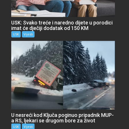
USK: Svako treće i naredno dijete u porodici
imat će dječiji dodatak od 150 KM
USK
Vijesti
U nesreći kod Ključa poginuo pripadnik MUP-
a RS, ljekari se drugom bore za život
USK
Vijesti