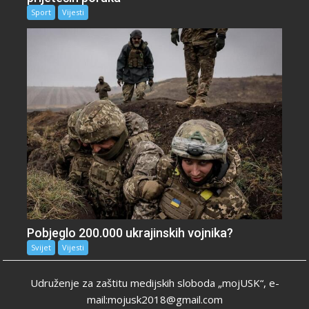
Sport
Vijesti
Pobjeglo 200.000 ukrajinskih vojnika?
Svijet
Vijesti
Udruženje za zaštitu medijskih sloboda „mojUSK“, e-
mail:mojusk2018@gmail.com