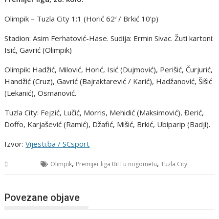
Olimpik – Tuzla City 1:1 (Horić 62′ / Brkić 10’p)
Stadion: Asim Ferhatović-Hase. Sudija: Ermin Sivac. Žuti kartoni:
Isić, Gavrić (Olimpik)
Olimpik: Hadžić, Milović, Horić, Isić (Dujmović), Perišić, Čurjurić,
Handžić (Cruz), Gavrić (Bajraktarević / Karić), Hadžanović, Šišić
(Lekanić), Osmanović.
Tuzla City: Fejzić, Lučić, Morris, Mehidić (Maksimović), Đerić,
Doffo, Karjašević (Ramić), Džafić, Mišić, Brkić, Ubiparip (Badji).
Izvor:
Vijesti.ba / SCsport
,
,
Sport
Olimpik
Premijer liga BiH u nogometu
Tuzla City
Povezane objave