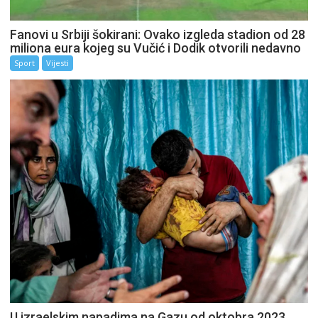
Fanovi u Srbiji šokirani: Ovako izgleda stadion od 28
miliona eura kojeg su Vučić i Dodik otvorili nedavno
Sport
Vijesti
U izraelskim napadima na Gazu od oktobra 2023.