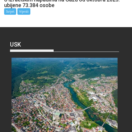
ubijene 73.384 osobe
Svijet
Vijesti
USK