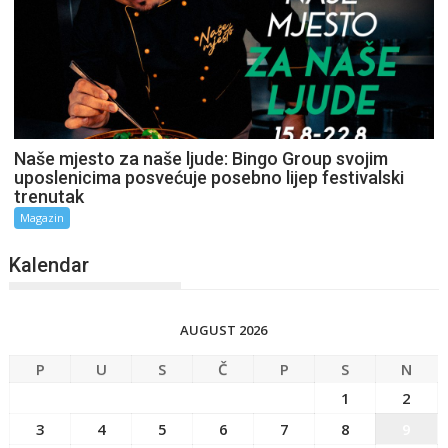
Naše mjesto za naše ljude: Bingo Group svojim
uposlenicima posvećuje posebno lijep festivalski
trenutak
Magazin
Kalendar
AUGUST 2026
P
U
S
Č
P
S
N
1
2
3
4
5
6
7
8
9