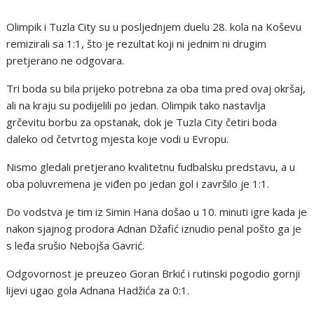
Olimpik i Tuzla City su u posljednjem duelu 28. kola na Koševu
remizirali sa 1:1, što je rezultat koji ni jednim ni drugim
pretjerano ne odgovara.
Tri boda su bila prijeko potrebna za oba tima pred ovaj okršaj,
ali na kraju su podijelili po jedan. Olimpik tako nastavlja
grčevitu borbu za opstanak, dok je Tuzla City četiri boda
daleko od četvrtog mjesta koje vodi u Evropu.
Nismo gledali pretjerano kvalitetnu fudbalsku predstavu, a u
oba poluvremena je viđen po jedan gol i završilo je 1:1.
Do vodstva je tim iz Simin Hana došao u 10. minuti igre kada je
nakon sjajnog prodora Adnan Džafić iznudio penal pošto ga je
s leđa srušio Nebojša Gavrić.
Odgovornost je preuzeo Goran Brkić i rutinski pogodio gornji
lijevi ugao gola Adnana Hadžića za 0:1.