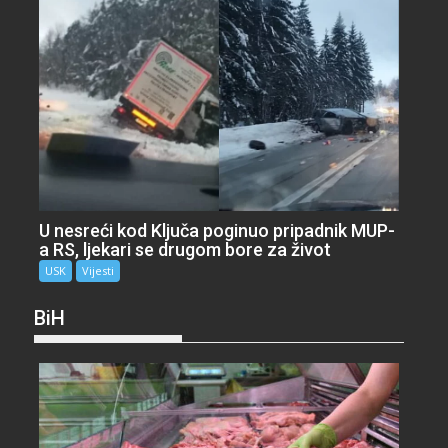
U nesreći kod Ključa poginuo pripadnik MUP-
a RS, ljekari se drugom bore za život
USK
Vijesti
BiH