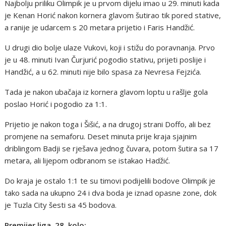
Najbolju priliku Olimpik je u prvom dijelu imao u 29. minuti kada
je Kenan Horić nakon kornera glavom šutirao tik pored stative,
a ranije je udarcem s 20 metara prijetio i Faris Handžić.
U drugi dio bolje ulaze Vukovi, koji i stižu do poravnanja. Prvo
je u 48. minuti Ivan Čurjurić pogodio stativu, prijeti poslije i
Handžić, a u 62. minuti nije bilo spasa za Nevresa Fejzića.
Tada je nakon ubačaja iz kornera glavom loptu u rašlje gola
poslao Horić i pogodio za 1:1.
Prijetio je nakon toga i Šišić, a na drugoj strani Doffo, ali bez
promjene na semaforu. Deset minuta prije kraja sjajnim
driblingom Badji se rješava jednog čuvara, potom šutira sa 17
metara, ali lijepom odbranom se istakao Hadžić.
Do kraja je ostalo 1:1 te su timovi podijelili bodove Olimpik je
tako sada na ukupno 24 i dva boda je iznad opasne zone, dok
je Tuzla City šesti sa 45 bodova.
Premijer liga, 28. kolo: