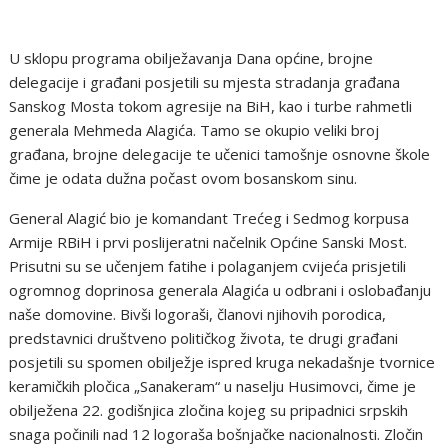
U sklopu programa obilježavanja Dana općine, brojne
delegacije i građani posjetili su mjesta stradanja građana
Sanskog Mosta tokom agresije na BiH, kao i turbe rahmetli
generala Mehmeda Alagića. Tamo se okupio veliki broj
građana, brojne delegacije te učenici tamošnje osnovne škole
čime je odata dužna počast ovom bosanskom sinu.
General Alagić bio je komandant Trećeg i Sedmog korpusa
Armije RBiH i prvi poslijeratni načelnik Općine Sanski Most.
Prisutni su se učenjem fatihe i polaganjem cvijeća prisjetili
ogromnog doprinosa generala Alagića u odbrani i oslobađanju
naše domovine. Bivši logoraši, članovi njihovih porodica,
predstavnici društveno političkog života, te drugi građani
posjetili su spomen obilježje ispred kruga nekadašnje tvornice
keramičkih pločica „Sanakeram“ u naselju Husimovci, čime je
obilježena 22. godišnjica zločina kojeg su pripadnici srpskih
snaga počinili nad 12 logoraša bošnjačke nacionalnosti. Zločin