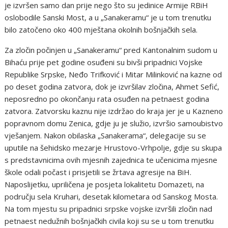
je izvršen samo dan prije nego što su jedinice Armije RBiH
oslobodile Sanski Most, a u „Sanakeramu“ je u tom trenutku
bilo zatočeno oko 400 mještana okolnih bošnjačkih sela.
Za zločin počinjen u „Sanakeramu“ pred Kantonalnim sudom u
Bihaću prije pet godine osuđeni su bivši pripadnici Vojske
Republike Srpske, Neđo Trifković i Mitar Milinković na kazne od
po deset godina zatvora, dok je izvršilav zločina, Ahmet Sefić,
neposredno po okončanju rata osuđen na petnaest godina
zatvora. Zatvorsku kaznu nije izdržao do kraja jer je u Kazneno
popravnom domu Zenica, gdje ju je služio, izvršio samoubistvo
vješanjem. Nakon obilaska „Sanakerama“, delegacije su se
uputile na šehidsko mezarje Hrustovo-Vrhpolje, gdje su skupa
s predstavnicima ovih mjesnih zajednica te učenicima mjesne
škole odali počast i prisjetili se žrtava agresije na BiH.
Naposlijetku, upriličena je posjeta lokalitetu Domazeti, na
području sela Kruhari, desetak kilometara od Sanskog Mosta.
Na tom mjestu su pripadnici srpske vojske izvršili zločin nad
petnaest nedužnih bošnjačkih civila koji su se u tom trenutku