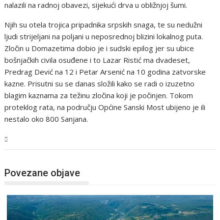
nalazili na radnoj obavezi, sijekući drva u obližnjoj šumi.
Njih su otela trojica pripadnika srpskih snaga, te su nedužni
ljudi strijeljani na poljani u neposrednoj blizini lokalnog puta.
Zločin u Domazetima dobio je i sudski epilog jer su ubice
bošnjačkih civila osuđene i to Lazar Ristić ma dvadeset,
Predrag Dević na 12 i Petar Arsenić na 10 godina zatvorske
kazne. Prisutni su se danas složili kako se radi o izuzetno
blagim kaznama za težinu zločina koji je počinjen. Tokom
proteklog rata, na području Općine Sanski Most ubijeno je ili
nestalo oko 800 Sanjana.
USK
Povezane objave