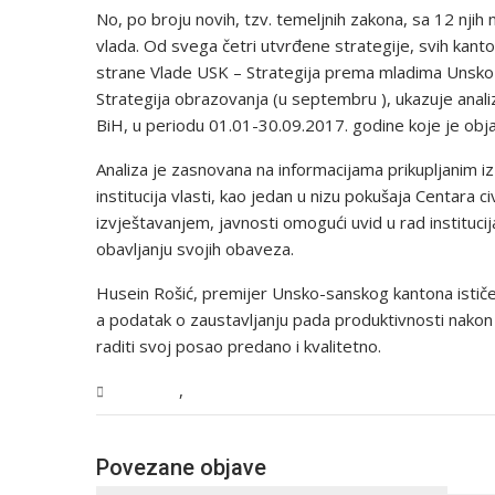
No, po broju novih, tzv. temeljnih zakona, sa 12 nji
vlada. Od svega četri utvrđene strategije, svih kanto
strane Vlade USK – Strategija prema mladima Unsko-
Strategija obrazovanja (u septembru ), ukazuje anal
BiH, u periodu 01.01-30.09.2017. godine koje je objavio 
Analiza je zasnovana na informacijama prikupljanim
institucija vlasti, kao jedan u nizu pokušaja Centara ci
izvještavanjem, javnosti omogući uvid u rad institucija
obavljanju svojih obaveza.
Husein Rošić, premijer Unsko-sanskog kantona ističe 
a podatak o zaustavljanju pada produktivnosti nako
raditi svoj posao predano i kvalitetno.
,
Magazin
USK
Povezane objave