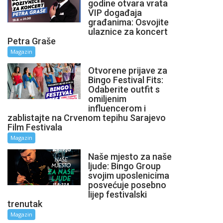
godine otvara vrata
VIP događaja
građanima: Osvojite
ulaznice za koncert
Petra Graše
Magazin
Otvorene prijave za
Bingo Festival Fits:
Odaberite outfit s
omiljenim
influencerom i
zablistajte na Crvenom tepihu Sarajevo
Film Festivala
Magazin
Naše mjesto za naše
ljude: Bingo Group
svojim uposlenicima
posvećuje posebno
lijep festivalski
trenutak
Magazin