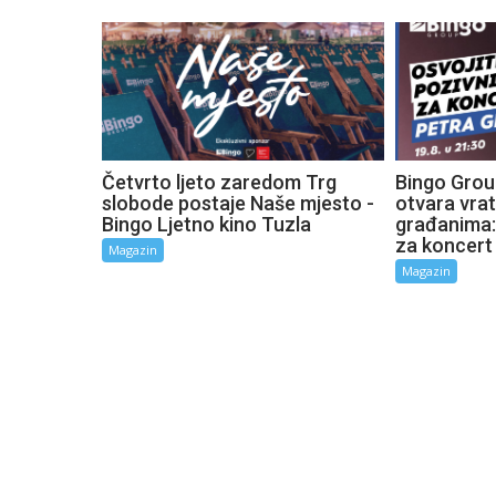
Četvrto ljeto zaredom Trg
Bingo Grou
slobode postaje Naše mjesto -
otvara vra
Bingo Ljetno kino Tuzla
građanima:
za koncert
Magazin
Magazin