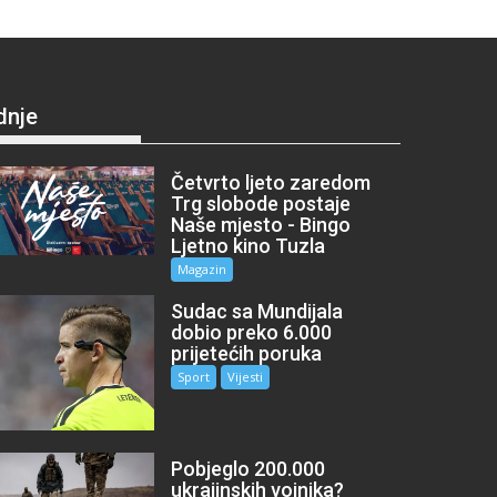
dnje
Četvrto ljeto zaredom
Trg slobode postaje
Naše mjesto - Bingo
Ljetno kino Tuzla
Magazin
Sudac sa Mundijala
dobio preko 6.000
prijetećih poruka
Sport
Vijesti
Pobjeglo 200.000
ukrajinskih vojnika?