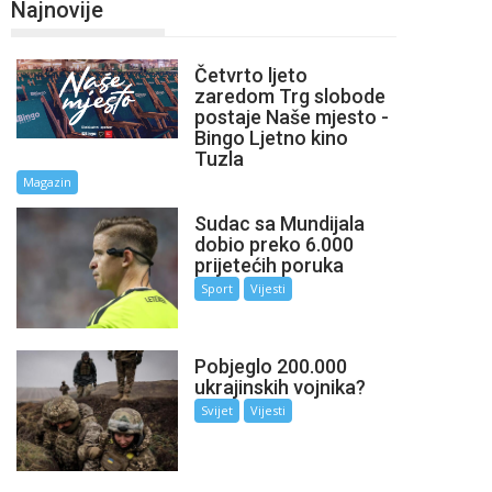
Najnovije
Četvrto ljeto
zaredom Trg slobode
postaje Naše mjesto -
Bingo Ljetno kino
Tuzla
Magazin
Sudac sa Mundijala
dobio preko 6.000
prijetećih poruka
Sport
Vijesti
Pobjeglo 200.000
ukrajinskih vojnika?
Svijet
Vijesti