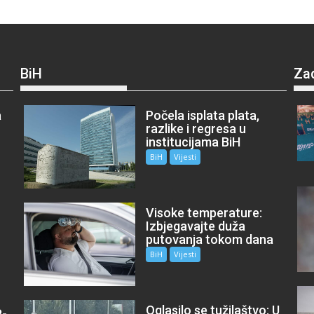
BiH
Za
a
Počela isplata plata,
razlike i regresa u
institucijama BiH
BiH
Vijesti
Visoke temperature:
Izbjegavajte duža
putovanja tokom dana
BiH
Vijesti
Oglasilo se tužilaštvo: U
P-