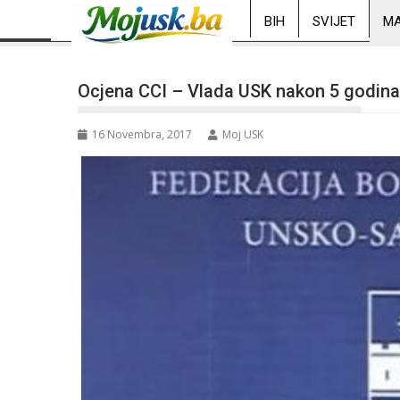
BIH
SVIJET
MA
Ocjena CCI – Vlada USK nakon 5 godina 
16 Novembra, 2017
Moj USK