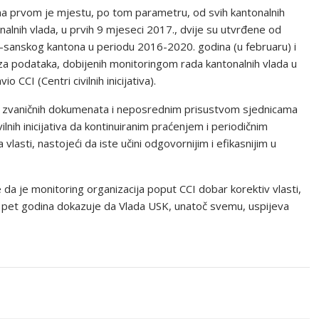
h na prvom je mjestu, po tom parametru, od svih kantonalnih
nalnih vlada, u prvih 9 mjeseci 2017., dvije su utvrđene od
sanskog kantona u periodu 2016-2020. godina (u februaru) i
iza podataka, dobijenih monitoringom rada kantonalnih vlada u
CCI (Centri civilnih inicijativa).
 iz zvaničnih dokumenata i neposrednim prisustvom sjednicama
vilnih inicijativa da kontinuiranim praćenjem i periodičnim
 vlasti, nastojeći da iste učini odgovornijim i efikasnijim u
da je monitoring organizacija poput CCI dobar korektiv vlasti,
n pet godina dokazuje da Vlada USK, unatoč svemu, uspijeva