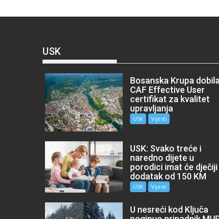
USK
Bosanska Krupa dobil
CAF Effective User
certifikat za kvalitet
upravljanja
USK
Vijesti
USK: Svako treće i
naredno dijete u
porodici imat će dječiji
dodatak od 150 KM
USK
Vijesti
U nesreći kod Ključa
poginuo pripadnik MU