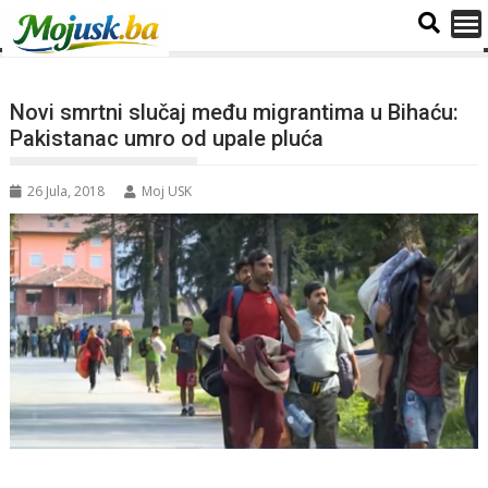
Novi smrtni slučaj među migrantima u Bihaću:
Pakistanac umro od upale pluća
26 Jula, 2018
Moj USK