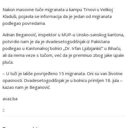
Nakon masovne tuče migranata u kampu Trnovi u Velikoj
Kladuši, pojavila se informacija da je jedan od migranata
podlegao povredama.
Adnan Beganović, inspektor u MUP-u Unsko-sanskog kantona,
potvrdio nam je da je dvadesetogodišnjak iz Pakistana
podlegao u Kantonalnoj bolnici „Dr. Irfan Ljubijankić“ u Bihaću,
ali da nema veze s tučom, već da je preminuo zbog jake upale
pluća.
– U tuči je lakše povrijeđeno 15 migranata. Oni su van životne
opasnosti. Dvadesetogodišnjak je u bolnicu primljen 18. jula –
kazao nam je Beganović.
avaz.ba
USK