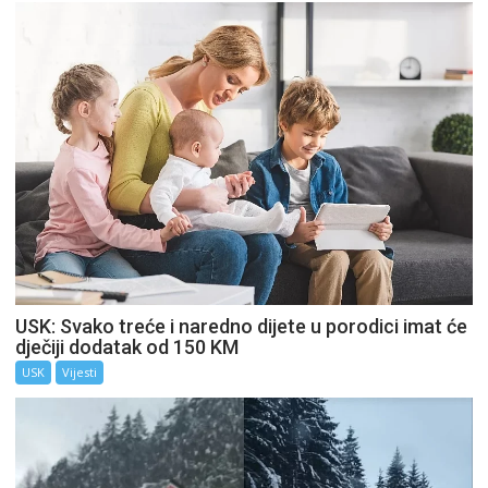
USK: Svako treće i naredno dijete u porodici imat će
dječiji dodatak od 150 KM
USK
Vijesti