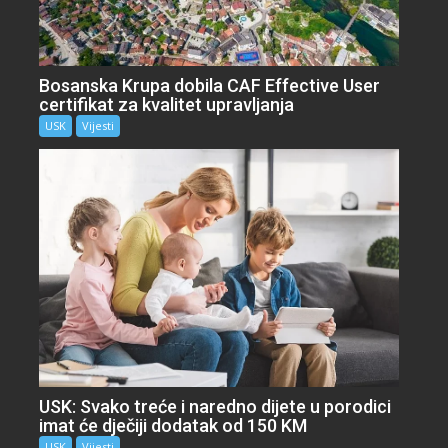
Bosanska Krupa dobila CAF Effective User
certifikat za kvalitet upravljanja
USK
Vijesti
USK: Svako treće i naredno dijete u porodici
imat će dječiji dodatak od 150 KM
USK
Vijesti