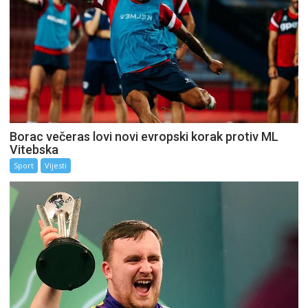
Borac večeras lovi novi evropski korak protiv ML
Vitebska
Sport
Vijesti