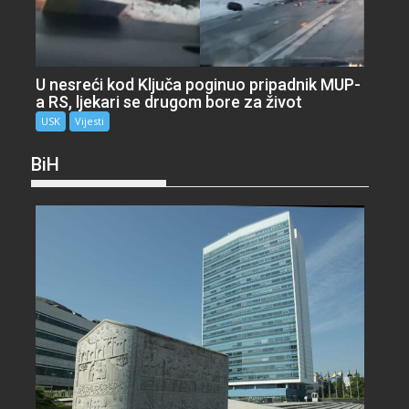
U nesreći kod Ključa poginuo pripadnik MUP-
a RS, ljekari se drugom bore za život
USK
Vijesti
BiH