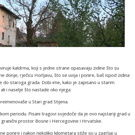
viruje kaldrma, koji s jedne strane opasavaju zidine što su
e donje, rječicu Horljavu, što se uvija i ponire, baš ispod zidina
e se do staroga grada. Dobi ime, kako je zapisano u starim
 ali i naselje što nastade oko njega.
 preimenovaše u Stari grad Stijena.
kom periodu. Pisani tragovi svjedoče da je ovo najstariji grad u
uz granični prostor Bosne i Hercegovine i Hrvatske.
ne ponire i nakon nekoliko kilometara stiže joj u zagrljaj u