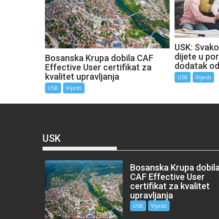
USK: Svako
dijete u por
Bosanska Krupa dobila CAF
dodatak o
Effective User certifikat za
kvalitet upravljanja
USK
Vijesti
USK
Vijesti
USK
Bosanska Krupa dobil
CAF Effective User
certifikat za kvalitet
upravljanja
USK
Vijesti