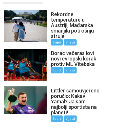
Rekordne
temperature u
Austriji, Mađarska
smanjila potrošnju
struje
Svijet
Vijesti
Borac večeras lovi
novi evropski korak
protiv ML Vitebska
Sport
Vijesti
Littler samouvjereno
poručio: Kakav
Yamal? Ja sam
najbolji sportista na
planeti!
Sport
Vijesti