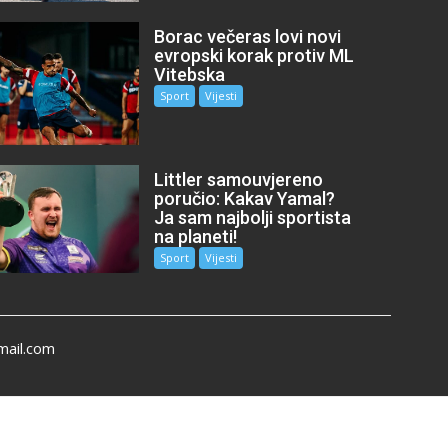
Borac večeras lovi novi
evropski korak protiv ML
Vitebska
Sport
Vijesti
Littler samouvjereno
poručio: Kakav Yamal?
Ja sam najbolji sportista
na planeti!
Sport
Vijesti
mail.com