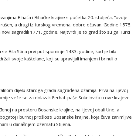
vanjima Bihaća i Bihaćke krajine s početka 20. stoljeća, “ovdje
porušen, a drugi iz turskog vremena, dobro očuvan. Godine 1575.
 a novi sagradili 1771. godine. Najtvrđi je to grad što su ga Turci
 se Bila Stina prvi put spominje 1483. godine, kad je bila
žali svoje kaštelane, koji su upravljali imanjem i brinuli o
alnom dijelu staroga grada sagrađena džamija. Prva na lijevoj
amije veže se za dolazak Ferhat-paše Sokolovića u ove krajeve.
ađenoj na prostoru Bosanske krajine, na lijevoj obali Une, a
bogatoj i burnoj prošlosti Bosanske krajine, koja čuva zanimljive
 imam u današnjem džematu Stijena.