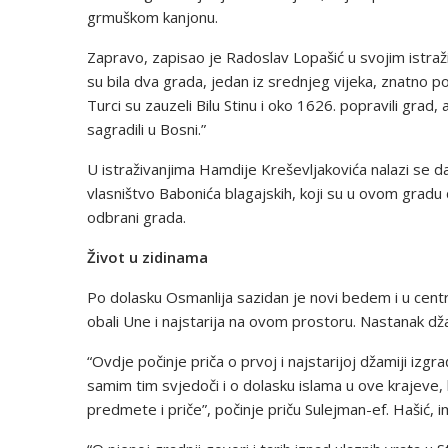
grmuškom kanjonu.
Zapravo, zapisao je Radoslav Lopašić u svojim istraži
su bila dva grada, jedan iz srednjeg vijeka, znatno 
Turci su zauzeli Bilu Stinu i oko 1626. popravili grad,
sagradili u Bosni.”
U istraživanjima Hamdije Kreševljakovića nalazi se da
vlasništvo Babonića blagajskih, koji su u ovom gradu dr
odbrani grada.
Život u zidinama
Po dolasku Osmanlija sazidan je novi bedem i u centr
obali Une i najstarija na ovom prostoru. Nastanak dž
“Ovdje počinje priča o prvoj i najstarijoj džamiji izgr
samim tim svjedoči i o dolasku islama u ove krajeve, 
predmete i priče”, počinje priču Sulejman-ef. Hašić,