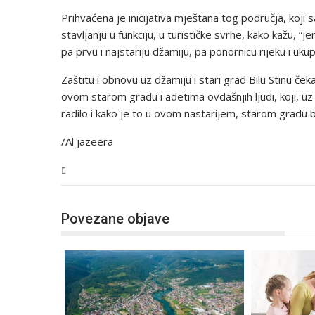
Prihvaćena je inicijativa mještana tog područja, koji s
stavljanju u funkciju, u turističke svrhe, kako kažu, “
pa prvu i najstariju džamiju, pa ponornicu rijeku i uku
Zaštitu i obnovu uz džamiju i stari grad Bilu Stinu ček
ovom starom gradu i adetima ovdašnjih ljudi, koji, u
radilo i kako je to u ovom nastarijem, starom gradu biva
/Al jazeera
USK
Povezane objave