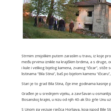
Strmim zmijolikim putem zaraslim u travu, iz koje pro
među prvima iznikle na krajiškim brdima, a s druge, on
i kule i velikog bijelog kamena, zvanog “ičicar”, stiž
listinama “Bila Stina”, baš po bijelom kamenu “ičicaru”,
Stari je to grad Bila Stina, čije ime godinama kasnije
Građen je u srednjem vijeku, a završavan u osmanlijs
Bosanskoj krajini, u nizu od njih 40-ak što grle Unu 
S Unom ga vezuje rječica Horljava, koja ispod Bile Sti