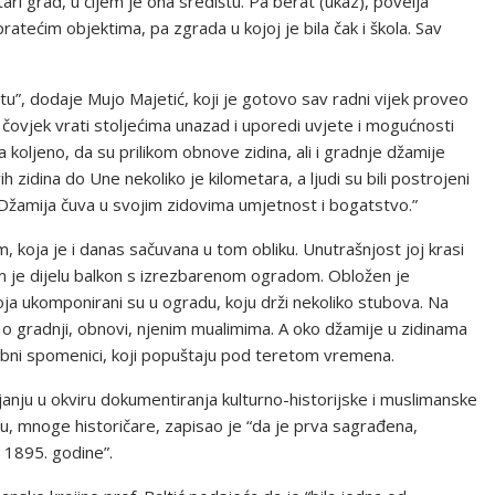
Stari grad, u čijem je ona središtu. Pa berat (ukaz), povelja
ratećim objektima, pa zgrada u kojoj je bila čak i škola. Sav
tu”, dodaje Mujo Majetić, koji je gotovo sav radni vijek proveo
ovjek vrati stoljećima unazad i uporedi uvjete i mogućnosti
a koljeno, da su prilikom obnove zidina, ali i gradnje džamije
 zidina do Une nekoliko je kilometara, a ljudi su bili postrojeni
Džamija čuva u svojim zidovima umjetnost i bogatstvo.”
koja je i danas sačuvana u tom obliku. Unutrašnjost joj krasi
om je dijelu balkon s izrezbarenom ogradom. Obložen je
boja ukomponirani su u ogradu, koju drži nekoliko stubova. Na
 o gradnji, obnovi, njenim mualimima. A oko džamije u zidinama
robni spomenici, koji popuštaju pod teretom vremena.
janju u okviru dokumentiranja kulturno-historijske i muslimanske
cu, mnoge historičare, zapisao je “da je prva sagrađena,
 1895. godine”.