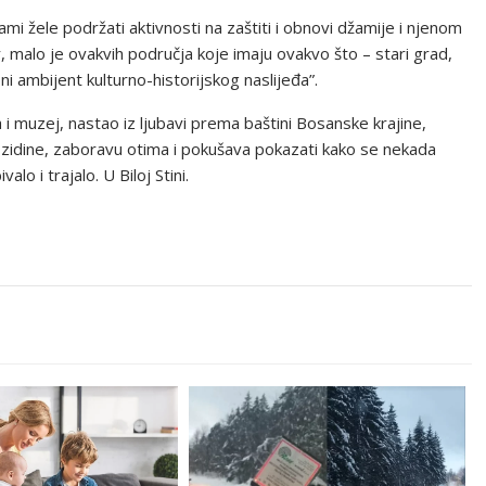
ami žele podržati aktivnosti na zaštiti i obnovi džamije i njenom
jer, malo je ovakvih područja koje imaju ovakvo što – stari grad,
pni ambijent kulturno-historijskog naslijeđa”.
a i muzej, nastao iz ljubavi prema baštini Bosanske krajine,
z zidine, zaboravu otima i pokušava pokazati kako se nekada
lo i trajalo. U Biloj Stini.