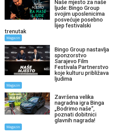
Naše mjesto za naše
ljude: Bingo Group
svojim uposlenicima
posvećuje posebno
lijep festivalski
trenutak
Magazin
Bingo Group nastavlja
sponzorstvo
Sarajevo Film
Festivala Partnerstvo
koje kulturu približava
ljudima
Magazin
Završena velika
nagradna igra Binga
„Bodrimo naše“,
poznati dobitnici
glavnih nagrada!
Magazin