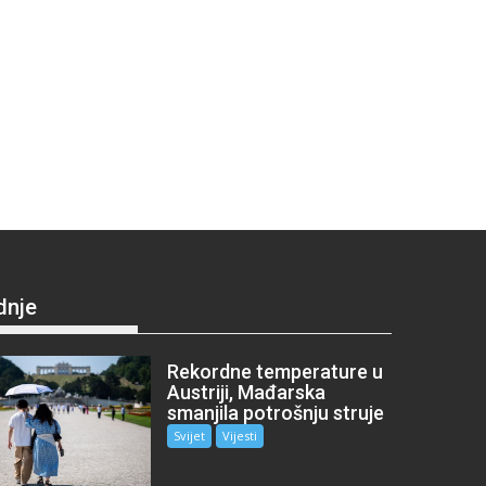
dnje
Rekordne temperature u
Austriji, Mađarska
smanjila potrošnju struje
Svijet
Vijesti