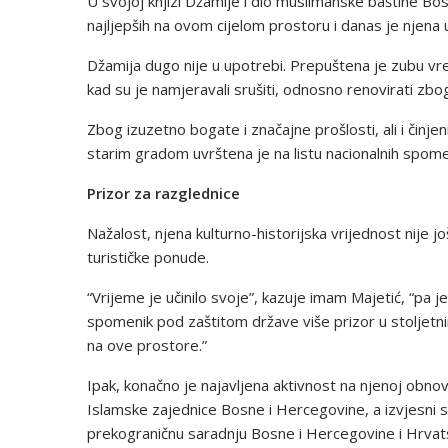
U svojoj knjizi Džamije i dio muslimanske baštine Bos
najljepših na ovom cijelom prostoru i danas je njena
Džamija dugo nije u upotrebi. Prepuštena je zubu vre
kad su je namjeravali srušiti, odnosno renovirati zbog
Zbog izuzetno bogate i značajne prošlosti, ali i čin
starim gradom uvrštena je na listu nacionalnih spom
Prizor za razglednice
Nažalost, njena kulturno-historijska vrijednost nije još
turističke ponude.
“Vrijeme je učinilo svoje”, kazuje imam Majetić, “pa 
spomenik pod zaštitom države više prizor u stoljetni
na ove prostore.”
Ipak, konačno je najavljena aktivnost na njenoj obnovi i
Islamske zajednice Bosne i Hercegovine, a izvjesni su
prekograničnu saradnju Bosne i Hercegovine i Hrvat