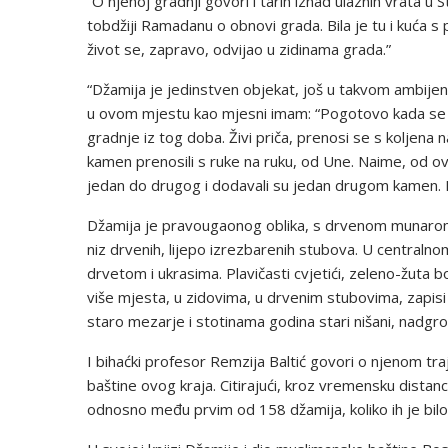
“O njenoj gradnji govori i tarih iznad ulaznih vrata u 
tobdžiji Ramadanu o obnovi grada. Bila je tu i kuća s p
život se, zapravo, odvijao u zidinama grada.”
“Džamija je jedinstven objekat, još u takvom ambijen
u ovom mjestu kao mjesni imam: “Pogotovo kada se č
gradnje iz tog doba. Živi priča, prenosi se s koljena n
kamen prenosili s ruke na ruku, od Une. Naime, od ovih
jedan do drugog i dodavali su jedan drugom kamen. 
Džamija je pravougaonog oblika, s drvenom munarom, 
niz drvenih, lijepo izrezbarenih stubova. U centraln
drvetom i ukrasima. Plavičasti cvjetići, zeleno-žuta 
više mjesta, u zidovima, u drvenim stubovima, zapisi
staro mezarje i stotinama godina stari nišani, nadg
I bihaćki profesor Remzija Baltić govori o njenom tra
baštine ovog kraja. Citirajući, kroz vremensku distan
odnosno među prvim od 158 džamija, koliko ih je bilo