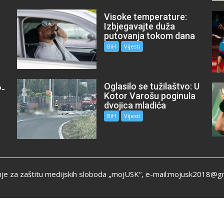
Visoke temperature:
Izbjegavajte duža
putovanja tokom dana
BiH
Vijesti
Oglasilo se tužilaštvo: U
P-
Kotor Varošu poginula
m
dvojica mladića
BiH
Vijesti
je za zaštitu medijskih sloboda „mojUSK“, e-mail:mojusk2018@g