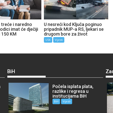
 treće i naredno
U nesreći kod Ključa poginuo
odici imat će dječiji
pripadnik MUP-a RS, ljekari se
d 150 KM
drugom bore za život
USK
Vijesti
BiH
Za
a
Počela isplata plata,
razlike i regresa u
institucijama BiH
BiH
Vijesti