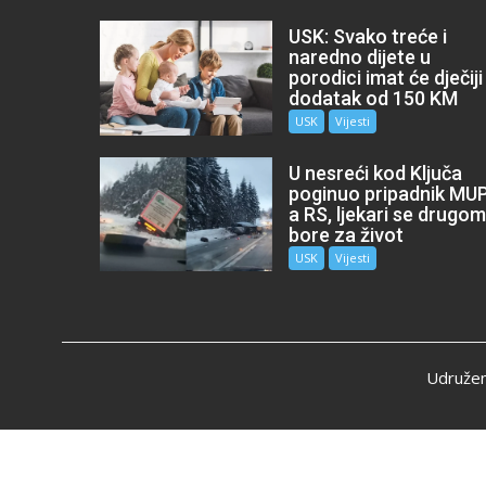
USK: Svako treće i
naredno dijete u
porodici imat će dječiji
dodatak od 150 KM
USK
Vijesti
U nesreći kod Ključa
poginuo pripadnik MU
a RS, ljekari se drugo
bore za život
USK
Vijesti
Udružen