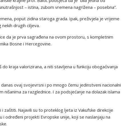
anske krajine prof. Baltić podsjeća da je “bila jedna od
 unutrašnjost – istina, zubom vremena nagrižena – posebna”.
mena, poput zidina staroga grada. Ipak, preživjela je vrijeme
 nekih drugih ciljeva.
jenice da je prva sagrađena na ovom prostoru, s kompletnim
enika Bosne i Hercegovine.
 do kraja valorizirana, a niti stavljena u funkciju obogaćivanja
je danas ovaj svojevrsni i po mnogo čemu jedinstveni nacionalni
m nišanima za razglednice. I za podsjećanje na dolazak islama
 zaštiti. Najavili su to proteklog ljeta iz Vakufske direkcije
 i određeni projekti Evropske unije, koji se naslanjaju na
ske.