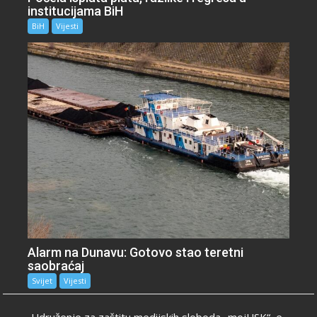
institucijama BiH
BiH
Vijesti
Alarm na Dunavu: Gotovo stao teretni
saobraćaj
Svijet
Vijesti