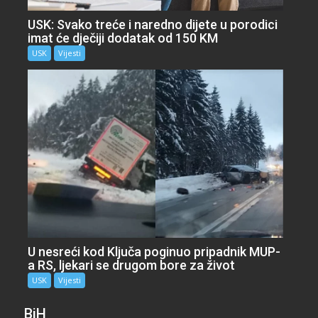
USK: Svako treće i naredno dijete u porodici
imat će dječiji dodatak od 150 KM
USK
Vijesti
U nesreći kod Ključa poginuo pripadnik MUP-
a RS, ljekari se drugom bore za život
USK
Vijesti
BiH