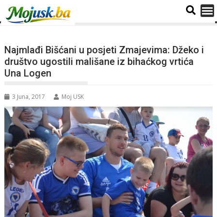
Najmlađi Bišćani u posjeti Zmajevima: Džeko i
društvo ugostili mališane iz bihaćkog vrtića
Una Logen
3 Juna, 2017
Moj USK