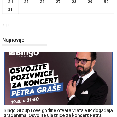
24
25
26
27
28
29
30
31
« jul
Najnovije
Bingo Group i ove godine otvara vrata VIP događaja
građanima: Osvojite ulaznice za koncert Petra