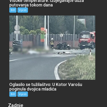
Visoke temperature: Izbjegavajte duža
putovanja tokom dana
BiH
Vijesti
Oglasilo se tužilaštvo: U Kotor Varošu
poginula dvojica mladića
BiH
Vijesti
Zadnje