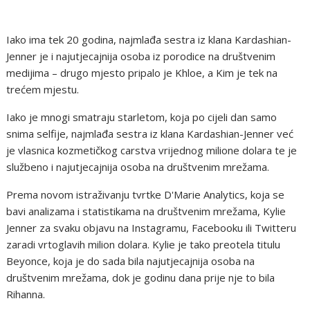
Iako ima tek 20 godina, najmlađa sestra iz klana Kardashian-
Jenner je i najutjecajnija osoba iz porodice na društvenim
medijima – drugo mjesto pripalo je Khloe, a Kim je tek na
trećem mjestu.
Iako je mnogi smatraju starletom, koja po cijeli dan samo
snima selfije, najmlađa sestra iz klana Kardashian-Jenner već
je vlasnica kozmetičkog carstva vrijednog milione dolara te je
službeno i najutjecajnija osoba na društvenim mrežama.
Prema novom istraživanju tvrtke D'Marie Analytics, koja se
bavi analizama i statistikama na društvenim mrežama, Kylie
Jenner za svaku objavu na Instagramu, Facebooku ili Twitteru
zaradi vrtoglavih milion dolara. Kylie je tako preotela titulu
Beyonce, koja je do sada bila najutjecajnija osoba na
društvenim mrežama, dok je godinu dana prije nje to bila
Rihanna.