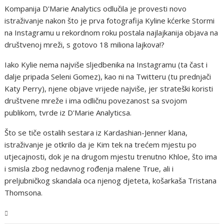
Kompanija D'Marie Analytics odlučila je provesti novo
istraživanje nakon što je prva fotografija Kyline kćerke Stormi
na Instagramu u rekordnom roku postala najlajkanija objava na
društvenoj mreži, s gotovo 18 miliona lajkova!?
Iako Kylie nema najviše sljedbenika na Instagramu (ta čast i
dalje pripada Seleni Gomez), kao ni na Twitteru (tu prednjači
Katy Perry), njene objave vrijede najviše, jer strateški koristi
društvene mreže i ima odličnu povezanost sa svojom
publikom, tvrde iz D'Marie Analyticsa.
Što se tiče ostalih sestara iz Kardashian-Jenner klana,
istraživanje je otkrilo da je Kim tek na trećem mjestu po
utjecajnosti, dok je na drugom mjestu trenutno Khloe, što ima
i smisla zbog nedavnog rođenja malene True, ali i
preljubničkog skandala oca njenog djeteta, košarkaša Tristana
Thomsona.
Magazin