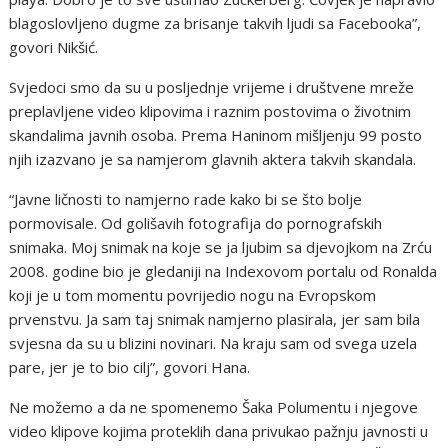
blagoslovljeno dugme za brisanje takvih ljudi sa Facebooka”,
govori Nikšić.
Svjedoci smo da su u posljednje vrijeme i društvene mreže
preplavljene video klipovima i raznim postovima o životnim
skandalima javnih osoba. Prema Haninom mišljenju 99 posto
njih izazvano je sa namjerom glavnih aktera takvih skandala.
“Javne ličnosti to namjerno rade kako bi se što bolje
pormovisale. Od golišavih fotografija do pornografskih
snimaka. Moj snimak na koje se ja ljubim sa djevojkom na Zrću
2008. godine bio je gledaniji na Indexovom portalu od Ronalda
koji je u tom momentu povrijedio nogu na Evropskom
prvenstvu. Ja sam taj snimak namjerno plasirala, jer sam bila
svjesna da su u blizini novinari. Na kraju sam od svega uzela
pare, jer je to bio cilj”, govori Hana.
Ne možemo a da ne spomenemo Šaka Polumentu i njegove
video klipove kojima proteklih dana privukao pažnju javnosti u