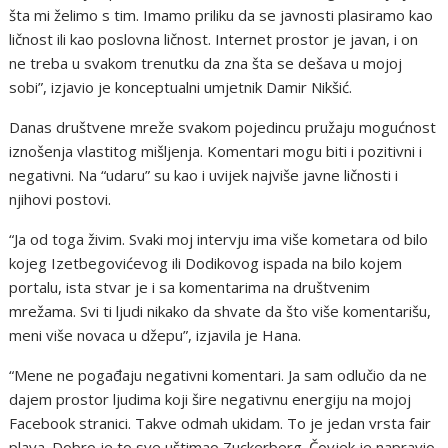
šta mi želimo s tim. Imamo priliku da se javnosti plasiramo kao
ličnost ili kao poslovna ličnost. Internet prostor je javan, i on
ne treba u svakom trenutku da zna šta se dešava u mojoj
sobi”, izjavio je konceptualni umjetnik Damir Nikšić.
Danas društvene mreže svakom pojedincu pružaju mogućnost
iznošenja vlastitog mišljenja. Komentari mogu biti i pozitivni i
negativni. Na “udaru” su kao i uvijek najviše javne ličnosti i
njihovi postovi.
“Ja od toga živim. Svaki moj intervju ima više kometara od bilo
kojeg Izetbegovićevog ili Dodikovog ispada na bilo kojem
portalu, ista stvar je i sa komentarima na društvenim
mrežama. Svi ti ljudi nikako da shvate da što više komentarišu,
meni više novaca u džepu”, izjavila je Hana.
“Mene ne pogađaju negativni komentari. Ja sam odlučio da ne
dajem prostor ljudima koji šire negativnu energiju na mojoj
Facebook stranici. Takve odmah ukidam. To je jedan vrsta fair
playa. Dobro je to sve uštimao Zuckerberg. Čovjek je napravio