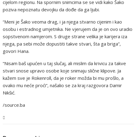
cijelom regionu. Na spornim snimcima se se vidi kako Šako
poziva nepoznatu devojku da dođe da ga ljubi.
“Meni je Šako veoma drag, i ja njega stvarno cijenim i kao
osobu i estradnog umjetnika. Ne vjerujem da je on ovo uradio
sopstvenom namjerom. S druge strane velika je karijera iza
njega, pa sebi može dopustiti takve stvari, šta ga briga”,
govori Hana.
“Nisam baš upućen u taj slučaj, ali mislim da krivicu za takve
stvari snose upravo osobe koje snimaju slične klipove. Ja
kažem sve je Rokenroll, da je roker možda bi mu prošlo, a
ovako mu neće proći”, našalio se za kraj razgovora Damir
Nikšić.
/source.ba
BiH