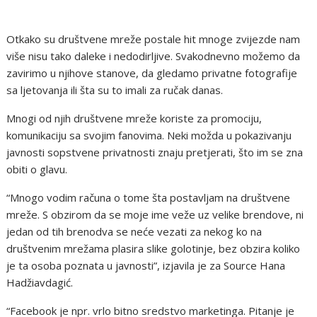
Otkako su društvene mreže postale hit mnoge zvijezde nam
više nisu tako daleke i nedodirljive. Svakodnevno možemo da
zavirimo u njihove stanove, da gledamo privatne fotografije
sa ljetovanja ili šta su to imali za ručak danas.
Mnogi od njih društvene mreže koriste za promociju,
komunikaciju sa svojim fanovima. Neki možda u pokazivanju
javnosti sopstvene privatnosti znaju pretjerati, što im se zna
obiti o glavu.
“Mnogo vodim računa o tome šta postavljam na društvene
mreže. S obzirom da se moje ime veže uz velike brendove, ni
jedan od tih brenodva se neće vezati za nekog ko na
društvenim mrežama plasira slike golotinje, bez obzira koliko
je ta osoba poznata u javnosti”, izjavila je za Source Hana
Hadžiavdagić.
“Facebook je npr. vrlo bitno sredstvo marketinga. Pitanje je