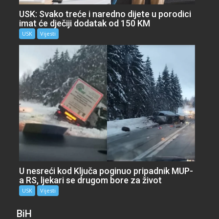
USK: Svako treće i naredno dijete u porodici
imat će dječiji dodatak od 150 KM
USK
Vijesti
U nesreći kod Ključa poginuo pripadnik MUP-
a RS, ljekari se drugom bore za život
USK
Vijesti
BiH