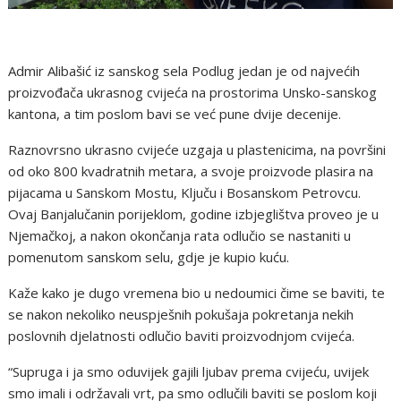
Admir Alibašić iz sanskog sela Podlug jedan je od najvećih
proizvođača ukrasnog cvijeća na prostorima Unsko-sanskog
kantona, a tim poslom bavi se već pune dvije decenije.
Raznovrsno ukrasno cvijeće uzgaja u plastenicima, na površini
od oko 800 kvadratnih metara, a svoje proizvode plasira na
pijacama u Sanskom Mostu, Ključu i Bosanskom Petrovcu.
Ovaj Banjalučanin porijeklom, godine izbjeglištva proveo je u
Njemačkoj, a nakon okončanja rata odlučio se nastaniti u
pomenutom sanskom selu, gdje je kupio kuću.
Kaže kako je dugo vremena bio u nedoumici čime se baviti, te
se nakon nekoliko neuspješnih pokušaja pokretanja nekih
poslovnih djelatnosti odlučio baviti proizvodnjom cvijeća.
“Supruga i ja smo oduvijek gajili ljubav prema cvijeću, uvijek
smo imali i održavali vrt, pa smo odlučili baviti se poslom koji