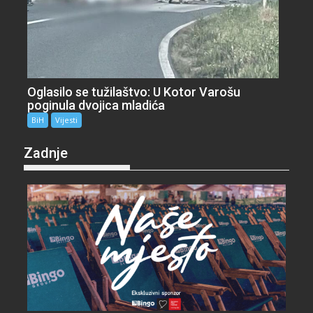
Oglasilo se tužilaštvo: U Kotor Varošu
poginula dvojica mladića
BiH
Vijesti
Zadnje