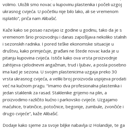
volimo. Uložili smo novac u kupovinu plastenika i počeli uzgoj
ukrasnog cvijeća. U početku nije bilo lako, ali se vremenom
isplatilo”, priča nam Alibašić.
Kaže kako se posao razvijao iz godine u godinu, tako da je s
vremenom širio proizvodnju i danas zapošljava nekoliko stalnih
i sezonskih radnika. I pored teške ekonomske situacije u
društvu, kako primjećuje, građani ne štede novac kada je u
pitanju kupovina cvijeća. Ističe kako ova vrsta proizvodnje
zahtijeva cjelodnevni angažman, trud i ljubav, a posla posebno
ima kad je sezona. U svojim plastenicima uzgaja preko 30
vrsta ukrasnog cvijeća, a veliki broj proizvoda uspijeva prodati
već na kućnom pragu. “Imamo dva profesionalna plastenika i
jedan staklenik za rasad. Staklenike grijemo na plin, a
proizvodimo različito kućno i parkovsko cvijeće. Uzgajamo
maćuhice, tratinčice, potočnice, begonije, zumbule, zvončiće i
drugo cvijeće”, kaže Alibašić.
Dodaje kako sjeme za svoje biljke nabavlja iz Holandije, te ga