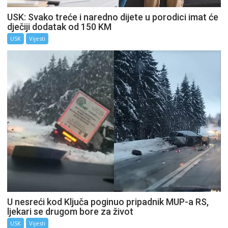
USK: Svako treće i naredno dijete u porodici imat će
dječiji dodatak od 150 KM
USK
Vijesti
U nesreći kod Ključa poginuo pripadnik MUP-a RS,
ljekari se drugom bore za život
USK
Vijesti