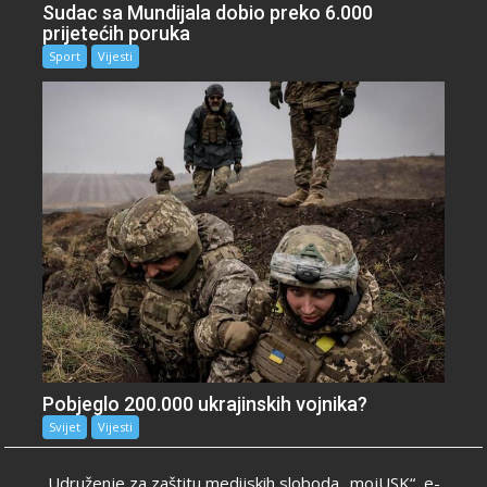
Sudac sa Mundijala dobio preko 6.000
prijetećih poruka
Sport
Vijesti
Pobjeglo 200.000 ukrajinskih vojnika?
Svijet
Vijesti
Udruženje za zaštitu medijskih sloboda „mojUSK“, e-