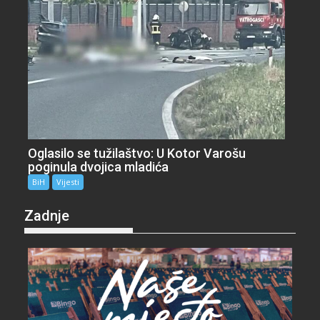
Oglasilo se tužilaštvo: U Kotor Varošu
poginula dvojica mladića
BiH
Vijesti
Zadnje