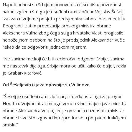
Napeti odnosi sa Srbijom ponovno su u središtu pozornosti
nakon izgreda što ga je osuđeni ratni zločinac Vojislav Šešelj
izazvao u vrijeme posjeta predsjednika sabora parlamentu u
Beogradu, zatim provokacija srpskog ministra obrane
Aleksandra Vulina zbog čega su ga hrvatske vlasti proglasile
nepoželjnom osobom na što je predsjednik Aleksandar Vučić
rekao da će odgovoriti jednakom mjerom.
“Ne zanima me koji će biti recipročan odgovor Srbije, zanima
me nastavak dijaloga. Srbija mora odlučiti kako će dalje”, rekla
je Grabar-Kitarović.
Od Šešeljevih izjava opasnije su Vulinove
”Šešelj je osuđeni ratni zločinac, između ostalog i za progon
Hrvata u Vojvodini, ali mnogo veću težinu imaju izjave ministra
obrane Aleksandra Vulina, jer je on vladin dužnosnik, ministar
obrane i sve što izgovori interpretira se u potpuno drukčijem
smislu.”