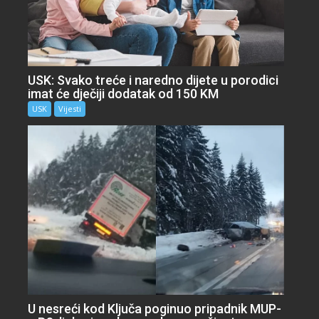
USK: Svako treće i naredno dijete u porodici
imat će dječiji dodatak od 150 KM
USK
Vijesti
U nesreći kod Ključa poginuo pripadnik MUP-