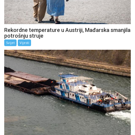
Rekordne temperature u Austriji, Mađarska smanjila
potrošnju struje
Svijet
Vijesti