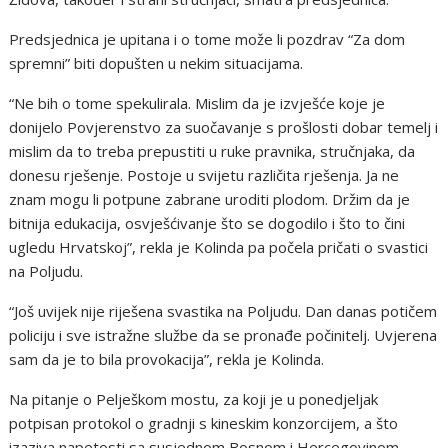
Predsjednica je upitana i o tome može li pozdrav “Za dom
spremni” biti dopušten u nekim situacijama.
“Ne bih o tome spekulirala. Mislim da je izvješće koje je
donijelo Povjerenstvo za suočavanje s prošlosti dobar temelj i
mislim da to treba prepustiti u ruke pravnika, stručnjaka, da
donesu rješenje. Postoje u svijetu različita rješenja. Ja ne
znam mogu li potpune zabrane uroditi plodom. Držim da je
bitnija edukacija, osvješćivanje što se dogodilo i što to čini
ugledu Hrvatskoj”, rekla je Kolinda pa počela pričati o svastici
na Poljudu.
“Još uvijek nije riješena svastika na Poljudu. Dan danas potičem
policiju i sve istražne službe da se pronađe počinitelj. Uvjerena
sam da je to bila provokacija”, rekla je Kolinda.
Na pitanje o Pelješkom mostu, za koji je u ponedjeljak
potpisan protokol o gradnji s kineskim konzorcijem, a što
izaziva napetosti sa susjednom Bosnom i Hercegovinom,