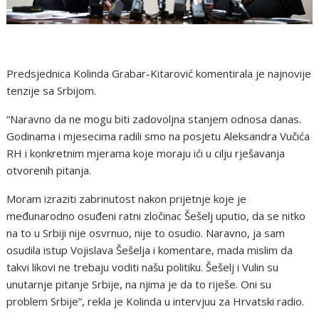
Predsjednica Kolinda Grabar-Kitarović komentirala je najnovije
tenzije sa Srbijom.
“Naravno da ne mogu biti zadovoljna stanjem odnosa danas.
Godinama i mjesecima radili smo na posjetu Aleksandra Vučića
RH i konkretnim mjerama koje moraju ići u cilju rješavanja
otvorenih pitanja.
Moram izraziti zabrinutost nakon prijetnje koje je
međunarodno osuđeni ratni zločinac Šešelj uputio, da se nitko
na to u Srbiji nije osvrnuo, nije to osudio. Naravno, ja sam
osudila istup Vojislava Šešelja i komentare, mada mislim da
takvi likovi ne trebaju voditi našu politiku. Šešelj i Vulin su
unutarnje pitanje Srbije, na njima je da to riješe. Oni su
problem Srbije”, rekla je Kolinda u intervjuu za Hrvatski radio.