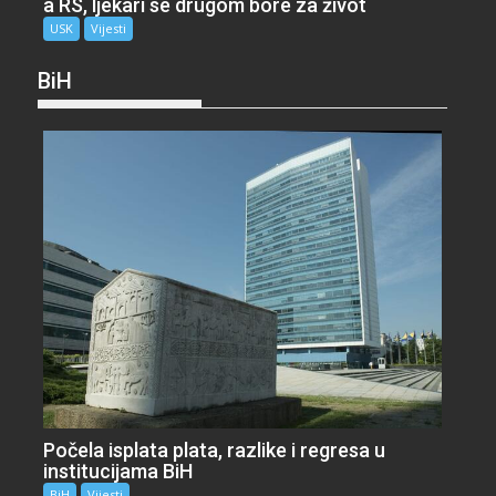
a RS, ljekari se drugom bore za život
USK
Vijesti
BiH
Počela isplata plata, razlike i regresa u
institucijama BiH
BiH
Vijesti