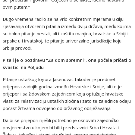
ovim putem.”
Dugo vremena radilo se na vrlo konkretnim mjerama u cilju
rješavanja otvorenih pitanja između dviju država, među kojima
su bolno pitanje nestali, ali i zaštita manjina, hrvatske u Srbiji i
srpske u Hrvatskoj, te pitanje univerzalne jurisdikcije koju
Srbija provodi.
Pitali je o pozdravu “Za dom spremni”, ona počela pričati o
svastici na Poljudu
Pitanje ustaškog logora Jasenovac također je predmet
prijepora zadnjih godina između Hrvatske i Srbije, ali to je
prijepor i sa židovskom zajednicom koja optužuje hrvatske
vlasti za relativizaciju ustaških zločina i zato te zajednice odaju
počast žrtvama odvojeno od državnog obilježavanja.
Da bi se prijepori riješili potrebno je osnovati zajedničko
povjerenstvo u kojem bi bili i predstavnici Srba i Hrvata i
Židova, također i strani stručnjaci, smatra predsjednica.