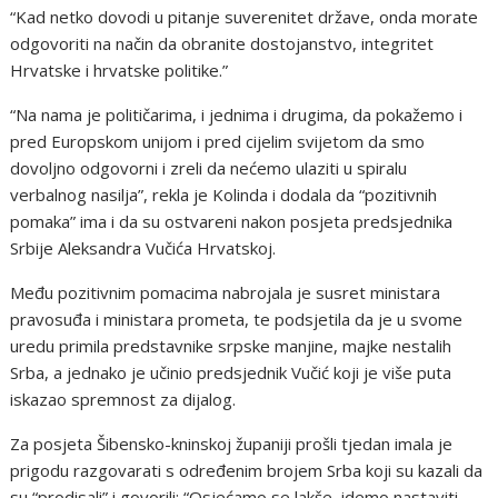
“Kad netko dovodi u pitanje suverenitet države, onda morate
odgovoriti na način da obranite dostojanstvo, integritet
Hrvatske i hrvatske politike.”
“Na nama je političarima, i jednima i drugima, da pokažemo i
pred Europskom unijom i pred cijelim svijetom da smo
dovoljno odgovorni i zreli da nećemo ulaziti u spiralu
verbalnog nasilja”, rekla je Kolinda i dodala da “pozitivnih
pomaka” ima i da su ostvareni nakon posjeta predsjednika
Srbije Aleksandra Vučića Hrvatskoj.
Među pozitivnim pomacima nabrojala je susret ministara
pravosuđa i ministara prometa, te podsjetila da je u svome
uredu primila predstavnike srpske manjine, majke nestalih
Srba, a jednako je učinio predsjednik Vučić koji je više puta
iskazao spremnost za dijalog.
Za posjeta Šibensko-kninskoj županiji prošli tjedan imala je
prigodu razgovarati s određenim brojem Srba koji su kazali da
su “prodisali” i govorili: “Osjećamo se lakše, idemo nastaviti