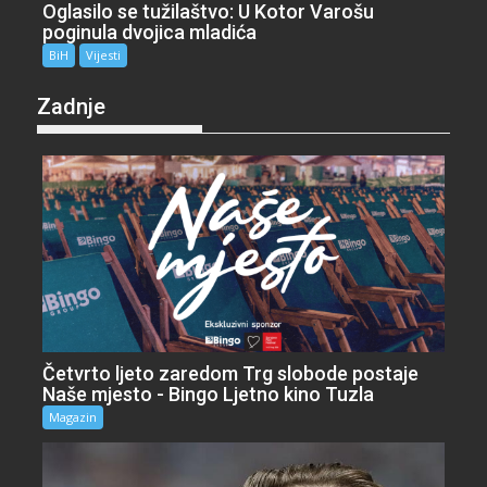
Oglasilo se tužilaštvo: U Kotor Varošu
poginula dvojica mladića
BiH
Vijesti
Zadnje
Četvrto ljeto zaredom Trg slobode postaje
Naše mjesto - Bingo Ljetno kino Tuzla
Magazin