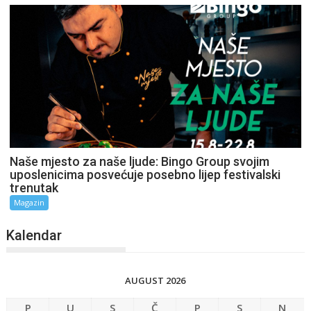
Naše mjesto za naše ljude: Bingo Group svojim
uposlenicima posvećuje posebno lijep festivalski
trenutak
Magazin
Kalendar
AUGUST 2026
P
U
S
Č
P
S
N