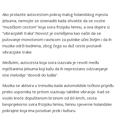
Ako prolazite autocestom pokraj malog holandskog mjesta
Jelsuma, nemojte se iznenaditi kada shvatite da se vozite
“muzičkom cestom” koja svira frizijsku himnu, a ona dopire iz
“vibracijskih traka”.Novost je osmišljena kao način da se
putovanje monotonom ravnicom za putnike učini življim i da ih
muzika održi budnima, zbog čega su duž ceste postavili
vibracijske trake.
Međutim, autocesta koja svira izazvala je revolt među
mještanima Jelsuma koji kažu da ih neprestano odzvanjanje
iste melodije “dovodi do ludila”.
Muzika se aktivira u trenutku kada automobilski točkovi prijeđu
preko uspornika te pritom izazivaju taktilne vibracije. Kad se
vozilo kreće dopuštenom brzinom od 60 km/h, cesta
besprijekorno svira frizijsku himnu, himnu sjeverne holandske
pokrajine koja ima poseban jezik i kulturu.