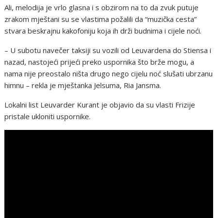
Ali, melodija je vrlo glasna i s obzirom na to da zvuk putuje
zrakom mještani su se vlastima požalili da “muzička cesta”
stvara beskrajnu kakofoniju koja ih drži budnima i cijele noći.
– U subotu navečer taksiji su vozili od Leuvardena do Stiensa i
nazad, nastojeći prijeći preko uspornika što brže mogu, a
nama nije preostalo ništa drugo nego cijelu noć slušati ubrzanu
himnu – rekla je mještanka Jelsuma, Ria Jansma.
Lokalni list Leuvarder Kurant je objavio da su vlasti Frizije
pristale ukloniti uspornike.