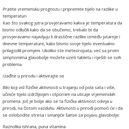
Pratite vremensku prognozu i pripremite tijelo na razlike u
temperaturi
Kao što svakog jutra provjeravamo kakva je temperatura da
bismo odlučili kako da se obučemo, trebalo bi da
provjeravamo najavljuju li drastične razlike između jutarnje i
dnevne temperature, kako bismo svoje tijelo eventualno
prilagodili promjeni. Ukoliko ste meteoropata, već sa prvim
simptomima glavobolje možete uzeti tabletu i riješiti se svih
problema.
Izađite u prirodu i aktivirajte se
Bilo koji vid fizičke aktivnosti u trajanju od pola sata i više,
učiniće tijelo izdržljivijim i otpornim na uticaje vrjemenskih
promena. Još je bolje ako se ta fizička aktivnost odvija u
prirodi, na čistom vazduhu. Aktivnosti u prirodi pomoći će i da
se oslobodite stresa i smanjiće šanse za pojavu glavobolje.
Raznolika ishrana, puna vitamina