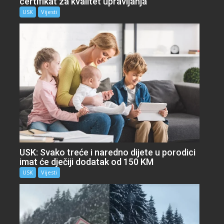
certifikat za kvalitet upravljanja
USK
Vijesti
USK: Svako treće i naredno dijete u porodici
imat će dječiji dodatak od 150 KM
USK
Vijesti