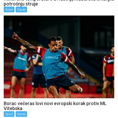
potrošnju struje
Svijet
Vijesti
Borac večeras lovi novi evropski korak protiv ML
Vitebska
Sport
Vijesti