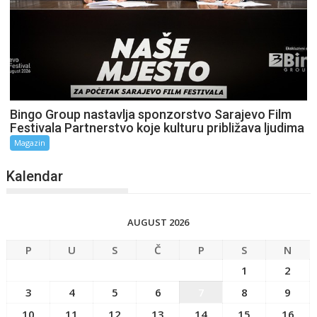
Bingo Group nastavlja sponzorstvo Sarajevo Film
Festivala Partnerstvo koje kulturu približava ljudima
Magazin
Kalendar
AUGUST 2026
P
U
S
Č
P
S
N
1
2
3
4
5
6
7
8
9
10
11
12
13
14
15
16