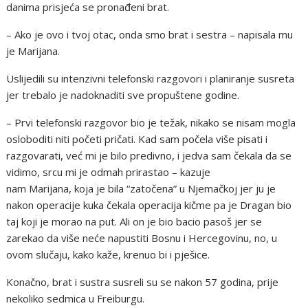
danima prisjeća se pronađeni brat.
– Ako je ovo i tvoj otac, onda smo brat i sestra – napisala mu
je Marijana.
Uslijedili su intenzivni telefonski razgovori i planiranje susreta
jer trebalo je nadoknaditi sve propuštene godine.
– Prvi telefonski razgovor bio je težak, nikako se nisam mogla
osloboditi niti početi pričati. Kad sam počela više pisati i
razgovarati, već mi je bilo predivno, i jedva sam čekala da se
vidimo, srcu mi je odmah prirastao – kazuje
nam Marijana, koja je bila “zatočena” u Njemačkoj jer ju je
nakon operacije kuka čekala operacija kičme pa je Dragan bio
taj koji je morao na put. Ali on je bio bacio pasoš jer se
zarekao da više neće napustiti Bosnu i Hercegovinu, no, u
ovom slučaju, kako kaže, krenuo bi i pješice.
Konačno, brat i sustra susreli su se nakon 57 godina, prije
nekoliko sedmica u Freiburgu.