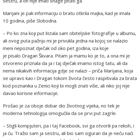
sestru, a on nije imao snage pitati ga.
Marijani je pak informaciju o bratu otkrila majka, kad je imala
10 godina, piše Slobodna.
– Po ko zna koji put listala sam obiteljske fotografije u albumu,
ali ovog puta pažnju mi je privukla jedna na kojoj se nalazio
meni nepoznat dječak od oko pet godina, iza koje
je pisalo Dragan Škvara. Pitam ja mamu ko je to, a ona mi je
otvoreno priznala da ja i taj dječak imamo istog tatu, ali da
nema nikakvih informacija gdje se nalazi – priča Marijana, koja
se upravo kao i Dragan tokom života često raspitivala za brata
kod poznanika u Zenici koji bi mogli znati više, ali niko joj nije
davao korisne informacije.
Prošao je za oboje dobar dio životnog vijeka, no tek je
moderna tehnologija omogućila da se prvi put zagrle.
– Stigli kompjuteri, pa i taj Facebook, svi ga otvorili pa rekoh, i
ja ću. Tražio sam ja sestru, ali bio sam siguran da je neću naći