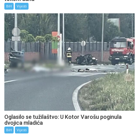
BiH
Vijesti
Oglasilo se tužilaštvo: U Kotor Varošu poginula
dvojica mladića
BiH
Vijesti