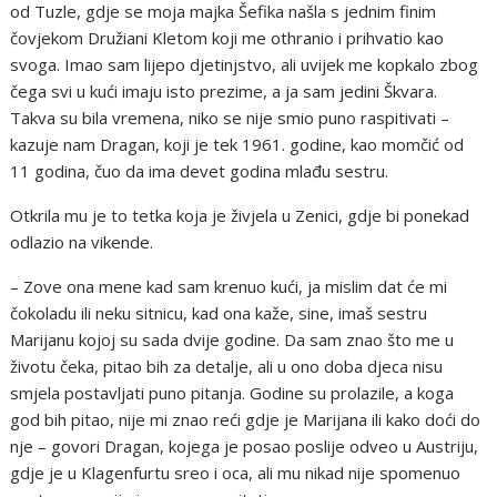
od Tuzle, gdje se moja majka Šefika našla s jednim finim
čovjekom Družiani Kletom koji me othranio i prihvatio kao
svoga. Imao sam lijepo djetinjstvo, ali uvijek me kopkalo zbog
čega svi u kući imaju isto prezime, a ja sam jedini Škvara.
Takva su bila vremena, niko se nije smio puno raspitivati –
kazuje nam Dragan, koji je tek 1961. godine, kao momčić od
11 godina, čuo da ima devet godina mlađu sestru.
Otkrila mu je to tetka koja je živjela u Zenici, gdje bi ponekad
odlazio na vikende.
– Zove ona mene kad sam krenuo kući, ja mislim dat će mi
čokoladu ili neku sitnicu, kad ona kaže, sine, imaš sestru
Marijanu kojoj su sada dvije godine. Da sam znao što me u
životu čeka, pitao bih za detalje, ali u ono doba djeca nisu
smjela postavljati puno pitanja. Godine su prolazile, a koga
god bih pitao, nije mi znao reći gdje je Marijana ili kako doći do
nje – govori Dragan, kojega je posao poslije odveo u Austriju,
gdje je u Klagenfurtu sreo i oca, ali mu nikad nije spomenuo