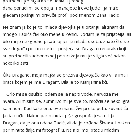
po imenu, jer sigurno se udala. I jednog
dana ponudi mi se opcija “Poznajete li ove ljude”, ja malo
gledam i pažnju mi privuče profil pod imenom Zana Tadić.
Ne znam ja ko je to, mlada djevojka je u pitanju, ali znam da
mnogo Tadića živi oko mene u Zenici. Dodam je za prijatelja, ali
bilo mi je nezgodno pisati joj jer je mlađa osoba, znate što se
sve događa po internetu – prisjeća se Dragan trenutaka koji
su prethodili sudbonosnoj poruci koja mu je stigla već nakon
nekoliko sati:
Čika Dragane, moja majka se preziva djevojački kao vi, a ima i
brata kojem je ime Dragan“. Bila je to Marijanina kći.
– Grlo mi se osušilo, odem se ja napiti vode, nervoza me
hvata. Ali mislim se, sumnjivo mi je sve to, možda se neko igra
sa mnom. Kad kaže ona, evo mama živi preko puta, zovnut ću
ja da dođe. Nakon par minuta, piše gospođa jesam li ja
Dragan, da je ona udana Tadić, ali da je rođena Škvara. I nakon
par minuta šalje mi fotografiju. Na njoj moj otac u mlađim