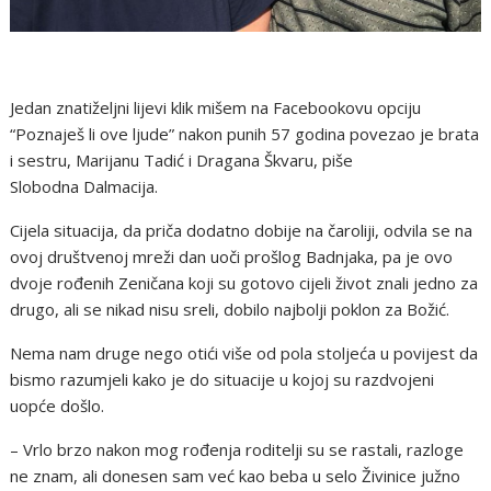
Jedan znatiželjni lijevi klik mišem na Facebookovu opciju
“Poznaješ li ove ljude” nakon punih 57 godina povezao je brata
i sestru, Marijanu Tadić i Dragana Škvaru, piše
Slobodna Dalmacija.
Cijela situacija, da priča dodatno dobije na čaroliji, odvila se na
ovoj društvenoj mreži dan uoči prošlog Badnjaka, pa je ovo
dvoje rođenih Zeničana koji su gotovo cijeli život znali jedno za
drugo, ali se nikad nisu sreli, dobilo najbolji poklon za Božić.
Nema nam druge nego otići više od pola stoljeća u povijest da
bismo razumjeli kako je do situacije u kojoj su razdvojeni
uopće došlo.
– Vrlo brzo nakon mog rođenja roditelji su se rastali, razloge
ne znam, ali donesen sam već kao beba u selo Živinice južno