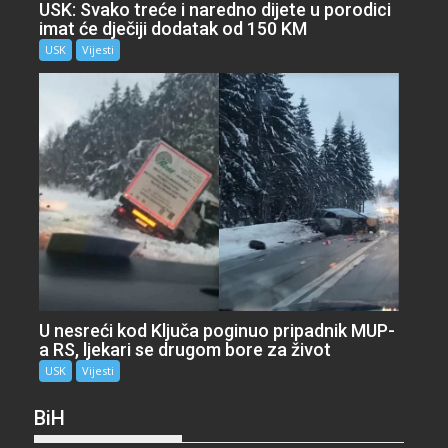
USK: Svako treće i naredno dijete u porodici
imat će dječiji dodatak od 150 KM
USK
Vijesti
U nesreći kod Ključa poginuo pripadnik MUP-
a RS, ljekari se drugom bore za život
USK
Vijesti
BiH