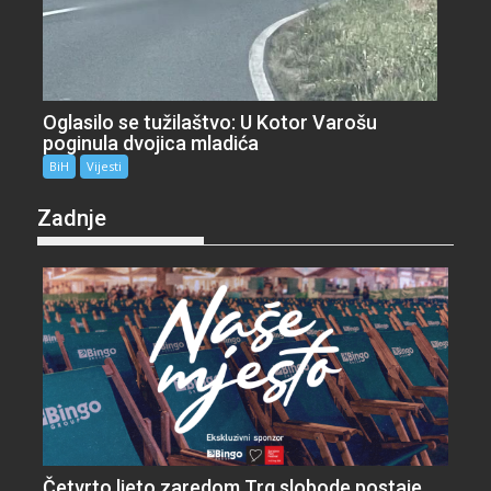
Oglasilo se tužilaštvo: U Kotor Varošu
poginula dvojica mladića
BiH
Vijesti
Zadnje
Četvrto ljeto zaredom Trg slobode postaje