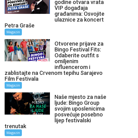
godine otvara vrata
VIP događaja
građanima: Osvojite
ulaznice za koncert
Petra Graše
Magazin
Otvorene prijave za
Bingo Festival Fits:
Odaberite outfit s
omiljenim
influencerom i
zablistajte na Crvenom tepihu Sarajevo
Film Festivala
Magazin
Naše mjesto za naše
ljude: Bingo Group
svojim uposlenicima
posvećuje posebno
lijep festivalski
trenutak
Magazin