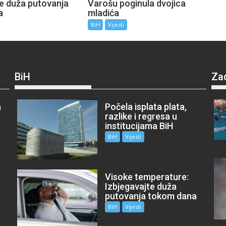
te duža putovanja
Varošu poginula dvojica
a
mladića
BiH
Vijesti
BiH
Za
a
Počela isplata plata,
razlike i regresa u
institucijama BiH
BiH
Vijesti
Visoke temperature:
Izbjegavajte duža
putovanja tokom dana
BiH
Vijesti