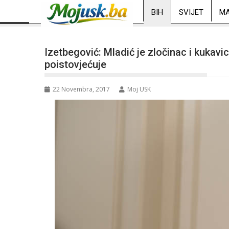
BIH
SVIJET
MA
Izetbegović: Mladić je zločinac i kukavi
poistovjećuje
22 Novembra, 2017
Moj USK