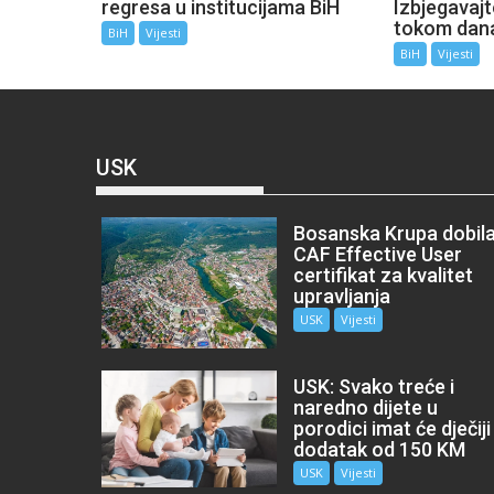
regresa u institucijama BiH
Izbjegavaj
tokom dan
BiH
Vijesti
BiH
Vijesti
USK
Bosanska Krupa dobil
CAF Effective User
certifikat za kvalitet
upravljanja
USK
Vijesti
USK: Svako treće i
naredno dijete u
porodici imat će dječiji
dodatak od 150 KM
USK
Vijesti