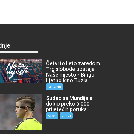
dnje
Četvrto ljeto zaredom
Trg slobode postaje
Naše mjesto - Bingo
Ljetno kino Tuzla
Magazin
Sudac sa Mundijala
dobio preko 6.000
prijetećih poruka
Sport
Vijesti