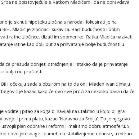
h Srba ne poistovjećuje s Ratkom Mladićem i da ne opravdava
o je skinuti hipoteku zločina s naroda i fokusirati je na
iH. Mladić je zločinac i kukavica. Radi budućnosti i boljih
ati ratne zločince, dizati im spomenike, Ratka Mladića nazivati
anje istine kao bolji put za prihvatanje bolje budućnosti u
a će presuda donijeti otrežnjenje i istakao da je prihvatanje
de bolja od prošlosti.
 BiH očekuju sada s obzirom na to da on i Mladen Ivanić imaju
tbegović je kazao kako će ovo sve proći za nekoliko dana i da će
ditelj pitao za koga bi navijali na utakmici u kojoj bi igrali
ivi ovdje i prima platu, kazao ‘Naravno za Srbiju’. To je njegovo
usvojili plan odbrane i reformi i imali smo dobru atmosferu. S
smo dovoljno snage i pameti da stabilizujemo odnose, a mi kao