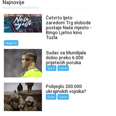
Najnovije
Četvrto ljeto
zaredom Trg slobode
postaje Naše mjesto -
Bingo Ljetno kino
Tuzla
Magazin
Sudac sa Mundijala
dobio preko 6.000
prijetećih poruka
Sport
Vijesti
Pobjeglo 200.000
ukrajinskih vojnika?
Svijet
Vijesti