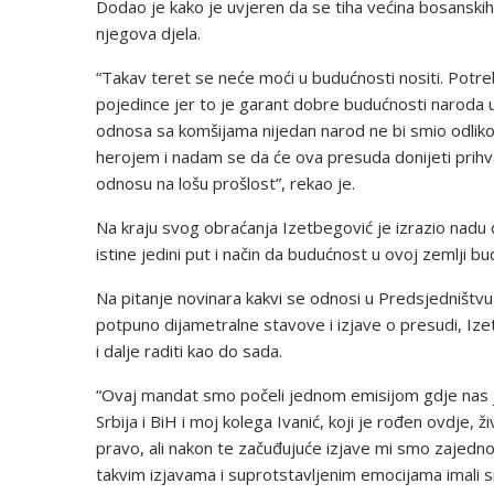
Dodao je kako je uvjeren da se tiha većina bosanski
njegova djela.
“Takav teret se neće moći u budućnosti nositi. Potrebn
pojedince jer to je garant dobre budućnosti naroda u B
odnosa sa komšijama nijedan narod ne bi smio odlikov
herojem i nadam se da će ova presuda donijeti prihvat
odnosu na lošu prošlost”, rekao je.
Na kraju svog obraćanja Izetbegović je izrazio nadu d
istine jedini put i način da budućnost u ovoj zemlji bu
Na pitanje novinara kakvi se odnosi u Predsjedništvu
potpuno dijametralne stavove i izjave o presudi, Ize
i dalje raditi kao do sada.
“Ovaj mandat smo počeli jednom emisijom gdje nas je vo
Srbija i BiH i moj kolega Ivanić, koji je rođen ovdje, ž
pravo, ali nakon te začuđujuće izjave mi smo zajedno 
takvim izjavama i suprotstavljenim emocijama imali 