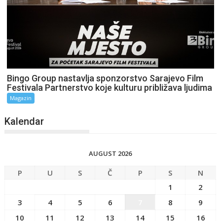
Bingo Group nastavlja sponzorstvo Sarajevo Film
Festivala Partnerstvo koje kulturu približava ljudima
Magazin
Kalendar
AUGUST 2026
P
U
S
Č
P
S
N
1
2
3
4
5
6
7
8
9
10
11
12
13
14
15
16