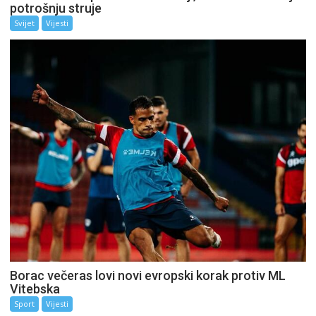
potrošnju struje
Svijet
Vijesti
Borac večeras lovi novi evropski korak protiv ML
Vitebska
Sport
Vijesti