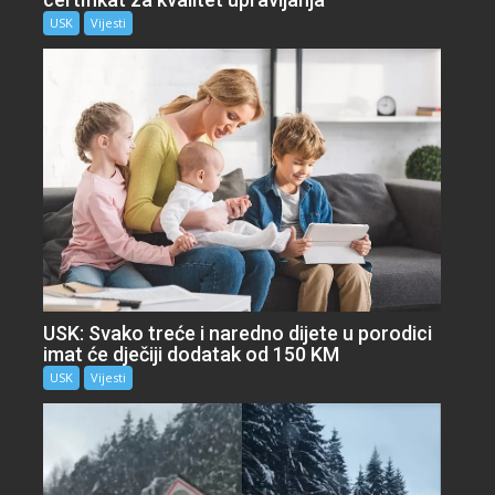
USK
Vijesti
USK: Svako treće i naredno dijete u porodici
imat će dječiji dodatak od 150 KM
USK
Vijesti