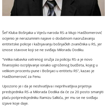
Šef Kluba Bošnjaka u Vijeću naroda RS-a Mujo Hadžiomerović
ocijenio je nerazumnim najave o dodatnom naoružavanju
entitetske policije i kažnjavanju bošnjačkih zvaničnika u RS, jer
iznose stavove koji se ne sviđaju Miloradu Dodiku.
“Velika nabavka vatrenog oružja za policiju RS-a je novo
finansijsko iscrpljivanje ionako ugroženog budžeta, kojeg u
velikom procentu pune i Bošnjaci u entitetu RS”, kazao je
Hadžiomerović za Fenu.
Upozorio je i da je neshvatljiva i neprihvatljiva prijetnja
predsjednika RS-a Milorada Dodika da će za 20 posto smanjiti
plaću potpredsjedniku Ramizu Salkiću, jer mu se ne sviđaju
izjave koje daje.