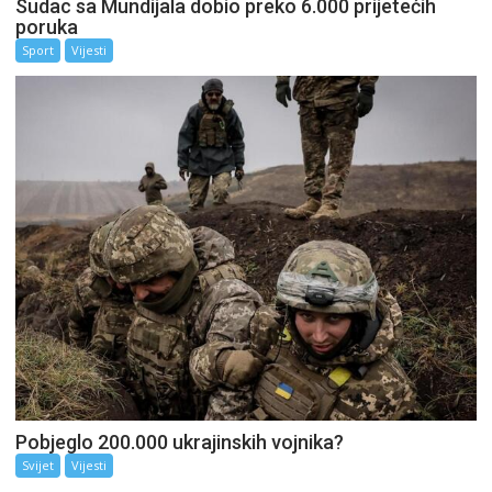
Sudac sa Mundijala dobio preko 6.000 prijetećih
poruka
Sport
Vijesti
Pobjeglo 200.000 ukrajinskih vojnika?
Svijet
Vijesti