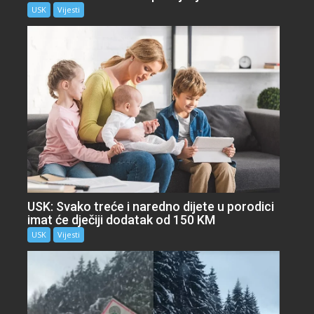
USK
Vijesti
USK: Svako treće i naredno dijete u porodici
imat će dječiji dodatak od 150 KM
USK
Vijesti