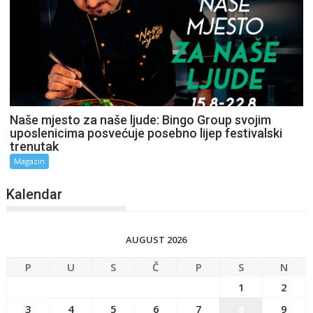
Naše mjesto za naše ljude: Bingo Group svojim
uposlenicima posvećuje posebno lijep festivalski
trenutak
Magazin
Kalendar
AUGUST 2026
P
U
S
Č
P
S
N
1
2
3
4
5
6
7
8
9