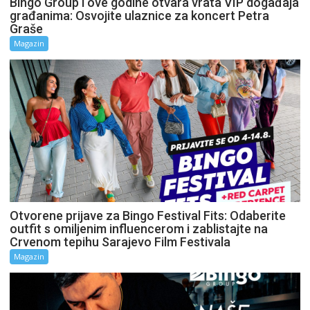
Bingo Group i ove godine otvara vrata VIP događaja
građanima: Osvojite ulaznice za koncert Petra
Graše
Magazin
Otvorene prijave za Bingo Festival Fits: Odaberite
outfit s omiljenim influencerom i zablistajte na
Crvenom tepihu Sarajevo Film Festivala
Magazin